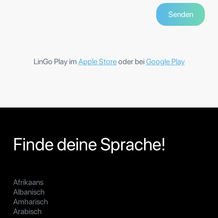
LinGo Play im
Apple Store
oder bei
Google Play
Finde deine Sprache!
Afrikaans
Albanisch
Amharisch
Arabisch