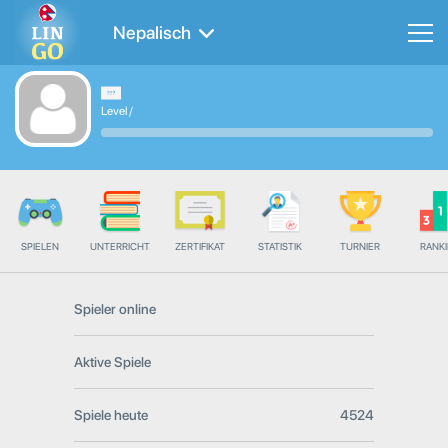
Nepalisch
Level
/
SPIELEN
UNTERRICHT
ZERTIFIKAT
STATISTIK
TURNIER
RANK
Spieler online
Aktive Spiele
Spiele heute
4524