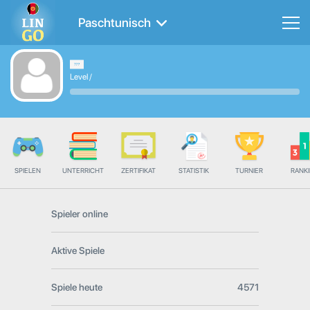
Paschtunisch
Level
/
SPIELEN
UNTERRICHT
ZERTIFIKAT
STATISTIK
TURNIER
RANK
Spieler online
Aktive Spiele
Spiele heute
4571