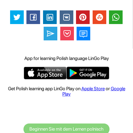
App for learning Polish language LinGo Play
Get Polish learning app LinGo Play on
Apple Store
or
Google
Play
Beginnen Sie mit dem Lernen polnisch