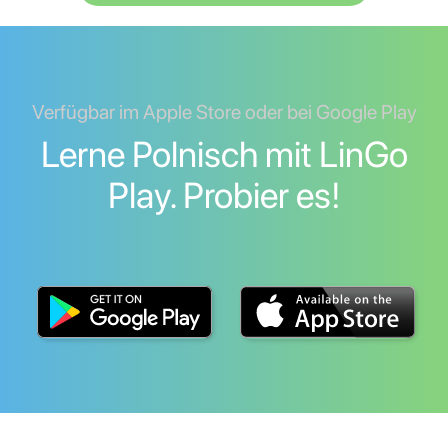
Verfügbar im Apple Store oder bei Google Play
Lerne Polnisch mit LinGo
Play. Probier es!