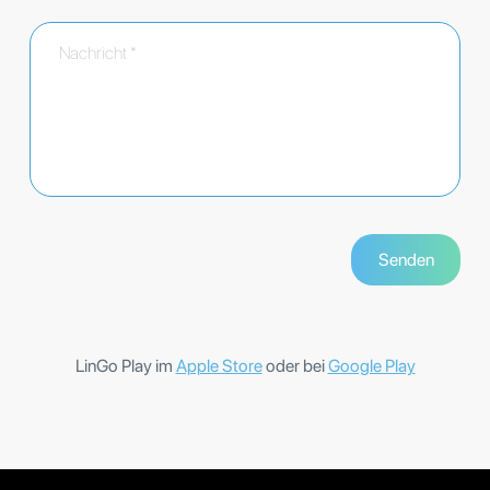
LinGo Play im
Apple Store
oder bei
Google Play