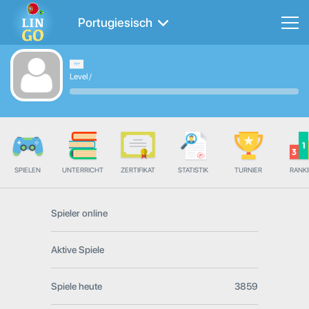
Portugiesisch
Level
/
SPIELEN
UNTERRICHT
ZERTIFIKAT
STATISTIK
TURNIER
RANK
Spieler online
Aktive Spiele
Spiele heute
3859