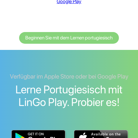
Google Play
Beginnen Sie mit dem Lernen portugiesisch
Verfügbar im Apple Store oder bei Google Play
Lerne Portugiesisch mit
LinGo Play. Probier es!