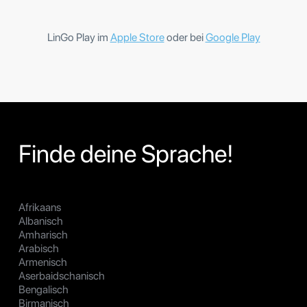
LinGo Play im
Apple Store
oder bei
Google Play
Finde deine Sprache!
Afrikaans
Albanisch
Amharisch
Arabisch
Armenisch
Aserbaidschanisch
Bengalisch
Birmanisch