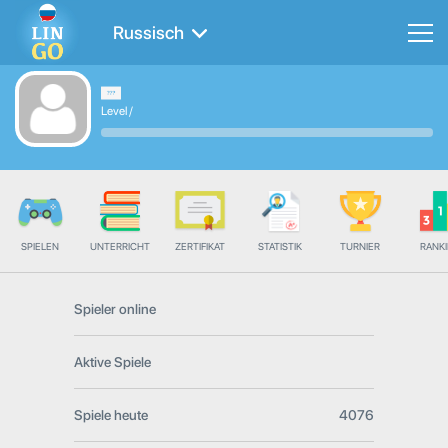
Russisch
Level
/
SPIELEN
UNTERRICHT
ZERTIFIKAT
STATISTIK
TURNIER
RANK
Spieler online
Aktive Spiele
Spiele heute
4076