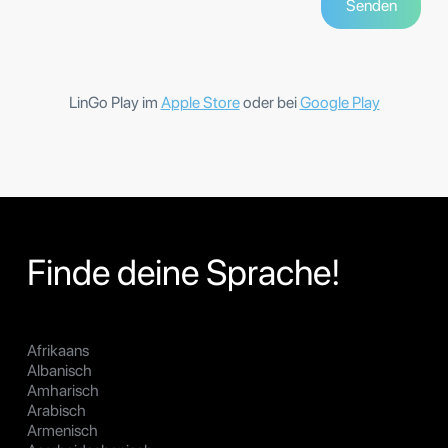
LinGo Play im
Apple Store
oder bei
Google Play
Finde deine Sprache!
Afrikaans
Albanisch
Amharisch
Arabisch
Armenisch