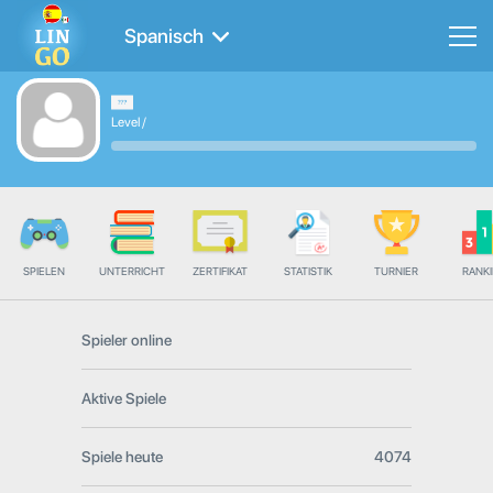
Spanisch
Level
/
SPIELEN
UNTERRICHT
ZERTIFIKAT
STATISTIK
TURNIER
RANK
Spieler online
Aktive Spiele
Spiele heute
4074