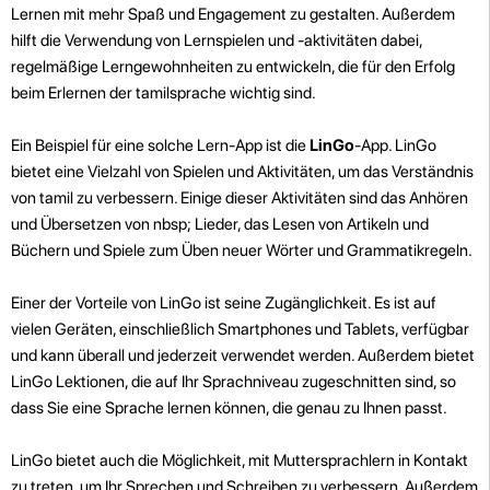
Lernen mit mehr Spaß und Engagement zu gestalten. Außerdem
hilft die Verwendung von Lernspielen und -aktivitäten dabei,
regelmäßige Lerngewohnheiten zu entwickeln, die für den Erfolg
beim Erlernen der tamilsprache wichtig sind.
Ein Beispiel für eine solche Lern-App ist die
LinGo
-App. LinGo
bietet eine Vielzahl von Spielen und Aktivitäten, um das Verständnis
von tamil zu verbessern. Einige dieser Aktivitäten sind das Anhören
und Übersetzen von nbsp; Lieder, das Lesen von Artikeln und
Büchern und Spiele zum Üben neuer Wörter und Grammatikregeln.
Einer der Vorteile von LinGo ist seine Zugänglichkeit. Es ist auf
vielen Geräten, einschließlich Smartphones und Tablets, verfügbar
und kann überall und jederzeit verwendet werden. Außerdem bietet
LinGo Lektionen, die auf Ihr Sprachniveau zugeschnitten sind, so
dass Sie eine Sprache lernen können, die genau zu Ihnen passt.
LinGo bietet auch die Möglichkeit, mit Muttersprachlern in Kontakt
zu treten, um Ihr Sprechen und Schreiben zu verbessern. Außerdem