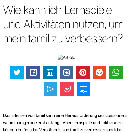
Wie kann ich Lernspiele
und Aktivitäten nutzen, um
mein tamil zu verbessern?
Das Erlernen von tamil kann eine Herausforderung sein, besonders
wenn man gerade erst anfängt. Aber Lernspiele und -aktivitäten
können helfen, das Verständnis von tamil zu verbessern und das