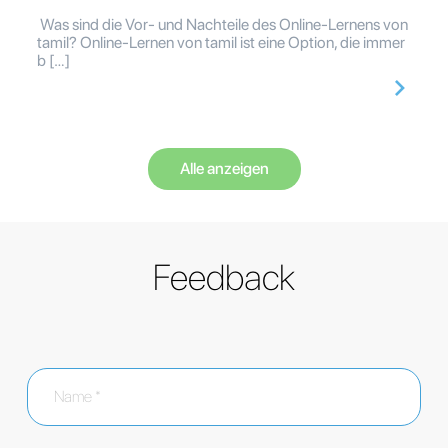
Was sind die Vor- und Nachteile des Online-Lernens von
tamil? Online-Lernen von tamil ist eine Option, die immer
b […]
Alle anzeigen
Feedback