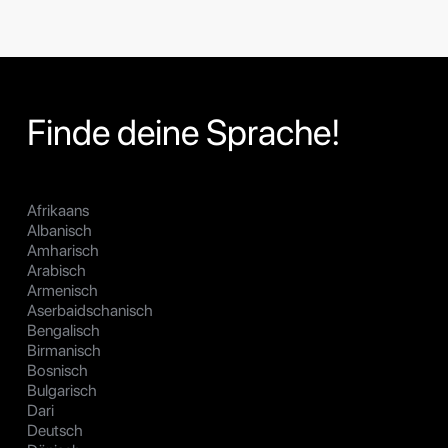
Finde deine Sprache!
Afrikaans
Albanisch
Amharisch
Arabisch
Armenisch
Aserbaidschanisch
Bengalisch
Birmanisch
Bosnisch
Bulgarisch
Dari
Deutsch