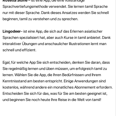
Rosetta Stone
– ist eine App, die eine vollständige
Sprachvertiefungsmethode verwendet. Sie lernen tamil Sprache
nur mit dieser Sprache. Dank dieses Ansatzes werden Sie schnell
beginnen, tamil zu verstehen und zu sprechen.
Lingodeer
– ist eine App, die sich auf das Erlernen asiatischer
Sprachen spezialisiert hat, aber auch Kurse in tamil anbietet. Dank
interaktiver Übungen und anschaulicher Illustrationen lernt man
schnell und effizient.
Egal, für welche App Sie sich entscheiden, denken Sie daran, dass
Sie regelmäßig lernen und üben müssen, um erfolgreich tamil zu
lernen. Wählen Sie die App, die Ihren Bedürfnissen und Ihrem
Kenntnisstand am besten entspricht. Einige Anwendungen sind
kostenlos, während andere ein monatliches Abonnement erfordern.
Entscheiden Sie sich für das, was für Sie am besten geeignet ist,
und beginnen Sie noch heute Ihre Reise in die Welt von tamil!