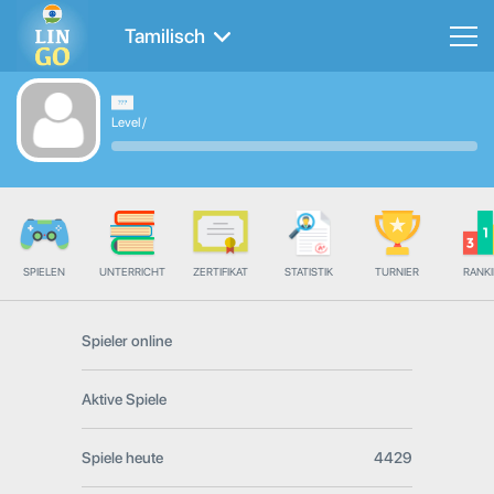
Tamilisch
Level
/
SPIELEN
UNTERRICHT
ZERTIFIKAT
STATISTIK
TURNIER
RANK
Spieler online
Aktive Spiele
Spiele heute
4429