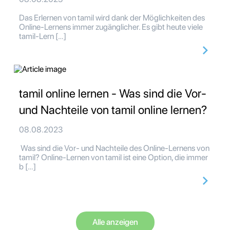
Das Erlernen von tamil wird dank der Möglichkeiten des
Online-Lernens immer zugänglicher. Es gibt heute viele
tamil-Lern […]
tamil online lernen - Was sind die Vor-
und Nachteile von tamil online lernen?
08.08.2023
Was sind die Vor- und Nachteile des Online-Lernens von
tamil? Online-Lernen von tamil ist eine Option, die immer
b […]
Alle anzeigen