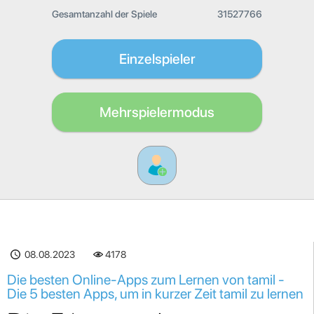
Gesamtanzahl der Spiele
31527766
Einzelspieler
Mehrspielermodus
08.08.2023
4178
Die besten Online-Apps zum Lernen von tamil -
Die 5 besten Apps, um in kurzer Zeit tamil zu lernen