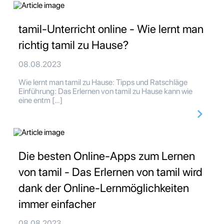
tamil-Unterricht online - Wie lernt man
richtig tamil zu Hause?
08.08.2023
Wie lernt man tamil zu Hause: Tipps und Ratschläge
Einführung: Das Erlernen von tamil zu Hause kann wie
eine entm […]
Die besten Online-Apps zum Lernen
von tamil - Das Erlernen von tamil wird
dank der Online-Lernmöglichkeiten
immer einfacher
08.08.2023