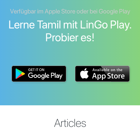
Verfügbar im Apple Store oder bei Google Play
Lerne Tamil mit LinGo Play.
Probier es!
Articles