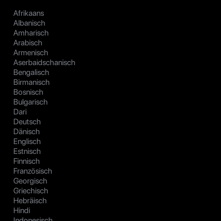
Afrikaans
Albanisch
Amharisch
Arabisch
Armenisch
Aserbaidschanisch
Bengalisch
Birmanisch
Bosnisch
Bulgarisch
Dari
Deutsch
Dänisch
Englisch
Estnisch
Finnisch
Französisch
Georgisch
Griechisch
Hebräisch
Hindi
Indonesisch