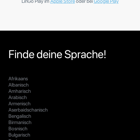
LinGo Play im
Apple Store
oder bei
Google Play
Finde deine Sprache!
Afrikaans
Albanisch
Amharisch
Arabisch
Armenisch
Aserbaidschanisch
Bengalisch
Birmanisch
Bosnisch
Bulgarisch