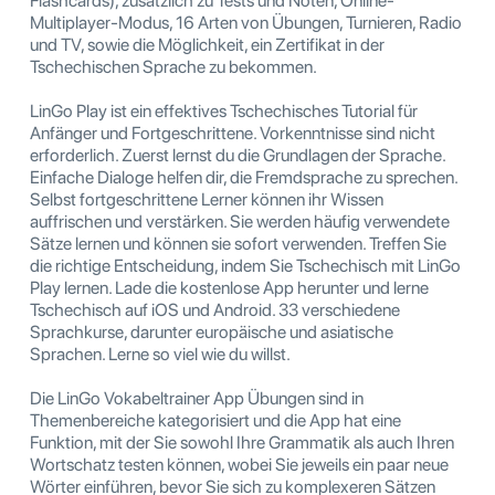
Flashcards), zusätzlich zu Tests und Noten, Online-
Multiplayer-Modus, 16 Arten von Übungen, Turnieren, Radio
und TV, sowie die Möglichkeit, ein Zertifikat in der
Tschechischen Sprache zu bekommen.
LinGo Play ist ein effektives Tschechisches Tutorial für
Anfänger und Fortgeschrittene. Vorkenntnisse sind nicht
erforderlich. Zuerst lernst du die Grundlagen der Sprache.
Einfache Dialoge helfen dir, die Fremdsprache zu sprechen.
Selbst fortgeschrittene Lerner können ihr Wissen
auffrischen und verstärken. Sie werden häufig verwendete
Sätze lernen und können sie sofort verwenden. Treffen Sie
die richtige Entscheidung, indem Sie Tschechisch mit LinGo
Play lernen. Lade die kostenlose App herunter und lerne
Tschechisch auf iOS und Android. 33 verschiedene
Sprachkurse, darunter europäische und asiatische
Sprachen. Lerne so viel wie du willst.
Die LinGo Vokabeltrainer App Übungen sind in
Themenbereiche kategorisiert und die App hat eine
Funktion, mit der Sie sowohl Ihre Grammatik als auch Ihren
Wortschatz testen können, wobei Sie jeweils ein paar neue
Wörter einführen, bevor Sie sich zu komplexeren Sätzen