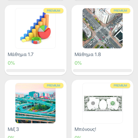
PREMIUM
PREMIUM
Μάθημα 1.7
Μάθημα 1.8
0%
0%
PREMIUM
PREMIUM
Μιξ 3
Μπόνους!
0%
0%