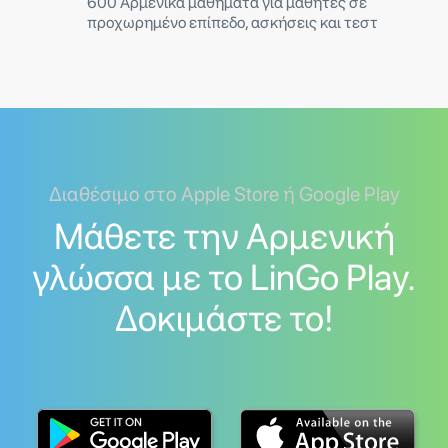
600 Αρμενικά μαθήματα για μαθητές σε
προχωρημένο επίπεδο, ασκήσεις και τεστ
Διαθέσιμο στο Apple Store ή Google Play
Μάθετε την Αρμενική
γλώσσα με το LinGo Play.
Δοκιμάστε το!