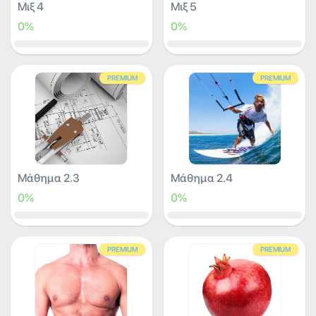
Μιξ 4
Μιξ 5
0%
0%
PREMIUM
PREMIUM
Μάθημα 2.3
Μάθημα 2.4
0%
0%
PREMIUM
PREMIUM