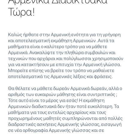
Τώρα!
Καλώς ήρθατε στην Αρμενική ενότητα για τη γρήγορη
και αποτελεσματική εκμάθηση Αρμενικών .Αυτά τα
μαθήματα είναι ο καλύτερο τρόπο για να μάθετε
Αρμενικά. Ανακαλύψτε την πληθώρα συμβουλών και
τεχνικών που αρχάριοι και πολύγλωσσοι χρησιμοποιούν
για να κατακτήσουν με επιτυχία την Αρμενική γλώσσα.
Μπορείτε επίσης να βρείτε τον τρόπο να μαθαίνετε
αποτελεσματικά τις Αρμενικές λέξεις και φράσεις.
Θα θέλατε να μάθετε δωρεάν Αρμενικά δωρεάν, αλλά ο
αριθμός των ευκαιριών μάθησης είναι συντριπτικός ;
Τότε αυτό είναι το μέρος για εσάς! Η εκμάθηση
Αρμενικών διαδικτυακά δεν ήταν ποτέ ευκολότερη. Τα
μαθήματα για τους εντελώς αρχαρίους και τους
προχωρημένους μαθητές συμπληρώνονται από πολλές
διαδραστικές ασκήσεις Αρμενικής γλώσσας, εισαγωγή
σε νέα ορθογραφία Αρμενικής γλώσσας και σε