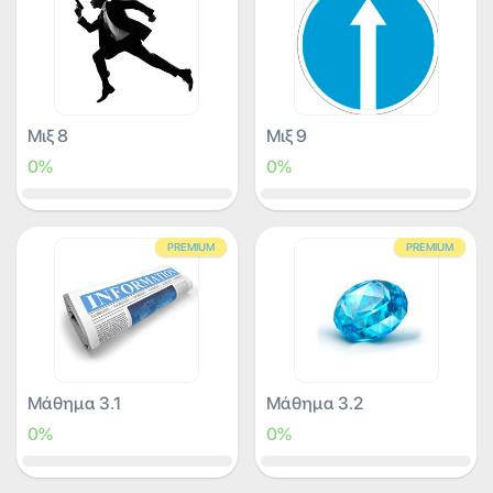
Μιξ 8
Μιξ 9
0%
0%
PREMIUM
PREMIUM
Μάθημα 3.1
Μάθημα 3.2
0%
0%