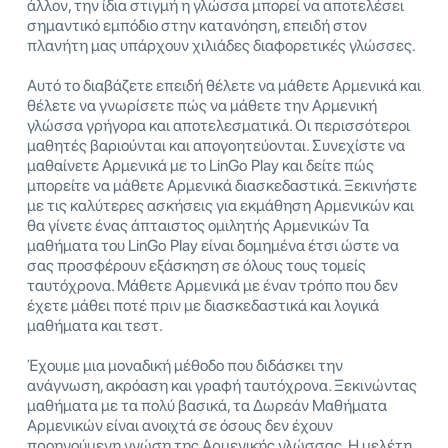
άλλον, την ίδια στιγμή η γλώσσα μπορεί να αποτελέσει
σημαντικό εμπόδιο στην κατανόηση, επειδή στον
πλανήτη μας υπάρχουν χιλιάδες διαφορετικές γλώσσες.
Αυτό το διαβάζετε επειδή θέλετε να μάθετε Αρμενικά και
θέλετε να γνωρίσετε πώς να μάθετε την Αρμενική
γλώσσα γρήγορα και αποτελεσματικά. Οι περισσότεροι
μαθητές βαριούνται και απογοητεύονται. Συνεχίστε να
μαθαίνετε Αρμενικά με το LinGo Play και δείτε πώς
μπορείτε να μάθετε Αρμενικά διασκεδαστικά. Ξεκινήστε
με τις καλύτερες ασκήσεις για εκμάθηση Αρμενικών και
θα γίνετε ένας άπταιστος ομιλητής Αρμενικών Τα
μαθήματα του LinGo Play είναι δομημένα έτσι ώστε να
σας προσφέρουν εξάσκηση σε όλους τους τομείς
ταυτόχρονα. Μάθετε Αρμενικά με έναν τρόπο που δεν
έχετε μάθει ποτέ πριν με διασκεδαστικά και λογικά
μαθήματα και τεστ.
Έχουμε μια μοναδική μέθοδο που διδάσκει την
ανάγνωση, ακρόαση και γραφή ταυτόχρονα. Ξεκινώντας
μαθήματα με τα πολύ βασικά, τα Δωρεάν Μαθήματα
Αρμενικών είναι ανοιχτά σε όσους δεν έχουν
προηγούμενη γνώση της Αρμενικής γλώσσας. Η μελέτη