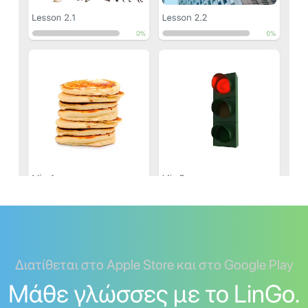
Διατίθεται στο Apple Store και στο Google Play
Μάθε γλώσσες με το LinGo.