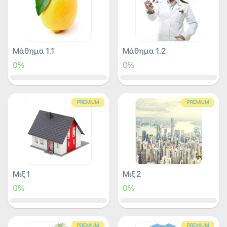
Μάθημα 1.1
Μάθημα 1.2
0%
0%
PREMIUM
PREMIUM
Μιξ 1
Μιξ 2
0%
0%
PREMIUM
PREMIUM