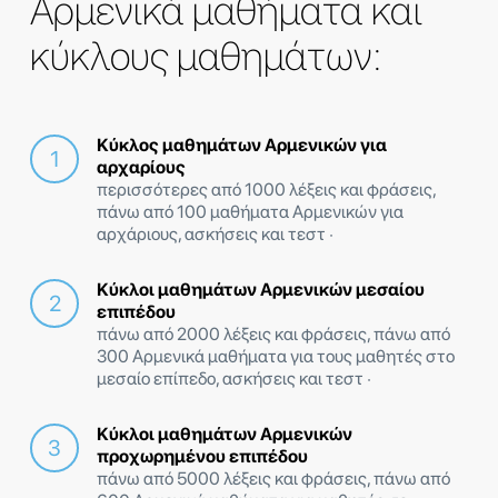
Αρμενικά μαθήματα και
κύκλους μαθημάτων:
Κύκλος μαθημάτων Αρμενικών για
αρχαρίους
περισσότερες από 1000 λέξεις και φράσεις,
πάνω από 100 μαθήματα Αρμενικών για
αρχάριους, ασκήσεις και τεστ ·
Κύκλοι μαθημάτων Αρμενικών μεσαίου
επιπέδου
πάνω από 2000 λέξεις και φράσεις, πάνω από
300 Αρμενικά μαθήματα για τους μαθητές στο
μεσαίο επίπεδο, ασκήσεις και τεστ ·
Κύκλοι μαθημάτων Αρμενικών
προχωρημένου επιπέδου
πάνω από 5000 λέξεις και φράσεις, πάνω από