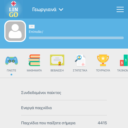
Γεωργιανά
Επίπεδο
/
ΠΑΊΞΤΕ
ΜΑΘΉΜΑΤΑ
ΒΕΒΑΊΩΣΗ
ΣΤΑΤΙΣΤΙΚΆ
ΤΟΥΡΝΟΥΆ
ΤΑΞΙΝΌ
Συνδεδεμένοι παίκτες
Ενεργά παιχνίδια
Παιχνίδια που παίξατε σήμερα
4415