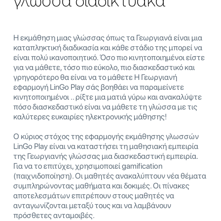
γλώσσα διαδικτυακά
Η εκμάθηση μιας γλώσσας όπως τα Γεωργιανά είναι μια
καταπληκτική διαδικασία και κάθε στάδιο της μπορεί να
είναι πολύ ικανοποιητικό. Όσο πιο κινητοποιημένοι είστε
για να μάθετε, τόσο πιο εύκολο, πιο διασκεδαστικό και
γρηγορότερο θα είναι να το μάθετε Η Γεωργιανή
εφαρμογή LinGo Play σάς βοηθάει να παραμείνετε
κινητοποιημένοι .. ρίξτε μια ματιά γύρω και ανακαλύψτε
πόσο διασκεδαστικό είναι να μάθετε τη γλώσσα με τις
καλύτερες ευκαιρίες ηλεκτρονικής μάθησης!
Ο κύριος στόχος της εφαρμογής εκμάθησης γλωσσών
LinGo Play είναι να καταστήσει τη μαθησιακή εμπειρία
της Γεωργιανής γλώσσας μια διασκεδαστική εμπειρία.
Για να το επιτύχει, χρησιμοποιεί gamification
(παιχνιδοποίηση). Οι μαθητές ανακαλύπτουν νέα θέματα
συμπληρώνοντας μαθήματα και δοκιμές. Οι πίνακες
αποτελεσμάτων επιτρέπουν στους μαθητές να
ανταγωνίζονται μεταξύ τους και να λαμβάνουν
πρόσθετες ανταμοιβές.