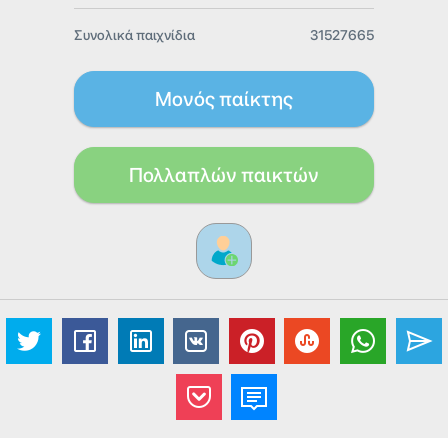
Συνολικά παιχνίδια
31527665
Μονός παίκτης
Πολλαπλών παικτών