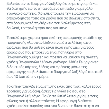
βελτιώσεις το Γεωργιανό λεξιλόγιό σου με σιγουριά και
θα διατηρήσεις το απαιτούμενο επίπεδο για μεγάλο
χρονικό διάστημα. Χρησιμοποίησε την εφαρμογή σε
οποιονδήποτε τόπο και χρόνο που σε βολεύει: στο σπίτι,
στο δρόμο, κατά τη διάρκεια του διαλείμματος στη
δουλειά, το πρωί ή πριν πας για ύπνο.
Το καλύτερο χαρακτηριστικό της εφαρμογής εκμάθησης
Γεωργιανής γλώσσας LinGo είναι ότι οι λέξεις και οι
φράσεις που θα μάθεις είναι πολύ χρήσιμες για τους
αρχάριους που μπορεί να είναι ήδη γύρω από
Γεωργιανούς ομιλητές και πρέπει να μάθουν τη σωστή
χρήση Γεωργιανών λέξεων γρήγορα. Μάθε Γεωργιανές
διδακτικές κάρτες, λέξεις και φράσεις μέσω της
εφαρμογής και βελτίωσε το Γεωργιανό λεξιλόγιό σου σε 5
έως 10 λεπτά την ημέρα.
Το online παιχνίδι είναι επίσης ένας από τους καλύτερους
τρόπους για να δοκιμάσεις τις γνώσεις σου στο
Γεωργιανό λεξιλόγιο. Παίξε σε διπλή λειτουργία με τους
φίλους σου ή άλλους παίκτες. Η εφαρμογή διαθέτει
χρήσιμες λειτουργίες που σου δίνουν τη δυνατότητα να