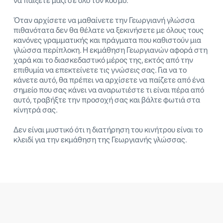
να παίξετε μαζί σε όλο τον κόσμο.
Όταν αρχίσετε να μαθαίνετε την Γεωργιανή γλώσσα
πιθανότατα δεν θα θέλατε να ξεκινήσετε με όλους τους
κανόνες γραμματικής και πράγματα που καθιστούν μια
γλώσσα περίπλοκη. Η εκμάθηση Γεωργιανών αφορά στη
χαρά και το διασκεδαστικό μέρος της, εκτός από την
επιθυμία να επεκτείνετε τις γνώσεις σας. Για να το
κάνετε αυτό, θα πρέπει να αρχίσετε να παίζετε από ένα
σημείο που σας κάνει να αναρωτιέστε τι είναι πέρα ​​από
αυτό, τραβήξτε την προσοχή σας και βάλτε φωτιά στα
κίνητρά σας.
Δεν είναι μυστικό ότι η διατήρηση του κινήτρου είναι το
κλειδί για την εκμάθηση της Γεωργιανής γλώσσας.