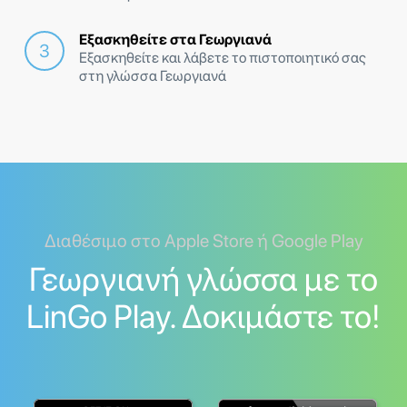
Εξασκηθείτε στα Γεωργιανά
Εξασκηθείτε και λάβετε το πιστοποιητικό σας
στη γλώσσα Γεωργιανά
Διαθέσιμο στο Apple Store ή Google Play
Γεωργιανή γλώσσα με το
LinGo Play. Δοκιμάστε το!