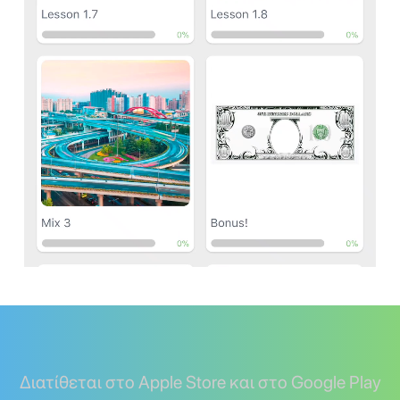
Διατίθεται στο Apple Store και στο Google Play