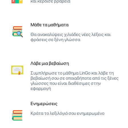
και κέρδισε βραβεία
Μάθε τα μαθήματα
Θα ανακαλύψεις χιλιάδες νέες λέξεις και
φράσεις σε ξένη γλώσσα
Λάβε μια βεβαίωση
Συμπλήρωσε το μάθημα LinGo και λάβε τη
βεβαίωσή σου σε οποιαδήποτε από τις ξένες
γλώσσες που είναι διαθέσιμες στην
εφαρμογή
Ενημερώσεις
Κράτα το λεξιλόγιό σου ενημερωμένο