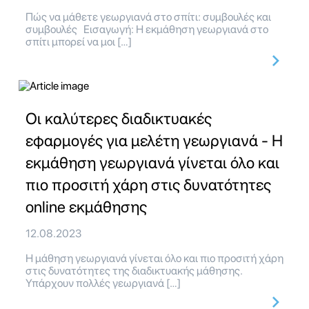
Πώς να μάθετε γεωργιανά στο σπίτι: συμβουλές και
συμβουλές Εισαγωγή: Η εκμάθηση γεωργιανά στο
σπίτι μπορεί να μοι […]
Οι καλύτερες διαδικτυακές
εφαρμογές για μελέτη γεωργιανά - Η
εκμάθηση γεωργιανά γίνεται όλο και
πιο προσιτή χάρη στις δυνατότητες
online εκμάθησης
12.08.2023
Η μάθηση γεωργιανά γίνεται όλο και πιο προσιτή χάρη
στις δυνατότητες της διαδικτυακής μάθησης.
Υπάρχουν πολλές γεωργιανά […]