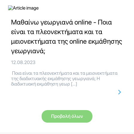
Μαθαίνω γεωργιανά online - Ποια
είναι τα πλεονεκτήματα και τα
μειονεκτήματα της online εκμάθησης
γεωργιανά;
12.08.2023
Ποια είναι τα πλεονεκτήματα και τα μειονεκτήματα
της διαδικτυακής εκμάθησης γεωργιανά; Η
διαδικτυακή εκμάθηση γεωρ […]
Προβολή όλων