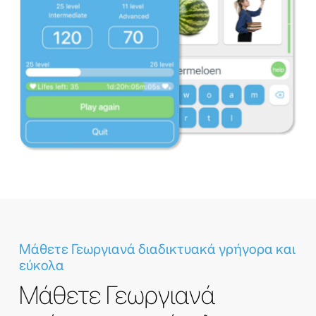
Μάθετε Γεωργιανά διαδικτυακά γρήγορα και
εύκολα
Μάθετε Γεωργιανά