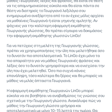
μάθεις Γεωργιανές λέξεις και φράσεις, θα είσαι σε θέση
να τις απομνημονεύσεις εύκολα και θα είσαι πάντα σε
θέση να διατηρείς το Γεωργιανό λεξιλόγιο σου
ενημερωμένο ανεξάρτητα από το αν έχεις μόλις αρχίσει
να μαθαίνεις Γεωργιανά ή είσαι γηγενής ομιλητής. Αν
ψάχνεις για την καλύτερη εφαρμογή εκμάθησης
Γεωργιανής γλώσσας, θα πρέπει σίγουρα να δοκιμάσεις
την εφαρμογή εκμάθησης γλωσσών LinGo!
Για να πετύχεις στη μελέτη της Γεωργιανής γλώσσας,
πρέπει να χρησιμοποιήσεις την ύλη που μελετήθηκε όσο
το δυνατόν πιο αποτελεσματικά. Το LinGo έχει μόνο τα
πιο απαραίτητα για να μάθεις Γεωργιανές φράσεις και
λέξεις όσο το δυνατόν γρηγορότερα και να ενισχύσει την
ύλη που έχει μελετηθεί. Όσο πιο συχνά κάνεις
επανάληψη, τόσο καλύτερα θα ξέρεις και θα μπορείς να
μάθεις να μιλάς άπταιστα Γεωργιανά.
Η εφαρμογή εκμάθησης Γεωργιανών LinGo μπορεί
εύκολα να σε βοηθήσει να αναβαθμίσεις τις γνώσεις σου
σχετικά με την Γεωργιανή γλώσσα. Ανακάλυψε πώς να
μάθεις την Γεωργιανή γλώσσα γρήγορα και
αποτελεσματικά με μόνο 10-15 λεπτά την ημέρα. Θα