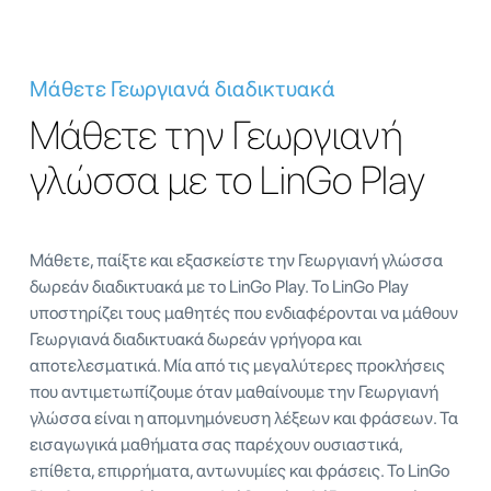
Μάθετε Γεωργιανά διαδικτυακά
Μάθετε την Γεωργιανή
γλώσσα με το LinGo Play
Μάθετε, παίξτε και εξασκείστε την Γεωργιανή γλώσσα
δωρεάν διαδικτυακά με το LinGo Play. Το LinGo Play
υποστηρίζει τους μαθητές που ενδιαφέρονται να μάθουν
Γεωργιανά διαδικτυακά δωρεάν γρήγορα και
αποτελεσματικά. Μία από τις μεγαλύτερες προκλήσεις
που αντιμετωπίζουμε όταν μαθαίνουμε την Γεωργιανή
γλώσσα είναι η απομνημόνευση λέξεων και φράσεων. Τα
εισαγωγικά μαθήματα σας παρέχουν ουσιαστικά,
επίθετα, επιρρήματα, αντωνυμίες και φράσεις. Το LinGo