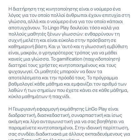
Η διατήρηση της κινητοποίησης είναι ο νούμερο ένα
λόγος για τον οποίο πολλοί άνθρωποι έχουν επιτυχία στη
γλώσσα, αλλά και ο νούμερο ένα για τον οποίο κάποιοι
αποτυγχάνουν. Το Lingo Play δουλεύει τόσο καλά για
πολλούς μαθητές ξένων γλωσσών: ενθαρρύνουν τη
συχνή μελέτη και είναι εύκολα στην πρόσβαση σε
καθημερινή βάση. Και γι 'αυτό και η γλωσσική εμβύθιση
είναι, μακράν, ο γρηγορότερος τρόπος για να μάθει
κανείς μια γλώσσα. Το gamification (παιχνιδοποίηση)
διατηρεί τους χρήστες κινητοποιημένους και τους
ψυχαγωγεί. Οι μαθητές μπορούν να δουν τα
αποτελέσματα και την πρόοδό τους. Το πρόγραμμα
βαθμολογεί κάθε μάθημα και εμφανίζει τον αριθμό των
λαθών ή των σημείων που έχετε κάνει σε κάθε μάθημα,
κύκλο μαθημάτων ή παιχνίδι.
Η Γεωργιανή εφαρμογή εκμάθησης LinGo Play είναι
διαδραστική, διασκεδαστική, συναρπαστική και ίσως
ακόμη και λίγο ανταγωνιστική για να σας βοηθήσει να
παραμείνετε κινητοποιημένοι. Στην ιδανική περίπτωση,
σας συνδέει διαδικτυακά με άλλους εκπαιδευόμενους για