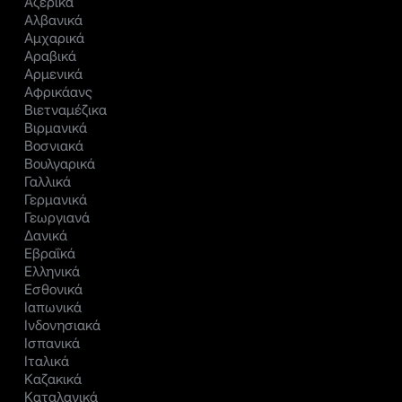
Αζερικά
Αλβανικά
Αμχαρικά
Αραβικά
Αρμενικά
Αφρικάανς
Βιετναμέζικα
Βιρμανικά
Βοσνιακά
Βουλγαρικά
Γαλλικά
Γερμανικά
Γεωργιανά
Δανικά
Εβραΐκά
Ελληνικά
Εσθονικά
Ιαπωνικά
Ινδονησιακά
Ισπανικά
Ιταλικά
Καζακικά
Καταλανικά