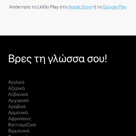
Απόκτησε το LinGo Play στο
Apple Store
ή το
Google Play
Βρες τη γλώσσα σου!
Αγγλικά
Αζερικά
Αλβανικά
Αμχαρικά
Αραβικά
Αρμενικά
Αφρικάανς
Βιετναμέζικα
Βιρμανικά