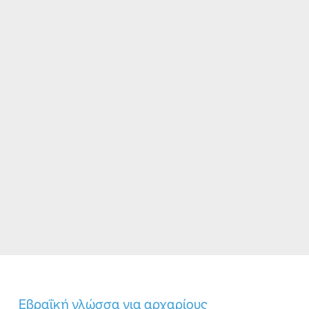
Εβραΐκή γλώσσα για αρχαρίους