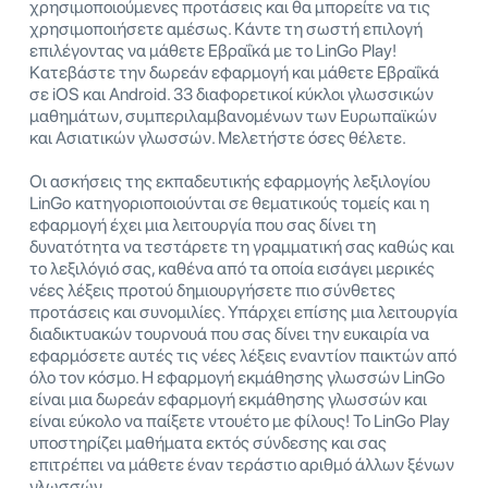
χρησιμοποιούμενες προτάσεις και θα μπορείτε να τις
χρησιμοποιήσετε αμέσως. Κάντε τη σωστή επιλογή
επιλέγοντας να μάθετε Εβραΐκά με το LinGo Play!
Κατεβάστε την δωρεάν εφαρμογή και μάθετε Εβραΐκά
σε iOS και Android. 33 διαφορετικοί κύκλοι γλωσσικών
μαθημάτων, συμπεριλαμβανομένων των Ευρωπαϊκών
και Ασιατικών γλωσσών. Μελετήστε όσες θέλετε.
Οι ασκήσεις της εκπαδευτικής εφαρμογής λεξιλογίου
LinGo κατηγοριοποιούνται σε θεματικούς τομείς και η
εφαρμογή έχει μια λειτουργία που σας δίνει τη
δυνατότητα να τεστάρετε τη γραμματική σας καθώς και
το λεξιλόγιό σας, καθένα από τα οποία εισάγει μερικές
νέες λέξεις προτού δημιουργήσετε πιο σύνθετες
προτάσεις και συνομιλίες. Υπάρχει επίσης μια λειτουργία
διαδικτυακών τουρνουά που σας δίνει την ευκαιρία να
εφαρμόσετε αυτές τις νέες λέξεις εναντίον παικτών από
όλο τον κόσμο. Η εφαρμογή εκμάθησης γλωσσών LinGo
είναι μια δωρεάν εφαρμογή εκμάθησης γλωσσών και
είναι εύκολο να παίξετε ντουέτο με φίλους! Το LinGo Play
υποστηρίζει μαθήματα εκτός σύνδεσης και σας
επιτρέπει να μάθετε έναν τεράστιο αριθμό άλλων ξένων
γλωσσών.