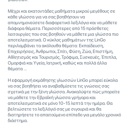
Μέχρι και εκατοντάδες μαθήματα μικρού μεγέθους σε
κάθε γλώσσα για να σας βοηθήσουν να
απομνημονεύσετε διαφορετικό λεξιλόγιο και να μάθετε
διάφορα θέματα. Περισσότερες από 15 πρόσθετες
λειτουργίες που σας βοηθούν να μάθετε μια γλώσσα πιο
αποτελεσματικά. Ο κύκλος μαθημάτων της LinGo
περιλαμβάνει τα ακόλουθα θέματα: Εκπαίδευση,
Επιχειρήσεις, Άνθρωποι, Σπίτι, Φύση, Ζώα, Επιστήμη,
Αθλητισμός και Τουρισμός, Τρόφιμα, Συσκευές, Έπιπλα,
Ομορφιά και Υγεία, Ιατρική, καθώς και πολλά άλλα
θέματα ...
Η εφαρμογή εκμάθησης γλωσσών LinGo μπορεί εύκολα
να σας βοηθήσει να αναβαθμίσετε τις γνώσεις σας
σχετικά με την ξένη γλώσσα. Ανακαλύψτε πώς μπορείτε
να μάθετε την Εβραΐκή γλώσσα γρήγορα και
αποτελεσματικά σε μόνο 10-15 λεπτά την ημέρα. Θα
βελτιώσετε το λεξιλόγιό σας με σιγουριά και θα
διατηρήσετε το απαιτούμενο επίπεδο για μεγάλο χρονικό
διάστημα.