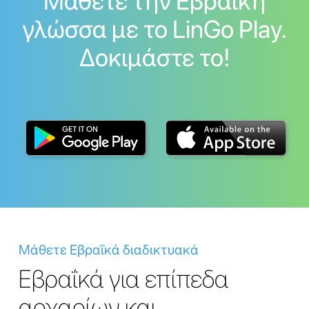
Μάθετε την Εβραΐκή
γλώσσα με το LinGo Play.
Δοκιμάστε το!
Μάθετε Εβραΐκά διαδικτυακά
Εβραΐκά για επίπεδα
αρχαρίων και