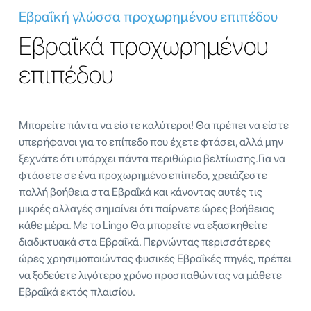
Εβραΐκή γλώσσα προχωρημένου επιπέδου
Εβραΐκά προχωρημένου
επιπέδου
Μπορείτε πάντα να είστε καλύτεροι! Θα πρέπει να είστε
υπερήφανοι για το επίπεδο που έχετε φτάσει, αλλά μην
ξεχνάτε ότι υπάρχει πάντα περιθώριο βελτίωσης.Για να
φτάσετε σε ένα προχωρημένο επίπεδο, χρειάζεστε
πολλή βοήθεια στα Εβραΐκά και κάνοντας αυτές τις
μικρές αλλαγές σημαίνει ότι παίρνετε ώρες βοήθειας
κάθε μέρα. Με το Lingo Θα μπορείτε να εξασκηθείτε
διαδικτυακά στα Εβραΐκά. Περνώντας περισσότερες
ώρες χρησιμοποιώντας φυσικές Εβραΐκές πηγές, πρέπει
να ξοδεύετε λιγότερο χρόνο προσπαθώντας να μάθετε
Εβραΐκά εκτός πλαισίου.