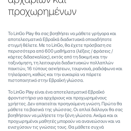
προχωρημένων
Το LinGo Play θα σας βοηθήσει να μάθετε γρήγορα και
αποτελεσματικά Εβραΐκά διαδικτυακά οποιαδήποτε
στιγμή θέλετε. Με το LinGo, θα έχετε πρόσβαση σε
περισσότερα από 600 μαθήματα (λέξεις / φράσεις /
κάρτες διδασκαλίας), εκτός από τη δοκιμή και την
ταξινόμηση, τη λειτουργία διαδικτυακών πολλαπλών
παικτών, 16 τύπους ασκήσεων, τουρνουά, ραδιόφωνο και
τηλεόραση, καθώς και την ευκαιρία να πάρετε
πιστοποιητικό στην Εβραΐκή γλώσσα.
Το LinGo Play είναι ένα αποτελεσματικό Εβραΐκό
φροντιστήριο για αρχάριους και προχωρημένους
χρήστες. Δεν απαιτείται προηγούμενη γνώση. Πρώτα θα
μάθετε τα βασικά της γλώσσας. Οι απλοί διάλογοι θα σας
βοηθήσουν να μιλήσετε την ξένη γλώσσα. Ακόμα και οι
προχωρημένοι μαθητές μπορούν να ανανεώσουν και να
ενισχύσουν τις γνώσεις τους. Θα μάθετε συχνά