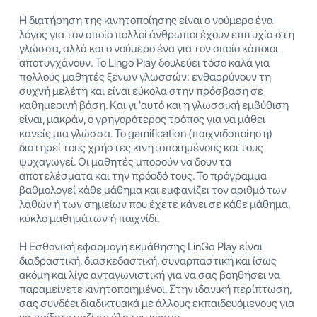
Η διατήρηση της κινητοποίησης είναι ο νούμερο ένα
λόγος για τον οποίο πολλοί άνθρωποι έχουν επιτυχία στη
γλώσσα, αλλά και ο νούμερο ένα για τον οποίο κάποιοι
αποτυγχάνουν. Το Lingo Play δουλεύει τόσο καλά για
πολλούς μαθητές ξένων γλωσσών: ενθαρρύνουν τη
συχνή μελέτη και είναι εύκολα στην πρόσβαση σε
καθημερινή βάση. Και γι 'αυτό και η γλωσσική εμβύθιση
είναι, μακράν, ο γρηγορότερος τρόπος για να μάθει
κανείς μια γλώσσα. Το gamification (παιχνιδοποίηση)
διατηρεί τους χρήστες κινητοποιημένους και τους
ψυχαγωγεί. Οι μαθητές μπορούν να δουν τα
αποτελέσματα και την πρόοδό τους. Το πρόγραμμα
βαθμολογεί κάθε μάθημα και εμφανίζει τον αριθμό των
λαθών ή των σημείων που έχετε κάνει σε κάθε μάθημα,
κύκλο μαθημάτων ή παιχνίδι.
Η Εσθονική εφαρμογή εκμάθησης LinGo Play είναι
διαδραστική, διασκεδαστική, συναρπαστική και ίσως
ακόμη και λίγο ανταγωνιστική για να σας βοηθήσει να
παραμείνετε κινητοποιημένοι. Στην ιδανική περίπτωση,
σας συνδέει διαδικτυακά με άλλους εκπαιδευόμενους για