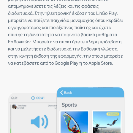
απομνημονεύσετε τις λέξεις και τις φράσεις
διαδικτυακά. Στην ηλεκτρονική έκδοση του LinGo Play,
μπορείτε να παίξετε παιχνίδια μονομαχίας όπου κερδίζει
ο γρηγορότερος και πιο έξυπνος παίκτης και έχετε
επίσης τη δυνατότητα να παίρνετε βασικά μαθήματα
Εσθονικών. Μπορείτε να αποκτήσετε πλήρη πρόσβαση
και να μελετήσετε διαδικτυακά την Εσθονική γλώσσα
στην κινητή έκδοση της εφαρμογής, την οποία μπορείτε
να κατεβάσετε από το Google Play ή το Apple Store.