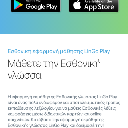
Εσθονική εφαρμογή μάθησης LinGo Play
Μάθετε την Εσθονική
γλώσσα
Η εφαρμογή εκμάθησης Εσθονικής γλώσσας LinGo Play
είναι ένας πολύ ενδιαφέρον και αποτελεσματικός τρόπος
εκπαίδευσης λεξιλογίου για να μάθεις Εσθονικές λέξεις
και φράσεις μέσω διδακτικών καρτών και online
παιχνιδιών. Κατέβασε την εφαρμογή εκμάθησης
Εσθονικής γλώσσας LinGo Play και δοκίμασέ την!