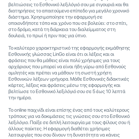
βελτιώσεις το Εσθονικό λεξιλόγιό σου με σιγουριά και θα
διατηρήσεις το απαιτούμενο επίπεδο για μεγάλο χρονικό
διάστημα. Χρησιμοποίησε την εφαρμογή σε
οποιονδήποτε τόπο και χρόνο που σε βολεύει: στο σπίτι,
στο δρόμο, κατά τη διάρκεια του διαλείμματος στη
δουλειά, το πρωί ή πριν πας για ύπνο.
Το καλύτερο χαρακτηριστικό της εφαρμογής εκμάθησης
Εσθονικής γλώσσας LinGo είναι ότι οι λέξεις και οι
φράσεις που θα μάθεις είναι πολύ χρήσιμες για τους
αρχάριους που μπορεί να είναι ήδη γύρω από Εσθονούς
ομιλητές και πρέπει να μάθουν τη σωστή χρήση
Εσθονικών λέξεων γρήγορα. Μάθε Εσθονικές διδακτικές
κάρτες, λέξεις και φράσεις μέσω της εφαρμογής και
βελτίωσε το Εσθονικό λεξιλόγιό σου σε 5 έως 10 λεπτά
την ημέρα.
Το online παιχνίδι είναι επίσης ένας από τους καλύτερους
τρόπους για να δοκιμάσεις τις γνώσεις σου στο Εσθονικό
λεξιλόγιο. Παίξε σε διπλή λειτουργία με τους φίλους σου ή
άλλους παίκτες. Η εφαρμογή διαθέτει χρήσιμες
λειτουργίες που σου δίνουν τη δυνατότητα να κάνεις