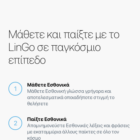
Μάθετε και παίξτε με το
LinGo σε παγκόσμιο
επίπεδο
Μάθετε Εσθονικά
Μάθετε Εσθονική γλώσσα γρήγορα και
αποτελεσματικά οποιαδήποτε στιγμή το
θελήσετε
Παίξτε Εσθονικά
Απομνημονεύστε Εσθονικές λέξεις και φράσεις
με εκατομμύρια άλλους παίκτες σε όλο τον
κόσμο