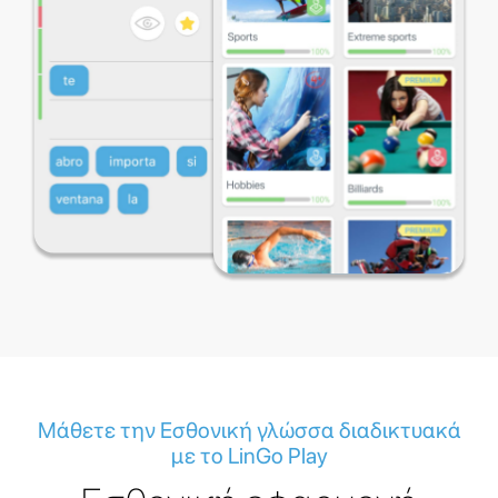
Μάθετε την Εσθονική γλώσσα διαδικτυακά
με το LinGo Play