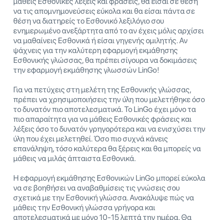
μάθεις Εσθονικές λέξεις και φράσεις, θα είσαι σε θέση
να τις απομνημονεύσεις εύκολα και θα είσαι πάντα σε
θέση να διατηρείς το Εσθονικό λεξιλόγιο σου
ενημερωμένο ανεξάρτητα από το αν έχεις μόλις αρχίσει
να μαθαίνεις Εσθονικά ή είσαι γηγενής ομιλητής. Αν
ψάχνεις για την καλύτερη εφαρμογή εκμάθησης
Εσθονικής γλώσσας, θα πρέπει σίγουρα να δοκιμάσεις
την εφαρμογή εκμάθησης γλωσσών LinGo!
Για να πετύχεις στη μελέτη της Εσθονικής γλώσσας,
πρέπει να χρησιμοποιήσεις την ύλη που μελετήθηκε όσο
το δυνατόν πιο αποτελεσματικά. Το LinGo έχει μόνο τα
πιο απαραίτητα για να μάθεις Εσθονικές φράσεις και
λέξεις όσο το δυνατόν γρηγορότερα και να ενισχύσει την
ύλη που έχει μελετηθεί. Όσο πιο συχνά κάνεις
επανάληψη, τόσο καλύτερα θα ξέρεις και θα μπορείς να
μάθεις να μιλάς άπταιστα Εσθονικά.
Η εφαρμογή εκμάθησης Εσθονικών LinGo μπορεί εύκολα
να σε βοηθήσει να αναβαθμίσεις τις γνώσεις σου
σχετικά με την Εσθονική γλώσσα. Ανακάλυψε πώς να
μάθεις την Εσθονική γλώσσα γρήγορα και
αποτελεσματικά με μόνο 10-15 λεπτά την ημέρα. Θα