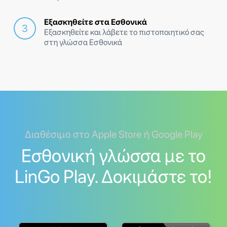
Εξασκηθείτε στα Εσθονικά
Εξασκηθείτε και λάβετε το πιστοποιητικό σας
στη γλώσσα Εσθονικά
Διαθέσιμο στο Apple Store ή Google Play
Εσθονική γλώσσα με το
LinGo Play. Δοκιμάστε το!