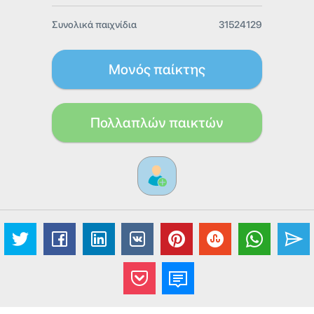
Συνολικά παιχνίδια
31524129
Μονός παίκτης
Πολλαπλών παικτών