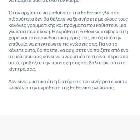
να παίξετε μαζί σε όλο τον κόσμο.
Όταν αρχίσετε να μαθαίνετε την Εσθονική γλώσσα
πιθανότατα δεν θα θέλατε να ξεκινήσετε με όλους τους
κανόνες γραμματικής και πράγματα που καθιστούν μια
γλώσσα περίπλοκη. Η εκμάθηση Εσθονικών αφορά στη
χαρά και το διασκεδαστικό μέρος της, εκτός από την
επιθυμία να επεκτείνετε τις γνώσεις σας. Για να το
κάνετε αυτό, θα πρέπει να αρχίσετε να παίζετε από ένα
σημείο που σας κάνει να αναρωτιέστε τι είναι πέρα ​​από
αυτό, τραβήξτε την προσοχή σας και βάλτε φωτιά στα
κίνητρά σας.
Δεν είναι μυστικό ότι η διατήρηση του κινήτρου είναι το
κλειδί για την εκμάθηση της Εσθονικής γλώσσας.