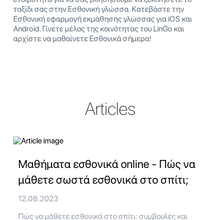
ταξίδι σας στην Εσθονική γλώσσα. Κατεβάστε την
Εσθονική εφαρμογή εκμάθησης γλώσσας για iOS και
Android. Γίνετε μέλος της κοινότητας του LinGo και
αρχίστε να μαθαίνετε Εσθονικά σήμερα!
Articles
Μαθήματα εσθονικά online - Πώς να
μάθετε σωστά εσθονικά στο σπίτι;
12.08.2023
Πώς να μάθετε εσθονικά στο σπίτι: συμβουλές και