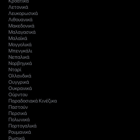
Κροατικά
Λετονικά
Λευκορωσικά
Λιθουανικά
Μακεδονικά
Μαλαγασικά
Μαλαϊκά
Μογγολικά
Μπενγκάλι
Νεπαλικά
Νορβηγικά
Νταρί
Ολλανδικά
Ουγγρικά
Ουκρανικά
Ούρντου
Παραδοσιακά Κινέζικα
Παστούν
Περσικά
Πολωνικά
Πορτογαλικά
Ρουμανικά
Ρωσικά