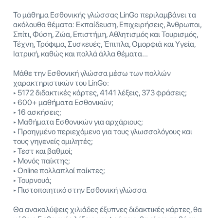
Το μάθημα Εσθονικής γλώσσας LinGo περιλαμβάνει τα
ακόλουθα θέματα: Εκπαίδευση, Επιχειρήσεις, Άνθρωποι,
Σπίτι, Φύση, Ζώα, Επιστήμη, Αθλητισμός και Τουρισμός,
Τέχνη, Τρόφιμα, Συσκευές, Έπιπλα, Ομορφιά και Υγεία,
Ιατρική, καθώς και πολλά άλλα θέματα...
Μάθε την Εσθονική γλώσσα μέσω των πολλών
χαρακτηριστικών του LinGo:
‣ 5172 διδακτικές κάρτες, 4141 λέξεις, 373 φράσεις;
‣ 600+ μαθήματα Εσθονικών;
‣ 16 ασκήσεις;
‣ Μαθήματα Εσθονικών για αρχάριους;
‣ Προηγμένο περιεχόμενο για τους γλωσσολόγους και
τους γηγενείς ομιλητές;
‣ Τεστ και βαθμοί;
‣ Μονός παίκτης;
‣ Online πολλαπλοί παίκτες;
‣ Τουρνουά;
‣ Πιστοποιητικό στην Εσθονική γλώσσα
Θα ανακαλύψεις χιλιάδες έξυπνες διδακτικές κάρτες, θα