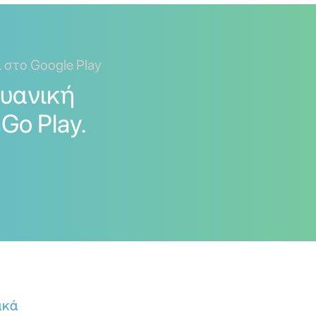
ι στο Google Play
ουανική
Go Play.
ακά