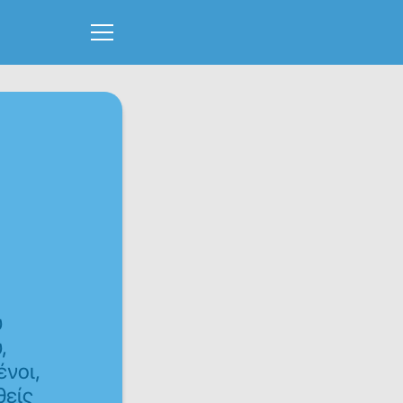
υ
,
νοι,
είς