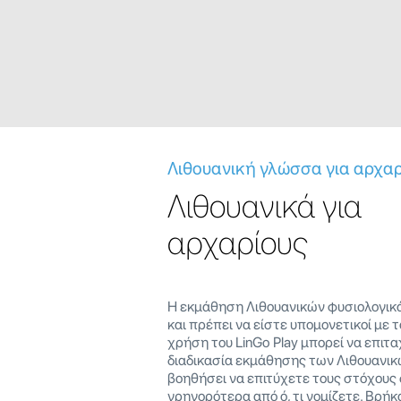
Λιθουανική γλώσσα για αρχα
Λιθουανικά για
αρχαρίους
Η εκμάθηση Λιθουανικών φυσιολογικά
και πρέπει να είστε υπομονετικοί με τ
χρήση του LinGo Play μπορεί να επιτα
διαδικασία εκμάθησης των Λιθουανικ
βοηθήσει να επιτύχετε τους στόχους
γρηγορότερα από ό, τι νομίζετε. Βρήκ