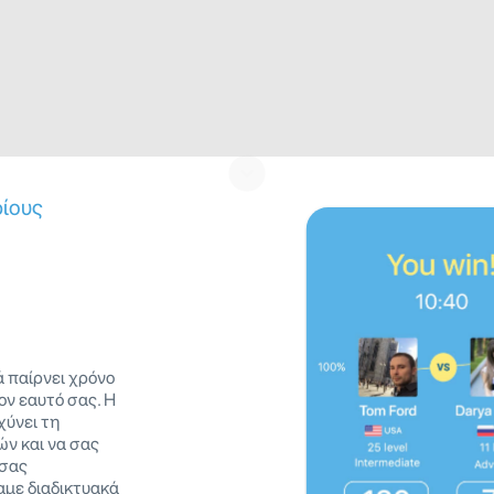
ρίους
 παίρνει χρόνο
ον εαυτό σας. Η
χύνει τη
ών και να σας
 σας
αμε διαδικτυακά