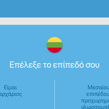
Επέλεξε το επίπεδό σου
Είμαι
Μεσαίο
αρχάριος
επιπέδου
προχωρημέ
γλωσσομαθ