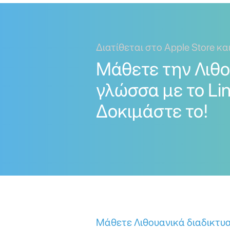
Διατίθεται στο Apple Store κα
Μάθετε την Λιθ
γλώσσα με το Lin
Δοκιμάστε το!
Μάθετε Λιθουανικά διαδικτυ