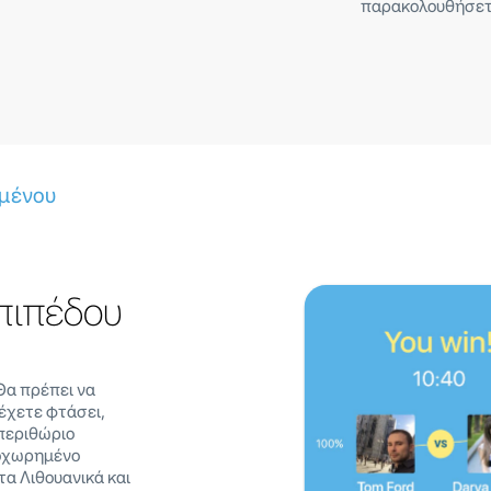
παρακολουθήσετ
μένου
πιπέδου
Θα πρέπει να
 έχετε φτάσει,
 περιθώριο
ροχωρημένο
τα Λιθουανικά και