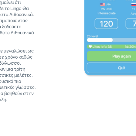
μαίνει ότι
ε το Lingo Θα
 στα Λιθουανικά.
σιμοποιώντας
α ξοδεύετε
θετε Λιθουανικά
τε μεγαλώσει ως
ετε χρόνο καθώς
 δίγλωσσοι
υν μια τρίτη
σικές μελέτες.
φυσικά πιο
ρετικές γλώσσες.
σα βοηθούν στην
λλη.