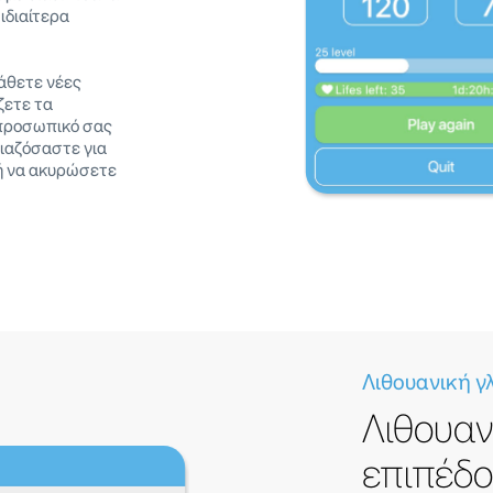
ιδιαίτερα
μάθετε νέες
ζετε τα
 προσωπικό σας
βιαζόσαστε για
ή να ακυρώσετε
Λιθουανική γ
Λιθουαν
επιπέδ