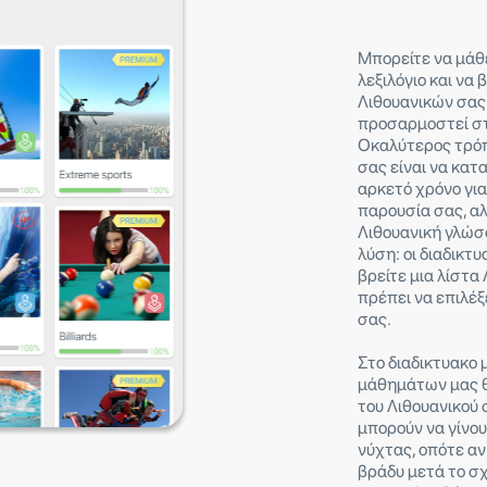
Μπορείτε να μάθε
λεξιλόγιο και να
Λιθουανικών σας.
προσαρμοστεί στ
Οκαλύτερος τρόπ
σας είναι να κατ
αρκετό χρόνο γι
παρουσία σας, α
Λιθουανική γλώσσ
λύση: οι διαδικτ
βρείτε μια λίστ
πρέπει να επιλέ
σας.
Στο διαδικτυακο 
μάθημάτων μας θ
του Λιθουανικού 
μπορούν να γίνου
νύχτας, οπότε αν
βράδυ μετά το σχ