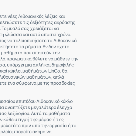
τε νέες Λιθουανικές λέξεις και
 βελτιώσετε τις δεξιότητες ακρόασης
 Το μυαλό σας χρειάζεται να
η γλώσσα και αυτό απαιτεί χρόνο.
ος να τελειοποιήσετε τα Λιθουανικά
ακτήσετε τα ρήματα.Αν δεν έχετε
α μαθήματα που απαιτούν την
λλά πραγματικά θέλετε να μάθετε την
α, υπάρχει μια απλή και δημοφιλής
υακοί κύκλοι μαθήμάτων LinGo. θα
α Λιθουανικών μαθημάτων, απλά
ξετε ένα σύμφωνα με τις προσδοκίες
μεσαίου επιπέδου Λιθουανικό κύκλο
α αναπτύξετε μεγαλύτερο έλεγχο
σας λεξιλογίου. Αυτά τα μαθήματα
ν κάθε στιγμή της μέρας ή της
 μελετάτε πριν από την εργασία ή το
ολείο μπορείτε ακόμα να