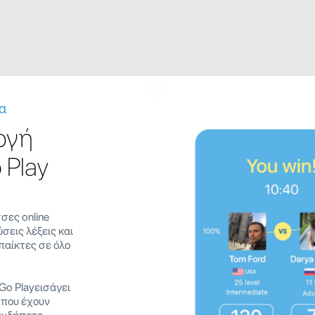
α
ογή
 Play
σες online
σεις λέξεις και
παίκτες σε όλο
o Playεισάγει
 που έχουν