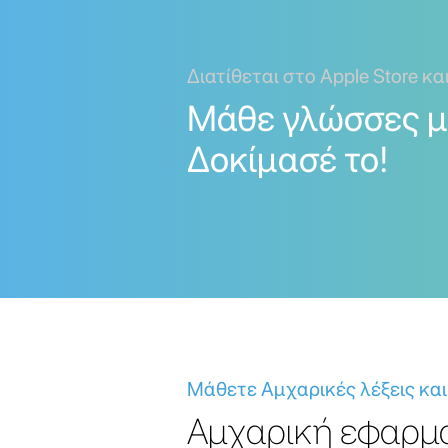
Διατίθεται στο Apple Store κα
Μάθε γλώσσες με
Δοκίμασέ το!
Μάθετε Αμχαρικές λέξεις και
Αμχαρική εφαρμο