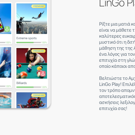
LinGo P
Ρίξτε μια ματιά 
είναι να μάθετε 
καλύτερες ευκαιρ
μυστικό ότι η διτ
μάθηση της της 
ένα λόγος για το
επιτυχία στη γλώ
οποίο κάποιοι απ
Βελτιώστε το Αμ
LinGo Play! Επιλ
τον τρόπο απομνη
αποτελεσματικός 
ασκήσεις λεξιλογ
επιτυχία σας!