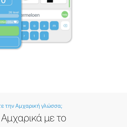
τε την Αμχαρική γλώσσα;
Αμχαρικά με το