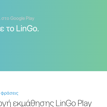
ι στο Google Play
 το LinGo.
 φράσεις
γή εκμάθησης LinGo Play