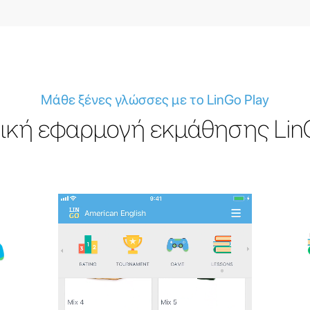
Μάθε ξένες γλώσσες με το LinGo Play
ική εφαρμογή εκμάθησης LinG