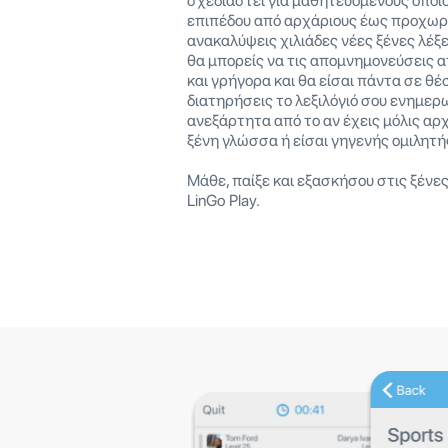
σχεδιαστεί για μαθητευόμενους οποι
επιπέδου από αρχάριους έως προχωρ
ανακαλύψεις χιλιάδες νέες ξένες λέξε
θα μπορείς να τις απομνημονεύσεις 
και γρήγορα και θα είσαι πάντα σε θέ
διατηρήσεις το λεξιλόγιό σου ενημε
ανεξάρτητα από το αν έχεις μόλις αρχ
ξένη γλώσσα ή είσαι γηγενής ομιλητή
Μάθε, παίξε και εξασκήσου στις ξένε
LinGo Play.