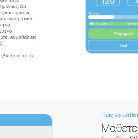
ουδήποτε
ημένους. Θα
ις και φράσεις,
αποτελεσματικά
ση να
ρωμένο
ίσει να μαθαίνεις
ς.
ς γλώσσες με το
Πώς να μάθε
Μάθετε 