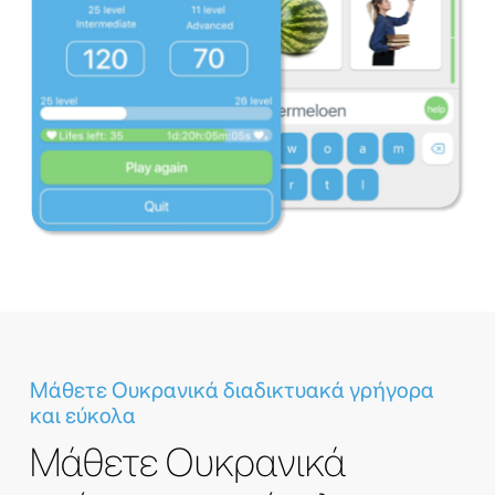
Μάθετε Ουκρανικά διαδικτυακά γρήγορα
και εύκολα
Μάθετε Ουκρανικά