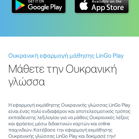
Ουκρανική εφαρμογή μάθησης LinGo Play
Μάθετε την Ουκρανική
γλώσσα
Η εφαρμογή εκμάθησης Ουκρανικής γλώσσας LinGo Play
είναι ένας πολύ ενδιαφέρον και αποτελεσματικός τρόπος
εκπαίδευσης λεξιλογίου για να μάθεις Ουκρανικές λέξεις
και φράσεις μέσω διδακτικών καρτών και online
παιχνιδιών. Κατέβασε την εφαρμογή εκμάθησης
Ουκρανικής γλώσσας LinGo Play και δοκίμασέ την!