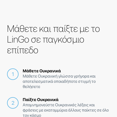
Μάθετε και παίξτε με το
LinGo σε παγκόσμιο
επίπεδο
Μάθετε Ουκρανικά
Μάθετε Ουκρανική γλώσσα γρήγορα και
αποτελεσματικά οποιαδήποτε στιγμή το
θελήσετε
Παίξτε Ουκρανικά
Απομνημονεύστε Ουκρανικές λέξεις και
φράσεις με εκατομμύρια άλλους παίκτες σε όλο
τον κόσμο