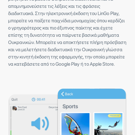
απομνημονεύσετε τις λέξεις και τις φράσεις
διαδικτυακά. Στην ηλεκτρονική έκδοση του LinGo Play,
μπορείτε να παίξετε παιχνίδια μονομαχίας όπου κερδίζει
ο γρηγορότερος και πιο έξυπνος παίκτης και έχετε
επίσης τη δυνατότητα να παίρνετε βασικά μαθήματα
Ουκρανικών. Μπορείτε να αποκτήσετε πλήρη πρόσβαση
και να μελετήσετε διαδικτυακά την Ουκρανική γλώσσα
στην κινητή έκδοση της εφαρμογής, την οποία μπορείτε
να κατεβάσετε από το Google Play ή το Apple Store.