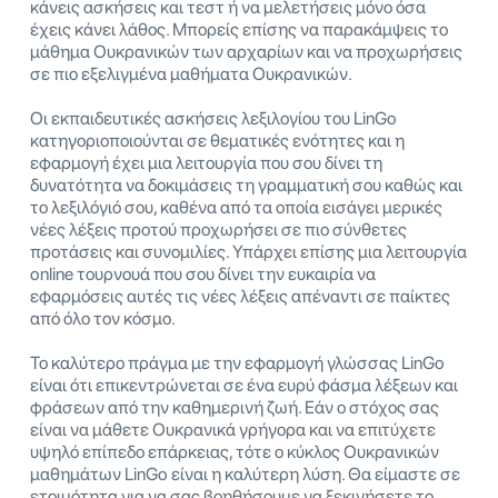
κάνεις ασκήσεις και τεστ ή να μελετήσεις μόνο όσα
έχεις κάνει λάθος. Μπορείς επίσης να παρακάμψεις το
μάθημα Ουκρανικών των αρχαρίων και να προχωρήσεις
σε πιο εξελιγμένα μαθήματα Ουκρανικών.
Οι εκπαιδευτικές ασκήσεις λεξιλογίου του LinGo
κατηγοριοποιούνται σε θεματικές ενότητες και η
εφαρμογή έχει μια λειτουργία που σου δίνει τη
δυνατότητα να δοκιμάσεις τη γραμματική σου καθώς και
το λεξιλόγιό σου, καθένα από τα οποία εισάγει μερικές
νέες λέξεις προτού προχωρήσει σε πιο σύνθετες
προτάσεις και συνομιλίες. Υπάρχει επίσης μια λειτουργία
online τουρνουά που σου δίνει την ευκαιρία να
εφαρμόσεις αυτές τις νέες λέξεις απέναντι σε παίκτες
από όλο τον κόσμο.
Το καλύτερο πράγμα με την εφαρμογή γλώσσας LinGo
είναι ότι επικεντρώνεται σε ένα ευρύ φάσμα λέξεων και
φράσεων από την καθημερινή ζωή. Εάν ο στόχος σας
είναι να μάθετε Ουκρανικά γρήγορα και να επιτύχετε
υψηλό επίπεδο επάρκειας, τότε ο κύκλος Ουκρανικών
μαθημάτων LinGo είναι η καλύτερη λύση. Θα είμαστε σε
ετοιμότητα για να σας βοηθήσουμε να ξεκινήσετε το