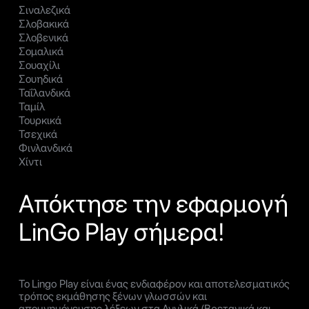
Σιναλεζικά
Σλοβακικά
Σλοβενικά
Σομαλικά
Σουαχίλι
Σουηδικά
Ταΐλανδικά
Ταμίλ
Τουρκικά
Τσεχικά
Φινλανδικά
Χίντι
Απόκτησε την εφαρμογή
LinGo Play σήμερα!
Το Lingo Play είναι ένας ενδιαφέρον και αποτελεσματικός
τρόπος εκμάθησης ξένων γλωσσών και
απομνημόνευσης λέξεων στα Αγγλικά (Βρετανικά και