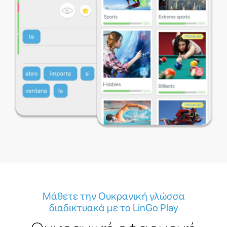
Μάθετε την Ουκρανική γλώσσα
διαδικτυακά με το LinGo Play