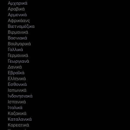
Αμχαρικά
Αραβικά
Αρμενικά
Αφρικάανς
Βιετναμέζικα
Βιρμανικά
Βοσνιακά
Βουλγαρικά
Γαλλικά
Γερμανικά
Γεωργιανά
Δανικά
Εβραΐκά
Ελληνικά
Εσθονικά
Ιαπωνικά
Ινδονησιακά
Ισπανικά
Ιταλικά
Καζακικά
Καταλανικά
Κορεατικά