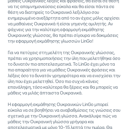
μάθεις Ουκρανικές λέξεις και φράσεις, θα είσαι σε θέση
να τις απομνημονεύσεις εύκολα και θα είσαι πάντα σε
θέση να διατηρείς το Ουκρανικό λεξιλόγιο σου
ενημερωμένο ανεξάρτητα από το αν έχεις μόλις αρχίσει
να μαθαίνεις Ουκρανικά ή είσαι γηγενής ομιλητής. Αν
ψάχνεις για την καλύτερη εφαρμογή εκμάθησης
Ουκρανικής γλώσσας, θα πρέπει σίγουρα να δοκιμάσεις
την εφαρμογή εκμάθησης γλωσσών LinGo!
Για να πετύχεις στη μελέτη της Ουκρανικής γλώσσας,
πρέπει να χρησιμοποιήσεις την ύλη που μελετήθηκε όσο
το δυνατόν πιο αποτελεσματικά. Το LinGo έχει μόνο τα
πιο απαραίτητα για να μάθεις Ουκρανικές φράσεις και
λέξεις όσο το δυνατόν γρηγορότερα και να ενισχύσει την
ύλη που έχει μελετηθεί. Όσο πιο συχνά κάνεις
επανάληψη, τόσο καλύτερα θα ξέρεις και θα μπορείς να
μάθεις να μιλάς άπταιστα Ουκρανικά.
Η εφαρμογή εκμάθησης Ουκρανικών LinGo μπορεί
εύκολα να σε βοηθήσει να αναβαθμίσεις τις γνώσεις σου
σχετικά με την Ουκρανική γλώσσα. Ανακάλυψε πώς να
μάθεις την Ουκρανική γλώσσα γρήγορα και
αποτελεσματικά με μόνο 10-15 λεπτά την ημέρα. Θα