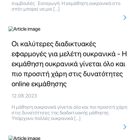
συμβουλές Εισαγωγή: Η εκμάθηση ουκρανικά στο
σπίτι μπορεί να μοι […]
Οι καλύτερες διαδικτυακές
εφαρμογές για μελέτη ουκρανικά - Η
εκμάθηση ουκρανικά γίνεται όλο και
πιο προσιτή χάρη στις δυνατότητες
online εκμάθησης
12.08.2023
Η μάθηση ουκρανικά γίνεται όλο και πιο προσιτή χάρη
στις δυνατότητες της διαδικτυακής μάθησης.
Υπάρχουν πολλές ουκρανικά […]