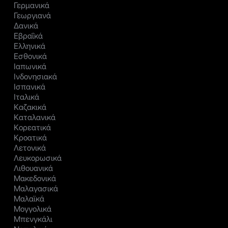
Γερμανικά
Γεωργιανά
Δανικά
Εβραΐκά
Ελληνικά
Εσθονικά
Ιαπωνικά
Ινδονησιακά
Ισπανικά
Ιταλικά
Καζακικά
Καταλανικά
Κορεατικά
Κροατικά
Λετονικά
Λευκορωσικά
Λιθουανικά
Μακεδονικά
Μαλαγασικά
Μαλαϊκά
Μογγολικά
Μπενγκάλι