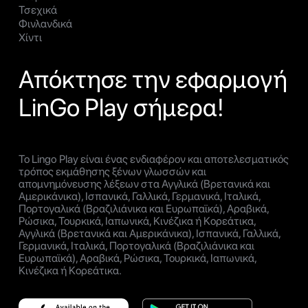
Τσεχικά
Φινλανδικά
Χίντι
Απόκτησε την εφαρμογή
LinGo Play σήμερα!
Το Lingo Play είναι ένας ενδιαφέρον και αποτελεσματικός
τρόπος εκμάθησης ξένων γλωσσών και
απομνημόνευσης λέξεων στα Αγγλικά (Βρετανικά και
Αμερικάνικα), Ισπανικά, Γαλλικά, Γερμανικά, Ιταλικά,
Πορτογαλικά (Βραζιλιάνικα και Ευρωπαϊκά), Αραβικά,
Ρώσικα, Τουρκικά, Ιαπωνικά, Κινέζικα ή Κορεάτικα,
Αγγλικά (Βρετανικά και Αμερικάνικα), Ισπανικά, Γαλλικά,
Γερμανικά, Ιταλικά, Πορτογαλικά (Βραζιλιάνικα και
Ευρωπαϊκά), Αραβικά, Ρώσικα, Τουρκικά, Ιαπωνικά,
Κινέζικα ή Κορεάτικα.