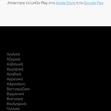
Απόκτησε το LinGo Play στο
Apple Store
ή το
Google Play
Αγγλικά
Αζερικά
Αλβανικά
Αμχαρικά
Αραβικά
Αρμενικά
Αφρικάανς
Βιετναμέζικα
Βιρμανικά
Βοσνιακά
Βουλγαρικά
Γαλλικά