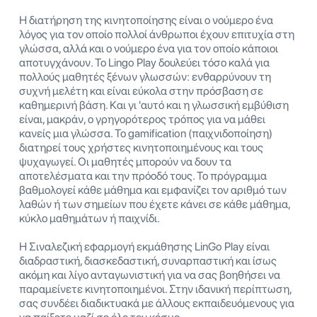
Η διατήρηση της κινητοποίησης είναι ο νούμερο ένα
λόγος για τον οποίο πολλοί άνθρωποι έχουν επιτυχία στη
γλώσσα, αλλά και ο νούμερο ένα για τον οποίο κάποιοι
αποτυγχάνουν. Το Lingo Play δουλεύει τόσο καλά για
πολλούς μαθητές ξένων γλωσσών: ενθαρρύνουν τη
συχνή μελέτη και είναι εύκολα στην πρόσβαση σε
καθημερινή βάση. Και γι 'αυτό και η γλωσσική εμβύθιση
είναι, μακράν, ο γρηγορότερος τρόπος για να μάθει
κανείς μια γλώσσα. Το gamification (παιχνιδοποίηση)
διατηρεί τους χρήστες κινητοποιημένους και τους
ψυχαγωγεί. Οι μαθητές μπορούν να δουν τα
αποτελέσματα και την πρόοδό τους. Το πρόγραμμα
βαθμολογεί κάθε μάθημα και εμφανίζει τον αριθμό των
λαθών ή των σημείων που έχετε κάνει σε κάθε μάθημα,
κύκλο μαθημάτων ή παιχνίδι.
Η Σιναλεζική εφαρμογή εκμάθησης LinGo Play είναι
διαδραστική, διασκεδαστική, συναρπαστική και ίσως
ακόμη και λίγο ανταγωνιστική για να σας βοηθήσει να
παραμείνετε κινητοποιημένοι. Στην ιδανική περίπτωση,
σας συνδέει διαδικτυακά με άλλους εκπαιδευόμενους για