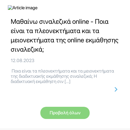
Μαθαίνω σιναλεζικά online - Ποια
είναι τα πλεονεκτήματα και τα
μειονεκτήματα της online εκμάθησης
σιναλεζικά;
12.08.2023
Ποια είναι τα πλεονεκτήματα και τα μειονεκτήματα
της διαδικτυακής εκμάθησης σιναλεζικά; Η
διαδικτυακή εκμάθηση σιν […]
Προβολή όλων