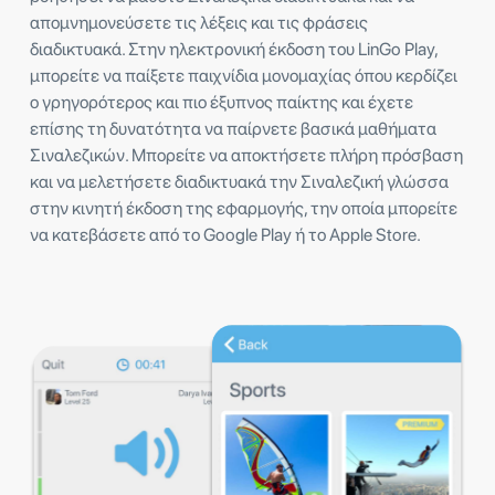
απομνημονεύσετε τις λέξεις και τις φράσεις
διαδικτυακά. Στην ηλεκτρονική έκδοση του LinGo Play,
μπορείτε να παίξετε παιχνίδια μονομαχίας όπου κερδίζει
ο γρηγορότερος και πιο έξυπνος παίκτης και έχετε
επίσης τη δυνατότητα να παίρνετε βασικά μαθήματα
Σιναλεζικών. Μπορείτε να αποκτήσετε πλήρη πρόσβαση
και να μελετήσετε διαδικτυακά την Σιναλεζική γλώσσα
στην κινητή έκδοση της εφαρμογής, την οποία μπορείτε
να κατεβάσετε από το Google Play ή το Apple Store.