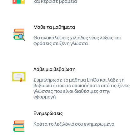
και κέρδισε βραβεία
Μάθε τα μαθήματα
Θα ανακαλύψεις χιλιάδες νέες λέξεις και
φράσεις σε ξένη γλώσσα
Λάβε μια βεβαίωση
Συμπλήρωσε το μάθημα LinGo και λάβε τη
βεβαίωσή σου σε οποιαδήποτε από τις ξένες
γλώσσες που είναι διαθέσιμες στην
εφαρμογή
Ενημερώσεις
Κράτα το λεξιλόγιό σου ενημερωμένο