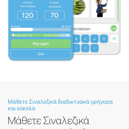
Μάθετε Σιναλεζικά διαδικτυακά γρήγορα
και εύκολα
Μάθετε Σιναλεζικά