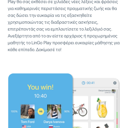
Play θα σας εκθέσει σε χιλιάδες νέες λέξεις και φράσεις
για καθημερινές περιστάσεις πραγματικής ζωής και θα
σας δώσει την ευκαιρία να τις εξασκηθείτε
χρησιμοποιώντας τις διαδραστικές ασκήσεις,
επιτρέποντάς σας να εμπλουτίσετε το λεξιλόγιό σας.
Ανεξάρτητα από το αν είστε αρχάριος ή προχωρημένος
μαθητής το LinGo Play προσφέρει ευκαιρίες μάθησης για
κάθε επίπεδο. Δοκίμασέ το!