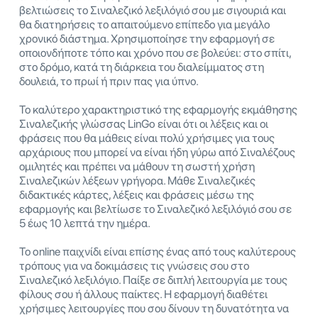
βελτιώσεις το Σιναλεζικό λεξιλόγιό σου με σιγουριά και
θα διατηρήσεις το απαιτούμενο επίπεδο για μεγάλο
χρονικό διάστημα. Χρησιμοποίησε την εφαρμογή σε
οποιονδήποτε τόπο και χρόνο που σε βολεύει: στο σπίτι,
στο δρόμο, κατά τη διάρκεια του διαλείμματος στη
δουλειά, το πρωί ή πριν πας για ύπνο.
Το καλύτερο χαρακτηριστικό της εφαρμογής εκμάθησης
Σιναλεζικής γλώσσας LinGo είναι ότι οι λέξεις και οι
φράσεις που θα μάθεις είναι πολύ χρήσιμες για τους
αρχάριους που μπορεί να είναι ήδη γύρω από Σιναλέζους
ομιλητές και πρέπει να μάθουν τη σωστή χρήση
Σιναλεζικών λέξεων γρήγορα. Μάθε Σιναλεζικές
διδακτικές κάρτες, λέξεις και φράσεις μέσω της
εφαρμογής και βελτίωσε το Σιναλεζικό λεξιλόγιό σου σε
5 έως 10 λεπτά την ημέρα.
Το online παιχνίδι είναι επίσης ένας από τους καλύτερους
τρόπους για να δοκιμάσεις τις γνώσεις σου στο
Σιναλεζικό λεξιλόγιο. Παίξε σε διπλή λειτουργία με τους
φίλους σου ή άλλους παίκτες. Η εφαρμογή διαθέτει
χρήσιμες λειτουργίες που σου δίνουν τη δυνατότητα να