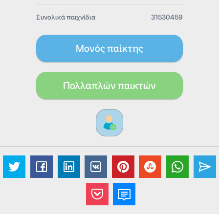
Συνολικά παιχνίδια
31530459
Μονός παίκτης
Πολλαπλών παικτών