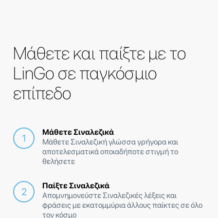
Μάθετε και παίξτε με το
LinGo σε παγκόσμιο
επίπεδο
Μάθετε Σιναλεζικά
Μάθετε Σιναλεζική γλώσσα γρήγορα και
αποτελεσματικά οποιαδήποτε στιγμή το
θελήσετε
Παίξτε Σιναλεζικά
Απομνημονεύστε Σιναλεζικές λέξεις και
φράσεις με εκατομμύρια άλλους παίκτες σε όλο
τον κόσμο