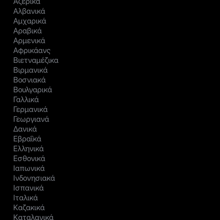
Αζερικά
Αλβανικά
Αμχαρικά
Αραβικά
Αρμενικά
Αφρικάανς
Βιετναμέζικα
Βιρμανικά
Βοσνιακά
Βουλγαρικά
Γαλλικά
Γερμανικά
Γεωργιανά
Δανικά
Εβραΐκά
Ελληνικά
Εσθονικά
Ιαπωνικά
Ινδονησιακά
Ισπανικά
Ιταλικά
Καζακικά
Καταλανικά