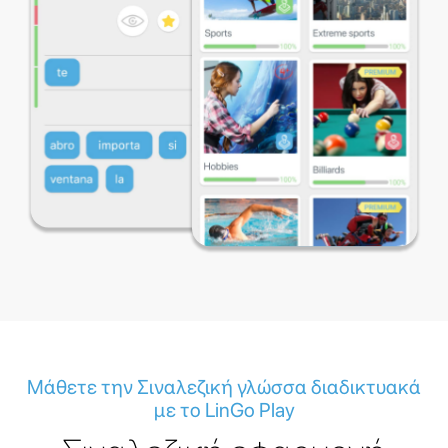
Μάθετε την Σιναλεζική γλώσσα διαδικτυακά
με το LinGo Play