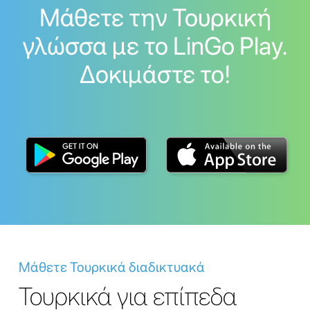
Μάθετε την Τουρκική
γλώσσα με το LinGo Play.
Δοκιμάστε το!
Μάθετε Τουρκικά διαδικτυακά
Τουρκικά για επίπεδα