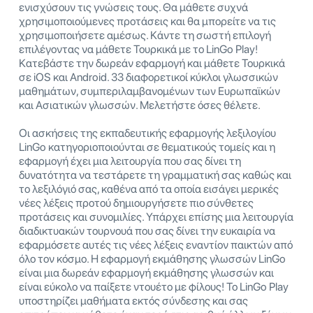
ενισχύσουν τις γνώσεις τους. Θα μάθετε συχνά
χρησιμοποιούμενες προτάσεις και θα μπορείτε να τις
χρησιμοποιήσετε αμέσως. Κάντε τη σωστή επιλογή
επιλέγοντας να μάθετε Τουρκικά με το LinGo Play!
Κατεβάστε την δωρεάν εφαρμογή και μάθετε Τουρκικά
σε iOS και Android. 33 διαφορετικοί κύκλοι γλωσσικών
μαθημάτων, συμπεριλαμβανομένων των Ευρωπαϊκών
και Ασιατικών γλωσσών. Μελετήστε όσες θέλετε.
Οι ασκήσεις της εκπαδευτικής εφαρμογής λεξιλογίου
LinGo κατηγοριοποιούνται σε θεματικούς τομείς και η
εφαρμογή έχει μια λειτουργία που σας δίνει τη
δυνατότητα να τεστάρετε τη γραμματική σας καθώς και
το λεξιλόγιό σας, καθένα από τα οποία εισάγει μερικές
νέες λέξεις προτού δημιουργήσετε πιο σύνθετες
προτάσεις και συνομιλίες. Υπάρχει επίσης μια λειτουργία
διαδικτυακών τουρνουά που σας δίνει την ευκαιρία να
εφαρμόσετε αυτές τις νέες λέξεις εναντίον παικτών από
όλο τον κόσμο. Η εφαρμογή εκμάθησης γλωσσών LinGo
είναι μια δωρεάν εφαρμογή εκμάθησης γλωσσών και
είναι εύκολο να παίξετε ντουέτο με φίλους! Το LinGo Play
υποστηρίζει μαθήματα εκτός σύνδεσης και σας