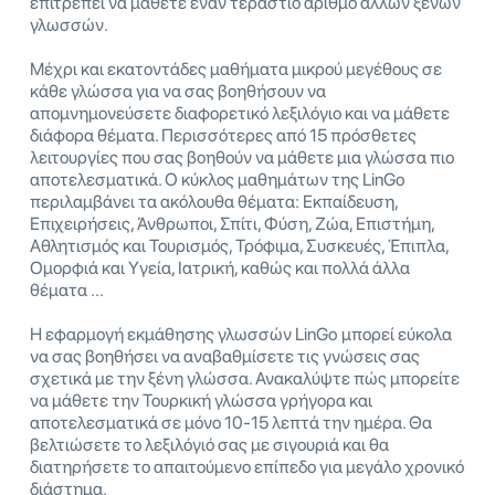
επιτρέπει να μάθετε έναν τεράστιο αριθμό άλλων ξένων
γλωσσών.
Μέχρι και εκατοντάδες μαθήματα μικρού μεγέθους σε
κάθε γλώσσα για να σας βοηθήσουν να
απομνημονεύσετε διαφορετικό λεξιλόγιο και να μάθετε
διάφορα θέματα. Περισσότερες από 15 πρόσθετες
λειτουργίες που σας βοηθούν να μάθετε μια γλώσσα πιο
αποτελεσματικά. Ο κύκλος μαθημάτων της LinGo
περιλαμβάνει τα ακόλουθα θέματα: Εκπαίδευση,
Επιχειρήσεις, Άνθρωποι, Σπίτι, Φύση, Ζώα, Επιστήμη,
Αθλητισμός και Τουρισμός, Τρόφιμα, Συσκευές, Έπιπλα,
Ομορφιά και Υγεία, Ιατρική, καθώς και πολλά άλλα
θέματα ...
Η εφαρμογή εκμάθησης γλωσσών LinGo μπορεί εύκολα
να σας βοηθήσει να αναβαθμίσετε τις γνώσεις σας
σχετικά με την ξένη γλώσσα. Ανακαλύψτε πώς μπορείτε
να μάθετε την Τουρκική γλώσσα γρήγορα και
αποτελεσματικά σε μόνο 10-15 λεπτά την ημέρα. Θα
βελτιώσετε το λεξιλόγιό σας με σιγουριά και θα
διατηρήσετε το απαιτούμενο επίπεδο για μεγάλο χρονικό
διάστημα.