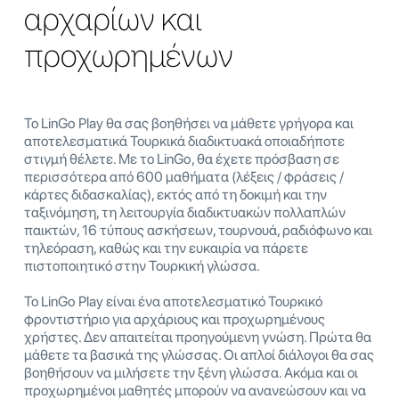
αρχαρίων και
προχωρημένων
Το LinGo Play θα σας βοηθήσει να μάθετε γρήγορα και
αποτελεσματικά Τουρκικά διαδικτυακά οποιαδήποτε
στιγμή θέλετε. Με το LinGo, θα έχετε πρόσβαση σε
περισσότερα από 600 μαθήματα (λέξεις / φράσεις /
κάρτες διδασκαλίας), εκτός από τη δοκιμή και την
ταξινόμηση, τη λειτουργία διαδικτυακών πολλαπλών
παικτών, 16 τύπους ασκήσεων, τουρνουά, ραδιόφωνο και
τηλεόραση, καθώς και την ευκαιρία να πάρετε
πιστοποιητικό στην Τουρκική γλώσσα.
Το LinGo Play είναι ένα αποτελεσματικό Τουρκικό
φροντιστήριο για αρχάριους και προχωρημένους
χρήστες. Δεν απαιτείται προηγούμενη γνώση. Πρώτα θα
μάθετε τα βασικά της γλώσσας. Οι απλοί διάλογοι θα σας
βοηθήσουν να μιλήσετε την ξένη γλώσσα. Ακόμα και οι
προχωρημένοι μαθητές μπορούν να ανανεώσουν και να