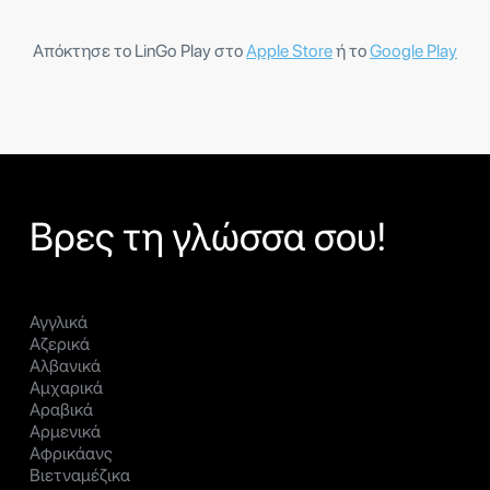
Απόκτησε το LinGo Play στο
Apple Store
ή το
Google Play
Βρες τη γλώσσα σου!
Αγγλικά
Αζερικά
Αλβανικά
Αμχαρικά
Αραβικά
Αρμενικά
Αφρικάανς
Βιετναμέζικα