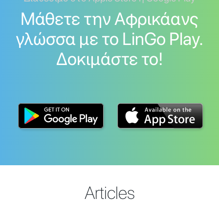
Μάθετε την Αφρικάανς
γλώσσα με το LinGo Play.
Δοκιμάστε το!
Articles