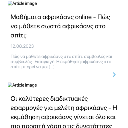
Μαθήματα αφρικάανς online - Πώς
να μάθετε σωστά αφρικάανς στο
σπίτι;
12.08.2023
Πώς να μάθετε αφρικάανς στο σπίτι: συμβουλές και
συμβουλές Εισαγωγή: Η εκμάθηση αφρικάανς στο
σπίτι μπορεί να μοι […]
Οι καλύτερες διαδικτυακές
εφαρμογές για μελέτη αφρικάανς - Η
εκμάθηση αφρικάανς γίνεται όλο και
πιο προσιτή χάρη στις δυνατότητες