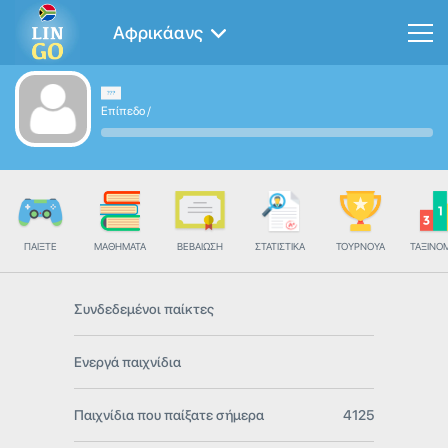
Αφρικάανς
Επίπεδο
/
ΠΑΊΞΤΕ
ΜΑΘΉΜΑΤΑ
ΒΕΒΑΊΩΣΗ
ΣΤΑΤΙΣΤΙΚΆ
ΤΟΥΡΝΟΥΆ
ΤΑΞΙΝΌ
Συνδεδεμένοι παίκτες
Ενεργά παιχνίδια
Παιχνίδια που παίξατε σήμερα
4125