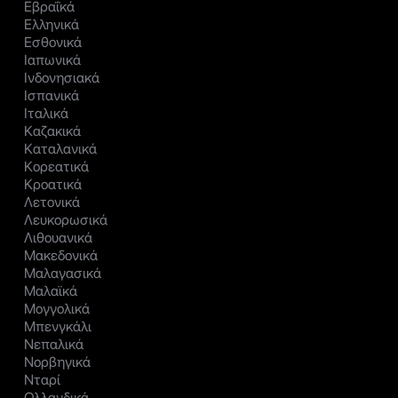
Εβραΐκά
Ελληνικά
Εσθονικά
Ιαπωνικά
Ινδονησιακά
Ισπανικά
Ιταλικά
Καζακικά
Καταλανικά
Κορεατικά
Κροατικά
Λετονικά
Λευκορωσικά
Λιθουανικά
Μακεδονικά
Μαλαγασικά
Μαλαϊκά
Μογγολικά
Μπενγκάλι
Νεπαλικά
Νορβηγικά
Νταρί
Ολλανδικά