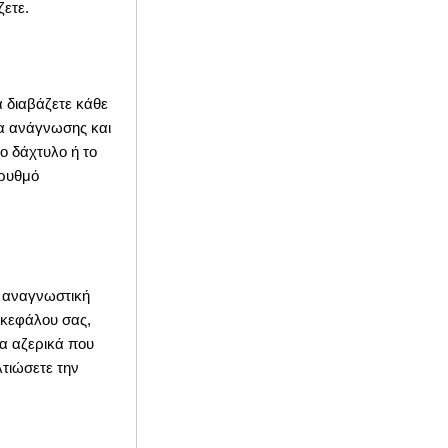
ζετε.
α διαβάζετε κάθε
τα ανάγνωσης και
ο δάχτυλο ή το
 ρυθμό
ν αναγνωστική
γκεφάλου σας,
α αζερικά που
τιώσετε την