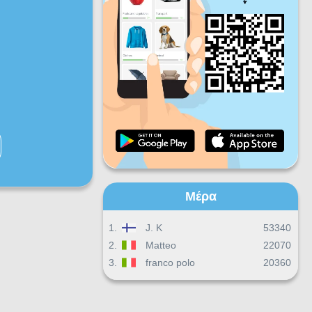
Πα
Σα
Κυ
Ημερήσια πρόοδος
Μηνιαία πρόοδος
Βεβαίωση
Συνολική πρόοδος
Μέρα
1.
J. K
53340
2.
Matteo
22070
3.
franco polo
20360