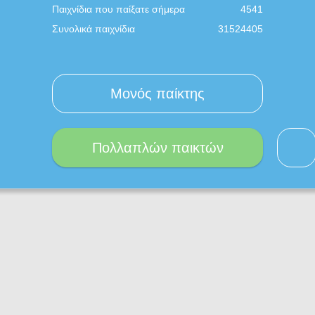
Παιχνίδια που παίξατε σήμερα
4541
Συνολικά παιχνίδια
31524405
Μονός παίκτης
Πολλαπλών παικτών