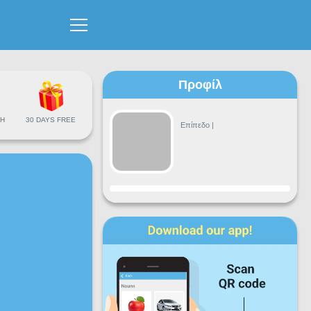
Προφίλ
Η
30 DAYS FREE
Επίπεδο
|
Πρόοδος
Δε
Τρ
Τε
Πε