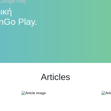
 Google Play
ική
nGo Play.
Articles