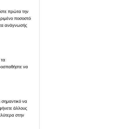
ίστε πρώτα την
κριμένο ποσοστό
τητα ανάγνωσής
 τα
προσπαθήστε να
ι σημαντικό να
αφήνετε άλλους
αλύτερα στην