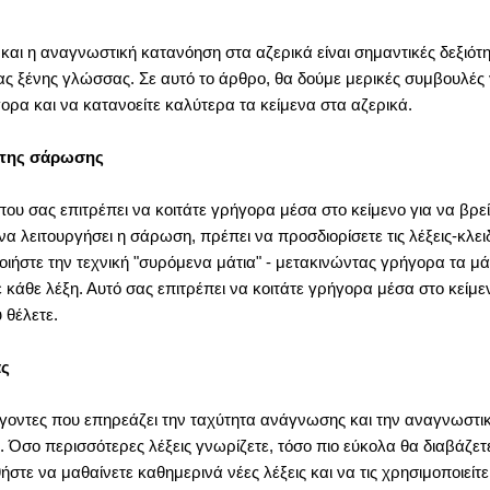
αι η αναγνωστική κατανόηση στα αζερικά είναι σημαντικές δεξιότητ
ς ξένης γλώσσας. Σε αυτό το άρθρο, θα δούμε μερικές συμβουλές 
ορα και να κατανοείτε καλύτερα τα κείμενα στα αζερικά.
 της σάρωσης
ου σας επιτρέπει να κοιτάτε γρήγορα μέσα στο κείμενο για να βρείτ
να λειτουργήσει η σάρωση, πρέπει να προσδιορίσετε τις λέξεις-κλει
ποιήστε την τεχνική "συρόμενα μάτια" - μετακινώντας γρήγορα τα μ
ε κάθε λέξη. Αυτό σας επιτρέπει να κοιτάτε γρήγορα μέσα στο κείμε
 θέλετε.
ας
γοντες που επηρεάζει την ταχύτητα ανάγνωσης και την αναγνωστι
ας. Όσο περισσότερες λέξεις γνωρίζετε, τόσο πιο εύκολα θα διαβάζετ
στε να μαθαίνετε καθημερινά νέες λέξεις και να τις χρησιμοποιείτε