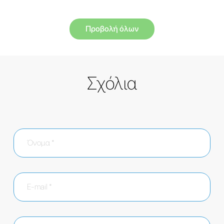
Προβολή όλων
Σχόλια