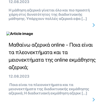
12.08.2023
Η μάθηση αζερικά γίνεται όλο και πιο προσιτή
χάρη στις δυνατότητες της διαδικτυακής
μάθησης. Υπάρχουν πολλές αζερικά εφα […]
Μαθαίνω αζερικά online - Ποια είναι
τα πλεονεκτήματα και τα
μειονεκτήματα της online εκμάθησης
αζερικά;
12.08.2023
Ποια είναι τα πλεονεκτήματα και τα
μειονεκτήματα της διαδικτυακής εκμάθησης
αζερικά; Η διαδικτυακή εκμάθηση αζερικ […]