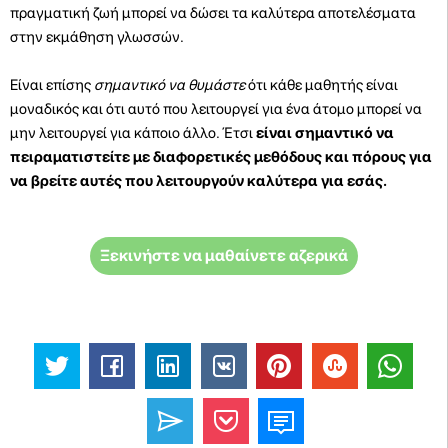
πραγματική ζωή μπορεί να δώσει τα καλύτερα αποτελέσματα
στην εκμάθηση γλωσσών.
Είναι επίσης
σημαντικό να θυμάστε
ότι κάθε μαθητής είναι
μοναδικός και ότι αυτό που λειτουργεί για ένα άτομο μπορεί να
μην λειτουργεί για κάποιο άλλο. Έτσι
είναι σημαντικό να
πειραματιστείτε με διαφορετικές μεθόδους και πόρους για
να βρείτε αυτές που λειτουργούν καλύτερα για εσάς.
Ξεκινήστε να μαθαίνετε αζερικά