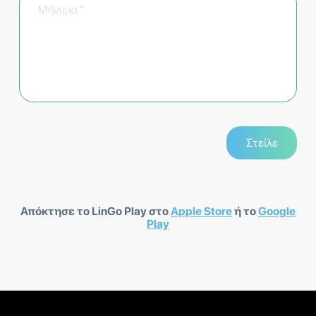
Απόκτησε το LinGo Play στο
Apple Store
ή το
Google
Play