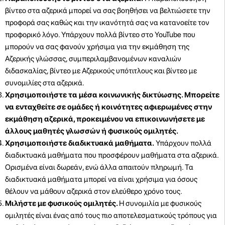
βίντεο στα αζερικά μπορεί να σας βοηθήσει να βελτιώσετε την
προφορά σας καθώς και την ικανότητά σας να κατανοείτε τον
προφορικό λόγο. Υπάρχουν πολλά βίντεο στο YouTube που
μπορούν να σας φανούν χρήσιμα για την εκμάθηση της
Αζερικής γλώσσας, συμπεριλαμβανομένων καναλιών
διδασκαλίας, βίντεο με Αζερικούς υπότιτλους και βίντεο με
συνομιλίες στα αζερικά.
Χρησιμοποιήστε τα μέσα κοινωνικής δικτύωσης. Μπορείτε
να ενταχθείτε σε ομάδες ή κοινότητες αφιερωμένες στην
εκμάθηση αζερικά, προκειμένου να επικοινωνήσετε με
άλλους μαθητές γλωσσών ή φυσικούς ομιλητές.
Χρησιμοποιήστε διαδικτυακά μαθήματα.
Υπάρχουν πολλά
διαδικτυακά μαθήματα που προσφέρουν μαθήματα στα αζερικά.
Ορισμένα είναι δωρεάν, ενώ άλλα απαιτούν πληρωμή. Τα
διαδικτυακά μαθήματα μπορεί να είναι χρήσιμα για όσους
θέλουν να μάθουν αζερικά στον ελεύθερο χρόνο τους.
Μιλήστε με φυσικούς ομιλητές.
Η συνομιλία με φυσικούς
ομιλητές είναι ένας από τους πιο αποτελεσματικούς τρόπους για