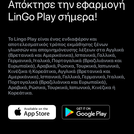
Απόκτησε την εφαρμογή
LinGo Play σήμερα!
Το Lingo Play είναι ένας ενδιαφέρον και
αποτελεσματικός τρόπος εκμάθησης ξένων
γλωσσών και απομνημόνευσης λέξεων στα Αγγλικά
(Βρετανικά και Αμερικάνικα), Ισπανικά, Γαλλικά,
Γερμανικά, Ιταλικά, Πορτογαλικά (Βραζιλιάνικα και
Ευρωπαϊκά), Αραβικά, Ρώσικα, Τουρκικά, Ιαπωνικά,
Κινέζικα ή Κορεάτικα, Αγγλικά (Βρετανικά και
Αμερικάνικα), Ισπανικά, Γαλλικά, Γερμανικά, Ιταλικά,
Πορτογαλικά (Βραζιλιάνικα και Ευρωπαϊκά),
Αραβικά, Ρώσικα, Τουρκικά, Ιαπωνικά, Κινέζικα ή
Κορεάτικα.