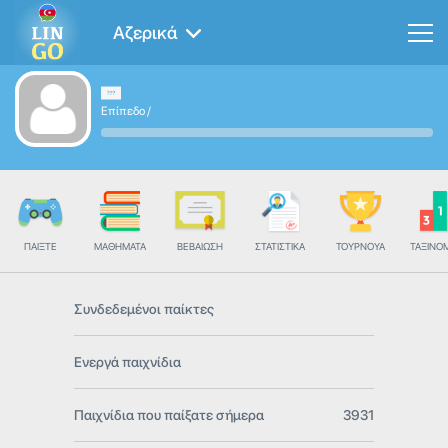
Αζερικά
Επίπεδο
/
ΠΑΊΞΤΕ
ΜΑΘΉΜΑΤΑ
ΒΕΒΑΊΩΣΗ
ΣΤΑΤΙΣΤΙΚΆ
ΤΟΥΡΝΟΥΆ
ΤΑΞΙΝΌ
Συνδεδεμένοι παίκτες
Ενεργά παιχνίδια
Παιχνίδια που παίξατε σήμερα
3931