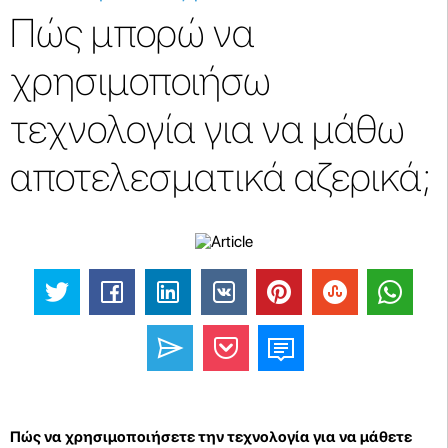
Πώς μπορώ να
χρησιμοποιήσω
τεχνολογία για να μάθω
αποτελεσματικά αζερικά;
Πώς να χρησιμοποιήσετε την τεχνολογία για να μάθετε