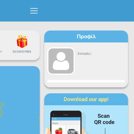
Προφίλ
Η
30 DAYS FREE
Επίπεδο
|
Πρόοδος
Δε
Τρ
Τε
Πε