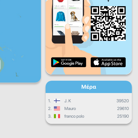
Πα
Σα
Κυ
Ημερήσια πρόοδος
Μηνιαία πρόοδος
Βεβαίωση
Συνολική πρόοδος
Μέρα
1.
J. K
39520
2.
Mauro
29610
3.
franco polo
25190