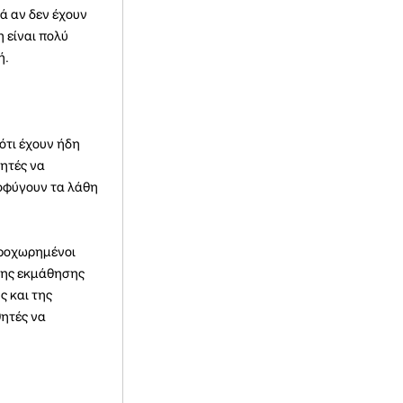
ά αν δεν έχουν
 είναι πολύ
ή.
ότι έχουν ήδη
θητές να
ποφύγουν τα λάθη
προχωρημένοι
 της εκμάθησης
 και της
θητές να