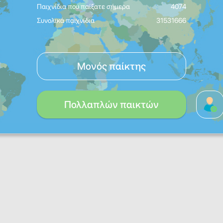
Παιχνίδια που παίξατε σήμερα
4074
Συνολικά παιχνίδια
31531666
Μονός παίκτης
Πολλαπλών παικτών