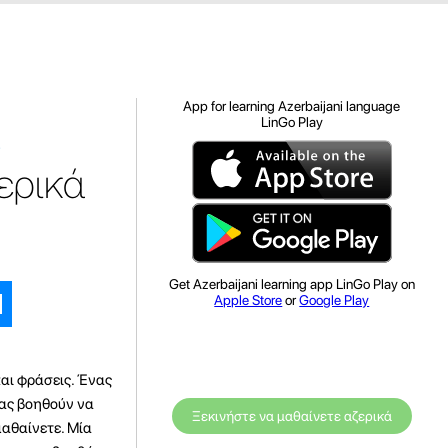
App for learning Azerbaijani language
LinGo Play
ά
ερικά
Get Azerbaijani learning app LinGo Play on
Apple Store
or
Google Play
και φράσεις. Ένας
Σας βοηθούν να
Ξεκινήστε να μαθαίνετε αζερικά
αθαίνετε. Μία