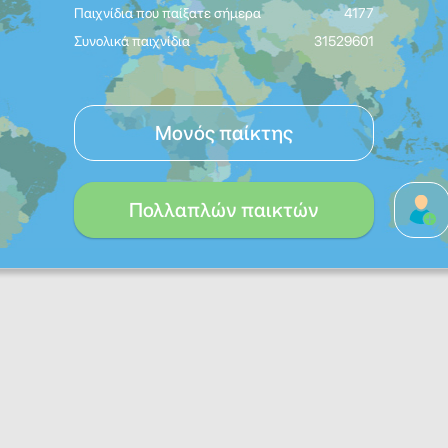
Παιχνίδια που παίξατε σήμερα
4177
Συνολικά παιχνίδια
31529601
Μονός παίκτης
Πολλαπλών παικτών