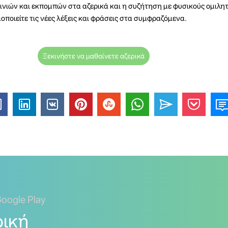
ινιών και εκπομπών στα αζερικά και η συζήτηση με φυσικούς ομιλη
ποιείτε τις νέες λέξεις και φράσεις στα συμφραζόμενα.
Ξεκινήστε να μαθαίνετε αζερικά
oogle Play
ρική