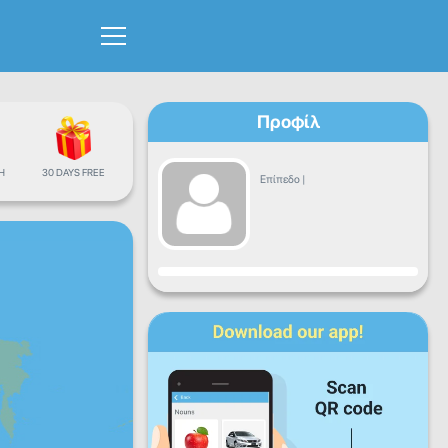
Προφίλ
Η
30 DAYS FREE
Επίπεδο
|
Πρόοδος
Δε
Τρ
Τε
Πε