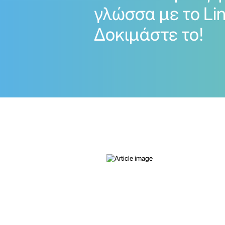
γλώσσα με το Lin
Δοκιμάστε το!