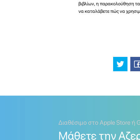
βιβλίων, η παρακολούθηση τα
να καταλάβετε πώς να χρησιμο
Διαθέσιμο στο Apple Store ή G
Μάθετε την Αζε