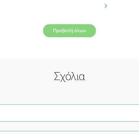
Προβολή όλων
Σχόλια