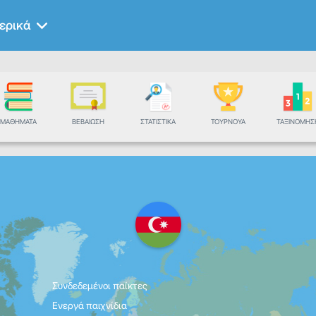
ερικά
ΜΑΘΉΜΑΤΑ
ΒΕΒΑΊΩΣΗ
ΣΤΑΤΙΣΤΙΚΆ
ΤΟΥΡΝΟΥΆ
ΤΑΞΙΝΌΜΗΣ
Συνδεδεμένοι παίκτες
Ενεργά παιχνίδια