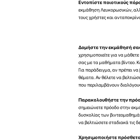
Εντοπίστε ποιοτικούς πόρ
εκμάθηση Λευκορωσικών, αλλά
τους χρήστες και ανταποκρίν
Δομήστε την εκμάθησή σα
χρησιμοποιείτε για να μάθετ
σας με τα μαθήματα βίντεο. Κ
Για παράδειγμα, αν πρέπει να
θέματα. Αν θέλετε να βελτιώσε
που περιλαμβάνουν διαλόγους
Παρακολουθήστε την πρόο
σημειώνετε πρόοδο στην εκμά
δυσκολίας των βιντεομαθημάτ
να βελτιώσετε σταδιακά τις δ
Χρησιμοποιήστε πρόσθετο 