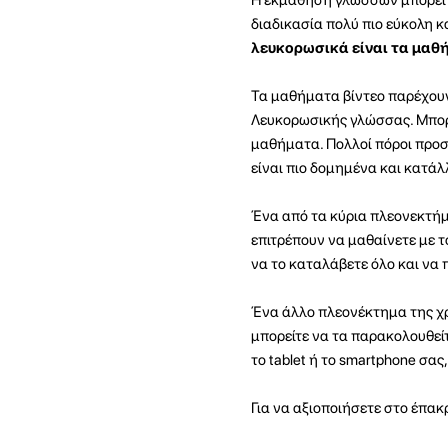
διαδικασία πολύ πιο εύκολη κ
λευκορωσικά είναι τα μαθή
Τα μαθήματα βίντεο παρέχουν
Λευκορωσικής γλώσσας. Μπορε
μαθήματα. Πολλοί πόροι προ
είναι πιο δομημένα και κατάλ
Ένα από τα κύρια πλεονεκτήμ
επιτρέπουν να μαθαίνετε με τ
να το καταλάβετε όλο και να
Ένα άλλο πλεονέκτημα της χρ
μπορείτε να τα παρακολουθείτ
το tablet ή το smartphone σα
Για να αξιοποιήσετε στο έπακ