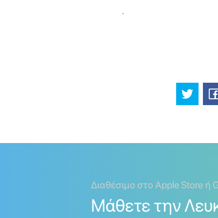
.
Διαθέσιμο στο Apple Store ή G
Μάθετε την Λευ