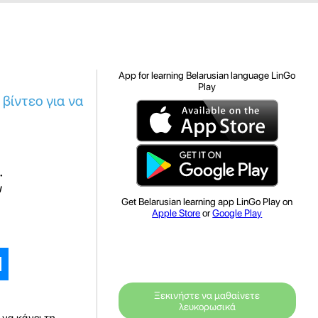
App for learning Belarusian language LinGo
Play
βίντεο για να
;
Get Belarusian learning app LinGo Play on
Apple Store
or
Google Play
Ξεκινήστε να μαθαίνετε
λευκορωσικά
να κάνει τη