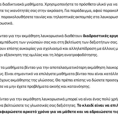
α διαδικτυακά μαθήματα. Χρησιμοποιήστε το πρόσθετο υλικό για να 
ετε τις ικανότητές σας στην ακρόαση. Για παράδειγμα, αφού παρακ
α παρακολουθήσετε ταινίες και τηλεοπτικές εκπομπές στα λευκορωσ
ρωσικά.
ίντεο για την εκμάθηση λευκορωσικά διαθέτουν
διαδραστικές εργα
εμπέδωση των γνώσεών σας και στη βελτίωση των δεξιοτήτων σας
υν επίσης ευκαιρίες για σχολιασμό και αλληλεπίδραση με άλλους μ
την εξάσκηση της ομιλίας και τη λήψη ανατροφοδότησης.
 τα μαθήματα βίντεο για την αποτελεσματικότερη εκμάθηση λευκορ
ς. Είναι σημαντικό να επιλέγετε μαθήματα βίντεο που είναι κατάλλη
όχους εκμάθησης της γλώσσας. Θα πρέπει επίσης να δώσετε προσο
στε να μην έχετε προβλήματα ακοής και κατανόησης.
ίντεο για την εκμάθηση λευκορωσικά μπορεί να είναι ένας πολύ χρή
α βελτιώσετε τις γλωσσικές σας δεξιότητες.
Το κλειδί είναι να επι
φιερώσετε αρκετό χρόνο για να μάθετε και να εδραιώσετε τι