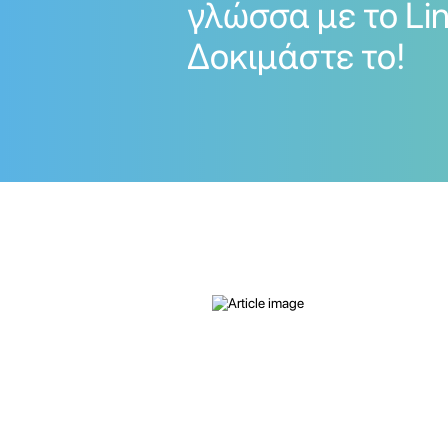
γλώσσα με το Lin
Δοκιμάστε το!