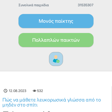
Συνολικά παιχνίδια
31535307
Μονός παίκτης
Πολλαπλών παικτών
12.08.2023
533
Πώς να μάθετε λευκορωσικά γλώσσα από το
μηδέν στο σπίτι