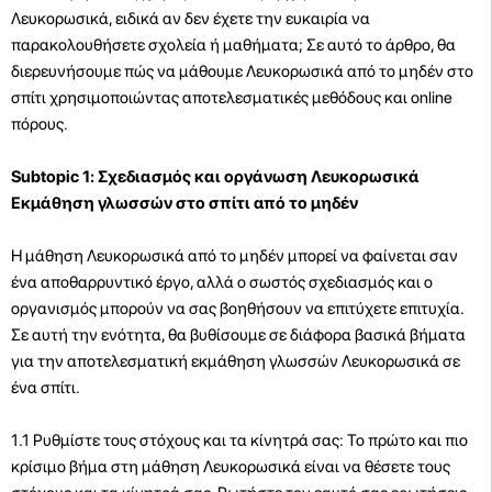
Λευκορωσικά, ειδικά αν δεν έχετε την ευκαιρία να
παρακολουθήσετε σχολεία ή μαθήματα; Σε αυτό το άρθρο, θα
διερευνήσουμε πώς να μάθουμε Λευκορωσικά από το μηδέν στο
σπίτι χρησιμοποιώντας αποτελεσματικές μεθόδους και online
πόρους.
Subtopic 1: Σχεδιασμός και οργάνωση Λευκορωσικά
Εκμάθηση γλωσσών στο σπίτι από το μηδέν
Η μάθηση Λευκορωσικά από το μηδέν μπορεί να φαίνεται σαν
ένα αποθαρρυντικό έργο, αλλά ο σωστός σχεδιασμός και ο
οργανισμός μπορούν να σας βοηθήσουν να επιτύχετε επιτυχία.
Σε αυτή την ενότητα, θα βυθίσουμε σε διάφορα βασικά βήματα
για την αποτελεσματική εκμάθηση γλωσσών Λευκορωσικά σε
ένα σπίτι.
1.1 Ρυθμίστε τους στόχους και τα κίνητρά σας: Το πρώτο και πιο
κρίσιμο βήμα στη μάθηση Λευκορωσικά είναι να θέσετε τους