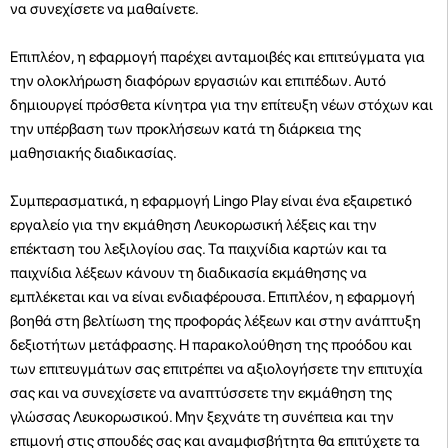
να συνεχίσετε να μαθαίνετε.
Επιπλέον, η εφαρμογή παρέχει ανταμοιβές και επιτεύγματα για
την ολοκλήρωση διαφόρων εργασιών και επιπέδων. Αυτό
δημιουργεί πρόσθετα κίνητρα για την επίτευξη νέων στόχων και
την υπέρβαση των προκλήσεων κατά τη διάρκεια της
μαθησιακής διαδικασίας.
Συμπερασματικά, η εφαρμογή Lingo Play είναι ένα εξαιρετικό
εργαλείο για την εκμάθηση Λευκορωσική λέξεις και την
επέκταση του λεξιλογίου σας. Τα παιχνίδια καρτών και τα
παιχνίδια λέξεων κάνουν τη διαδικασία εκμάθησης να
εμπλέκεται και να είναι ενδιαφέρουσα. Επιπλέον, η εφαρμογή
βοηθά στη βελτίωση της προφοράς λέξεων και στην ανάπτυξη
δεξιοτήτων μετάφρασης. Η παρακολούθηση της προόδου και
των επιτευγμάτων σας επιτρέπει να αξιολογήσετε την επιτυχία
σας και να συνεχίσετε να αναπτύσσετε την εκμάθηση της
γλώσσας Λευκορωσικού. Μην ξεχνάτε τη συνέπεια και την
επιμονή στις σπουδές σας και αναμφισβήτητα θα επιτύχετε τα