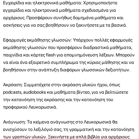
Εγχειρίδια και ηλεκτρονικά μαθήματα: Χρησιμοποιήστε
εγχειρίδια και ηλεκτρονικά μαθήματα σχεδιασμένα για
αρχάριους. Προσφέρουν συνήθως δομημένα μαθήματα και
ασκήσεις για να σας βοηθήσουν να ξεκινήσετε με τα βασικά.
Εφαρμογές εκμάθησης γλωσσών: Υπάρχουν πολλές εφαρμογές
εκμάθησης γλωσσών που προσφέρουν διαδραστικά μαθήματα,
παιχνίδια και κάρτες flash για απομνημόνευση λέξεων. Μπορούν
να είναι ένα εξαιρετικό συμπλήρωμα της κύριας μάθησης και να
βοηθήσουν στην ανάπτυξη διαφόρων γλωσσικών δεξιοτήτων.
Ακρόαση: Συμμετέχετε στην ακρόαση υλικών ήχου, όπως
podcasts, audiobooks και μαθήματα βίντεο, για να βελτιώσετε
την κατανόηση της ακρόασης και την κατανόηση του
προφορικού Λευκορωσικά.
Ανάγνωση: Τα κείμενα ανάγνωσης στο Λευκορωσικά θα
ενισχύσουν το λεξιλόγιό σας, τη γραμματική και την κατανόηση
των γραπτών υλικών. Ξεκινήστε με απλά βιβλία για αρχάριους