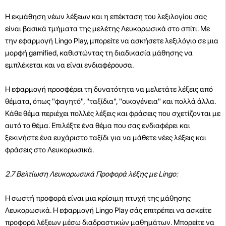
Η εκμάθηση νέων λέξεων και η επέκταση του λεξιλογίου σας
είναι βασικά τμήματα της μελέτης Λευκορωσικά στο σπίτι. Με
την εφαρμογή Lingo Play, μπορείτε να ασκήσετε λεξιλόγιο σε μια
μορφή gamified, καθιστώντας τη διαδικασία μάθησης να
εμπλέκεται και να είναι ενδιαφέρουσα.
Η εφαρμογή προσφέρει τη δυνατότητα να μελετάτε λέξεις από
θέματα, όπως "φαγητό", "ταξίδια", "οικογένεια" και πολλά άλλα.
Κάθε θέμα περιέχει πολλές λέξεις και φράσεις που σχετίζονται με
αυτό το θέμα. Επιλέξτε ένα θέμα που σας ενδιαφέρει και
ξεκινήστε ένα ευχάριστο ταξίδι για να μάθετε νέες λέξεις και
φράσεις στο Λευκορωσικά.
2.7 Βελτίωση Λευκορωσικά Προφορά λέξης με Lingo:
Η σωστή προφορά είναι μια κρίσιμη πτυχή της μάθησης
Λευκορωσικά. Η εφαρμογή Lingo Play σάς επιτρέπει να ασκείτε
προφορά λέξεων μέσω διαδραστικών μαθημάτων. Μπορείτε να