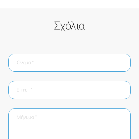
Σχόλια