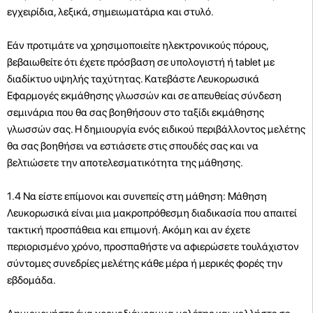
εγχειρίδια, λεξικά, σημειωματάρια και στυλό.
Εάν προτιμάτε να χρησιμοποιείτε ηλεκτρονικούς πόρους,
βεβαιωθείτε ότι έχετε πρόσβαση σε υπολογιστή ή tablet με
διαδίκτυο υψηλής ταχύτητας. Κατεβάστε Λευκορωσικά
Εφαρμογές εκμάθησης γλωσσών και σε απευθείας σύνδεση
σεμινάρια που θα σας βοηθήσουν στο ταξίδι εκμάθησης
γλωσσών σας. Η δημιουργία ενός ειδικού περιβάλλοντος μελέτης
θα σας βοηθήσει να εστιάσετε στις σπουδές σας και να
βελτιώσετε την αποτελεσματικότητα της μάθησης.
1.4 Να είστε επίμονοι και συνεπείς στη μάθηση: Μάθηση
Λευκορωσικά είναι μια μακροπρόθεσμη διαδικασία που απαιτεί
τακτική προσπάθεια και επιμονή. Ακόμη και αν έχετε
περιορισμένο χρόνο, προσπαθήστε να αφιερώσετε τουλάχιστον
σύντομες συνεδρίες μελέτης κάθε μέρα ή μερικές φορές την
εβδομάδα.