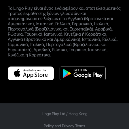
Το Lingo Play είναι ένας ενδιαφέρον και αποτελεσματικός
τρόπος εκμάθησης ξένων γλωσσών και
απομνημόνευσης λέξεων στα Αγγλικά (Βρετανικά και
Αμερικάνικα), Ισπανικά, Γαλλικά, Γερμανικά, Ιταλικά,
Πορτογαλικά (Βραζιλιάνικα και Ευρωπαϊκά), Αραβικά,
Ρώσικα, Τουρκικά, Ιαπωνικά, Κινέζικα ή Κορεάτικα,
Αγγλικά (Βρετανικά και Αμερικάνικα), Ισπανικά, Γαλλικά,
Γερμανικά, Ιταλικά, Πορτογαλικά (Βραζιλιάνικα και
Ευρωπαϊκά), Αραβικά, Ρώσικα, Τουρκικά, Ιαπωνικά,
Κινέζικα ή Κορεάτικα.
Lingo Play Ltd /
Hong Kong
Policy and Privacy Terms