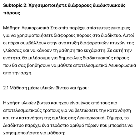
Subtopic 2: Χρησιμοποιήστε διάφορους διαδικτυακούς
πόρους
Μάθηση Λευκορωσικά Στο σπίτι παρέχει απίστευτες ευκαιρίες
για να χρησιμοποιήσετε διάφορους πόρους στο διαδίκτυο. Αυτοί
οι πόροι συμβάλλουν στην ανάπτυξη διαφορετικών πτυχών της
γλώσσας και να κάνουν τη μάθηση πιο ευχάριστη. Σε αυτή την
ενότητα, θα μιλήσουμε για δημοφιλείς διαδικτυακούς πόρους
που θα σας βοηθήσουν να μάθετε αποτελεσματικά Λευκορωσικά
από την αρχή.
2.1 Μάθηση μέσω υλικών βίντεο και ήχου:
Η χρήση υλικών βίντεο και ήχου είναι ένας από τους πιο
αποτελεσματικούς τρόπους για να βελτιώσετε την κατανόηση
και την κατανόηση της ομιλίας σας Λευκορωσικά. Σήμερα, το
Διαδίκτυο παρέχει ένα τεράστιο αριθμό πόρων που μπορείτε να
χρησιμοποιήσετε για μάθηση: