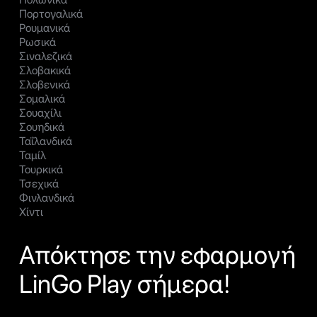
Πορτογαλικά
Ρουμανικά
Ρωσικά
Σιναλεζικά
Σλοβακικά
Σλοβενικά
Σομαλικά
Σουαχίλι
Σουηδικά
Ταΐλανδικά
Ταμίλ
Τουρκικά
Τσεχικά
Φινλανδικά
Χίντι
Απόκτησε την εφαρμογή
LinGo Play σήμερα!