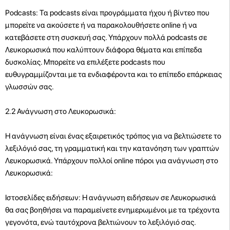
Podcasts: Τα podcasts είναι προγράμματα ήχου ή βίντεο που
μπορείτε να ακούσετε ή να παρακολουθήσετε online ή να
κατεβάσετε στη συσκευή σας. Υπάρχουν πολλά podcasts σε
Λευκορωσικά που καλύπτουν διάφορα θέματα και επίπεδα
δυσκολίας. Μπορείτε να επιλέξετε podcasts που
ευθυγραμμίζονται με τα ενδιαφέροντα και το επίπεδο επάρκειας
γλωσσών σας.
2.2 Ανάγνωση στο Λευκορωσικά:
Η ανάγνωση είναι ένας εξαιρετικός τρόπος για να βελτιώσετε το
λεξιλόγιό σας, τη γραμματική και την κατανόηση των γραπτών
Λευκορωσικά. Υπάρχουν πολλοί online πόροι για ανάγνωση στο
Λευκορωσικά:
Ιστοσελίδες ειδήσεων: Η ανάγνωση ειδήσεων σε Λευκορωσικά
θα σας βοηθήσει να παραμείνετε ενημερωμένοι με τα τρέχοντα
γεγονότα, ενώ ταυτόχρονα βελτιώνουν το λεξιλόγιό σας.