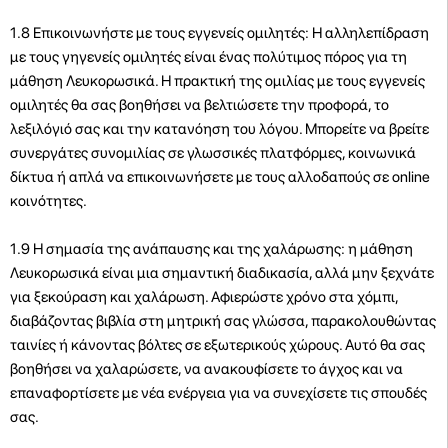
1.8 Επικοινωνήστε με τους εγγενείς ομιλητές: Η αλληλεπίδραση
με τους γηγενείς ομιλητές είναι ένας πολύτιμος πόρος για τη
μάθηση Λευκορωσικά. Η πρακτική της ομιλίας με τους εγγενείς
ομιλητές θα σας βοηθήσει να βελτιώσετε την προφορά, το
λεξιλόγιό σας και την κατανόηση του λόγου. Μπορείτε να βρείτε
συνεργάτες συνομιλίας σε γλωσσικές πλατφόρμες, κοινωνικά
δίκτυα ή απλά να επικοινωνήσετε με τους αλλοδαπούς σε online
κοινότητες.
1.9 Η σημασία της ανάπαυσης και της χαλάρωσης: η μάθηση
Λευκορωσικά είναι μια σημαντική διαδικασία, αλλά μην ξεχνάτε
για ξεκούραση και χαλάρωση. Αφιερώστε χρόνο στα χόμπι,
διαβάζοντας βιβλία στη μητρική σας γλώσσα, παρακολουθώντας
ταινίες ή κάνοντας βόλτες σε εξωτερικούς χώρους. Αυτό θα σας
βοηθήσει να χαλαρώσετε, να ανακουφίσετε το άγχος και να
επαναφορτίσετε με νέα ενέργεια για να συνεχίσετε τις σπουδές
σας.