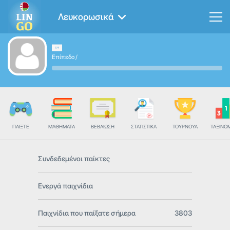
Λευκορωσικά
Επίπεδο
/
ΠΑΊΞΤΕ
ΜΑΘΉΜΑΤΑ
ΒΕΒΑΊΩΣΗ
ΣΤΑΤΙΣΤΙΚΆ
ΤΟΥΡΝΟΥΆ
ΤΑΞΙΝΌ
Συνδεδεμένοι παίκτες
Ενεργά παιχνίδια
Παιχνίδια που παίξατε σήμερα
3803