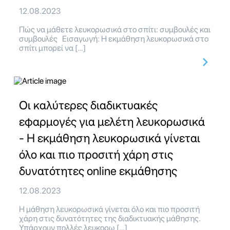
12.08.2023
Πώς να μάθετε λευκορωσικά στο σπίτι: συμβουλές και
συμβουλές Εισαγωγή: Η εκμάθηση λευκορωσικά στο
σπίτι μπορεί να […]
Οι καλύτερες διαδικτυακές
εφαρμογές για μελέτη λευκορωσικά
- Η εκμάθηση λευκορωσικά γίνεται
όλο και πιο προσιτή χάρη στις
δυνατότητες online εκμάθησης
12.08.2023
Η μάθηση λευκορωσικά γίνεται όλο και πιο προσιτή
χάρη στις δυνατότητες της διαδικτυακής μάθησης.
Υπάρχουν πολλές λευκορω […]