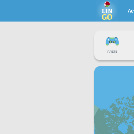
Λε
ΠΑΊΞΤΕ