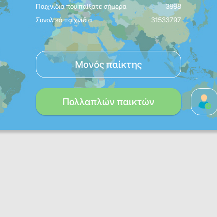
Παιχνίδια που παίξατε σήμερα
3998
Συνολικά παιχνίδια
31533797
Μονός παίκτης
Πολλαπλών παικτών