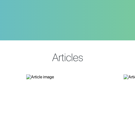
Articles