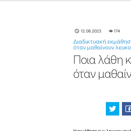
12.08.2023
174
Διαδικτυακή εκμάθησ
όταν μαθαίνουν λευκ
Ποια λάθη 
όταν μαθαί
Η εκμάθηση των λευκορωσικά 