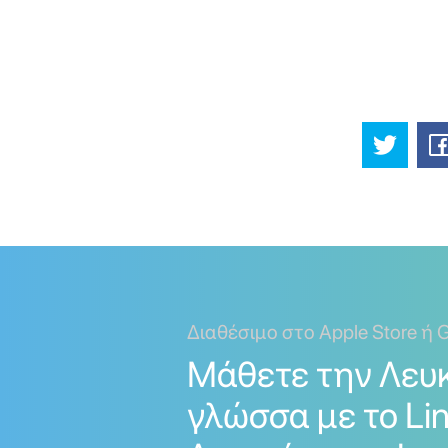
Διαθέσιμο στο Apple Store ή G
Μάθετε την Λευ
γλώσσα με το Lin