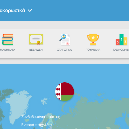
υκορωσικά
ΜΑΘΉΜΑΤΑ
ΒΕΒΑΊΩΣΗ
ΣΤΑΤΙΣΤΙΚΆ
ΤΟΥΡΝΟΥΆ
ΤΑΞΙΝΌΜΗΣ
Συνδεδεμένοι παίκτες
Ενεργά παιχνίδια