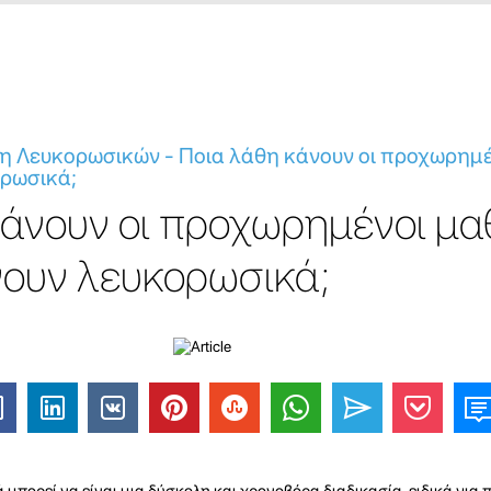
η Λευκορωσικών - Ποια λάθη κάνουν οι προχωρημ
ορωσικά;
κάνουν οι προχωρημένοι μα
νουν λευκορωσικά;
μπορεί να είναι μια δύσκολη και χρονοβόρα διαδικασία, ειδικά γι