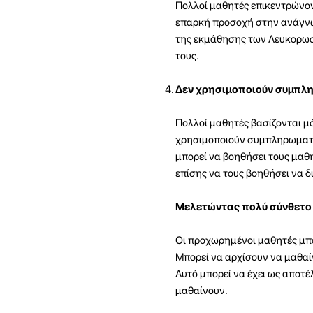
Πολλοί μαθητές επικεντρώνον
επαρκή προσοχή στην ανάγνωσ
της εκμάθησης των Λευκορωσι
τους.
Δεν χρησιμοποιούν συμπλη
Πολλοί μαθητές βασίζονται μό
χρησιμοποιούν συμπληρωματικ
μπορεί να βοηθήσει τους μαθη
επίσης να τους βοηθήσει να δ
Μελετώντας πολύ σύνθετο 
Οι προχωρημένοι μαθητές μπο
Μπορεί να αρχίσουν να μαθαίν
Αυτό μπορεί να έχει ως αποτέ
μαθαίνουν.