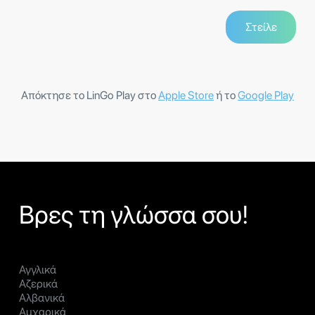
Απόκτησε το LinGo Play στο
Apple Store
ή το
Google Play
Βρες τη γλώσσα σου!
Αγγλικά
Αζερικά
Αλβανικά
Αμχαρικά