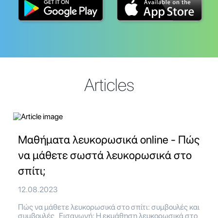
Articles
Μαθήματα λευκορωσικά online - Πώς
να μάθετε σωστά λευκορωσικά στο
σπίτι;
12.08.2023
Πώς να μάθετε λευκορωσικά στο σπίτι: συμβουλές και
συμβουλές Εισαγωγή: Η εκμάθηση λευκορωσικά στο