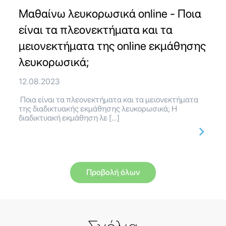
Μαθαίνω λευκορωσικά online - Ποια
είναι τα πλεονεκτήματα και τα
μειονεκτήματα της online εκμάθησης
λευκορωσικά;
12.08.2023
Ποια είναι τα πλεονεκτήματα και τα μειονεκτήματα
της διαδικτυακής εκμάθησης λευκορωσικά; Η
διαδικτυακή εκμάθηση λε […]
Προβολή όλων