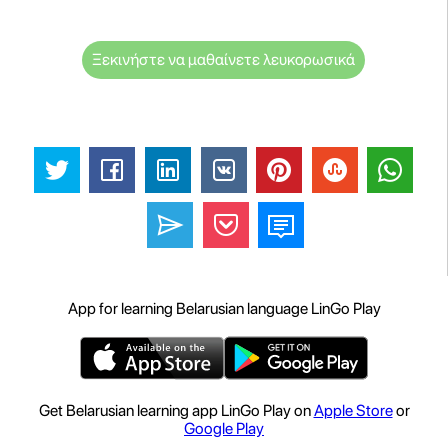
Ξεκινήστε να μαθαίνετε λευκορωσικά
App for learning Belarusian language LinGo Play
Get Belarusian learning app LinGo Play on
Apple Store
or
Google Play