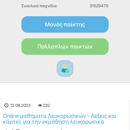
Συνολικά παιχνίδια
31529470
Μονός παίκτης
Πολλαπλών παικτών
12.08.2023
232
Online μαθήματα Λευκορωσικών - Λέξεις και
κάρτες για την εκμάθηση λευκορωσικά