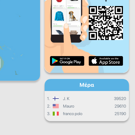
Πα
Σα
Κυ
Ημερήσια πρόοδος
Μηνιαία πρόοδος
Βεβαίωση
Συνολική πρόοδος
Μέρα
1.
J. K
39520
2.
Mauro
29610
3.
franco polo
25190