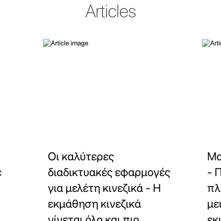
Articles
Οι καλύτερες
Μα
ε
διαδικτυακές εφαρμογές
- 
για μελέτη κινεζικά - Η
πλ
εκμάθηση κινεζικά
με
γίνεται όλο και πιο
εκ