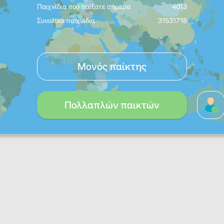
Παιχνίδια που παίξατε σήμερα
4013
Συνολικά παιχνίδια
31531718
Μονός παίκτης
Πολλαπλών παικτών