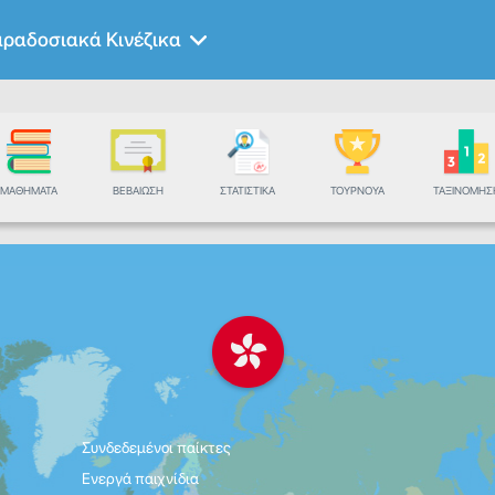
ραδοσιακά Κινέζικα
ΜΑΘΉΜΑΤΑ
ΒΕΒΑΊΩΣΗ
ΣΤΑΤΙΣΤΙΚΆ
ΤΟΥΡΝΟΥΆ
ΤΑΞΙΝΌΜΗΣ
Συνδεδεμένοι παίκτες
Ενεργά παιχνίδια