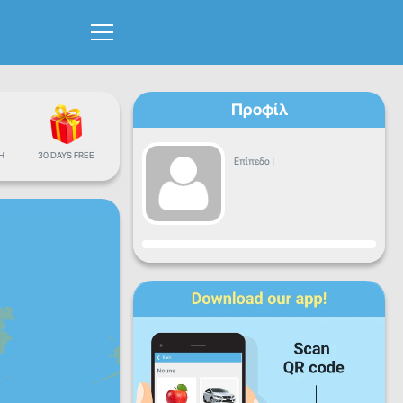
Προφίλ
Η
30 DAYS FREE
Επίπεδο
|
Πρόοδος
Δε
Τρ
Τε
Πε