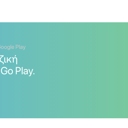
oogle Play
ζική
Go Play.