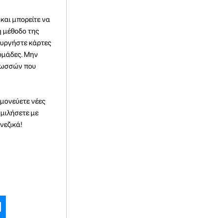
και μπορείτε να
η μέθοδο της
ουργήστε κάρτες
 ομάδες. Μην
γλωσσών που
ημονεύετε νέες
 μιλήσετε με
νεζικά!