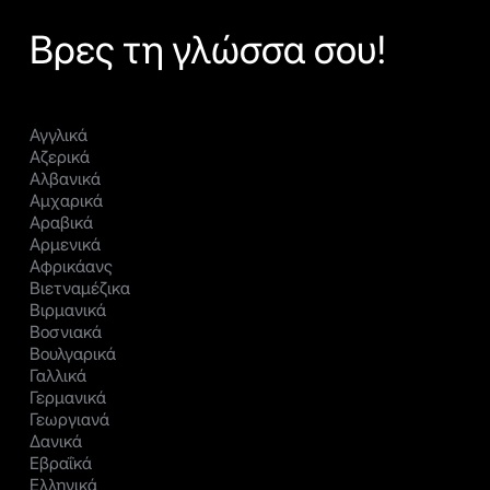
Βρες τη γλώσσα σου!
Αγγλικά
Αζερικά
Αλβανικά
Αμχαρικά
Αραβικά
Αρμενικά
Αφρικάανς
Βιετναμέζικα
Βιρμανικά
Βοσνιακά
Βουλγαρικά
Γαλλικά
Γερμανικά
Γεωργιανά
Δανικά
Εβραΐκά
Ελληνικά