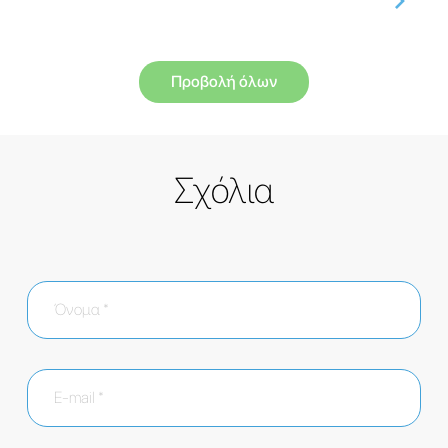
Προβολή όλων
Σχόλια