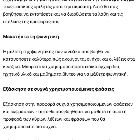
τους φυσικούς ομιλητές μετά την ακρόαση. Αυτό θα σας
βοηθήσει να εντοπίσετε και να διορθώσετε τα λάθη και τις
ατέλειες της προφοράς σας.
Μελετήστε τη φωνητική
Η μελέτη της φωνητικής των κινεζικά σας βοηθά να
κατανοήσετε καλύτερα πώς ακούγονται οι ήχοι και οι λέξεις στα
κινεζικά. Μπορείτε να χρησιμοποιήσετε ειδικά εγχειρίδια,
ηχητικό υλικό και μαθήματα βίντεο για να μάθετε φωνητική.
Εξάσκηση σε συχνά χρησιμοποιούμενες φράσεις
Εξάσκηση στην προφορά συχνά χρησιμοποιούμενων φράσεων
και εκφράσεων - αυτό θα σας βοηθήσει να μάθετε τη σωστή
προφορά των κύριων λέξεων και φράσεων που θα
χρησιμοποιείτε πιο συχνά.