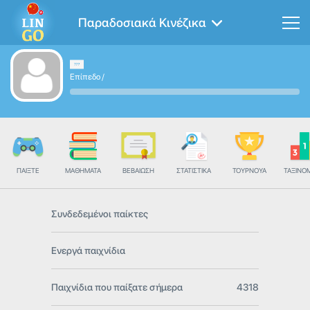
Παραδοσιακά Κινέζικα
Επίπεδο
/
ΠΑΊΞΤΕ
ΜΑΘΉΜΑΤΑ
ΒΕΒΑΊΩΣΗ
ΣΤΑΤΙΣΤΙΚΆ
ΤΟΥΡΝΟΥΆ
ΤΑΞΙΝΌ
Συνδεδεμένοι παίκτες
Ενεργά παιχνίδια
Παιχνίδια που παίξατε σήμερα
4318