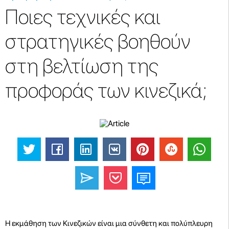
Ποιες τεχνικές και
στρατηγικές βοηθούν
στη βελτίωση της
προφοράς των κινεζικά;
Η εκμάθηση των Κινεζικών είναι μια σύνθετη και πολύπλευρη