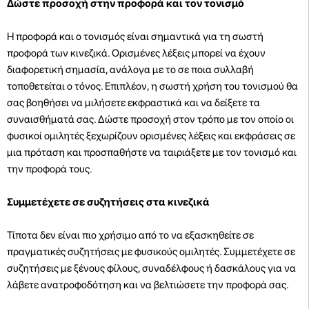
Δώστε προσοχή στην προφορά και τον τονισμό
Η προφορά και ο τονισμός είναι σημαντικά για τη σωστή
προφορά των κινεζικά. Ορισμένες λέξεις μπορεί να έχουν
διαφορετική σημασία, ανάλογα με το σε ποια συλλαβή
τοποθετείται ο τόνος. Επιπλέον, η σωστή χρήση του τονισμού θα
σας βοηθήσει να μιλήσετε εκφραστικά και να δείξετε τα
συναισθήματά σας. Δώστε προσοχή στον τρόπο με τον οποίο οι
φυσικοί ομιλητές ξεχωρίζουν ορισμένες λέξεις και εκφράσεις σε
μια πρόταση και προσπαθήστε να ταιριάξετε με τον τονισμό και
την προφορά τους.
Συμμετέχετε σε συζητήσεις στα κινεζικά
Τίποτα δεν είναι πιο χρήσιμο από το να εξασκηθείτε σε
πραγματικές συζητήσεις με φυσικούς ομιλητές. Συμμετέχετε σε
συζητήσεις με ξένους φίλους, συναδέλφους ή δασκάλους για να
λάβετε ανατροφοδότηση και να βελτιώσετε την προφορά σας.