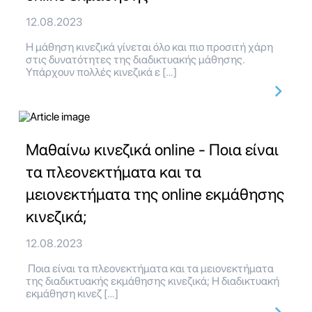
12.08.2023
Η μάθηση κινεζικά γίνεται όλο και πιο προσιτή χάρη
στις δυνατότητες της διαδικτυακής μάθησης.
Υπάρχουν πολλές κινεζικά ε […]
Μαθαίνω κινεζικά online - Ποια είναι
τα πλεονεκτήματα και τα
μειονεκτήματα της online εκμάθησης
κινεζικά;
12.08.2023
Ποια είναι τα πλεονεκτήματα και τα μειονεκτήματα
της διαδικτυακής εκμάθησης κινεζικά; Η διαδικτυακή
εκμάθηση κινεζ […]