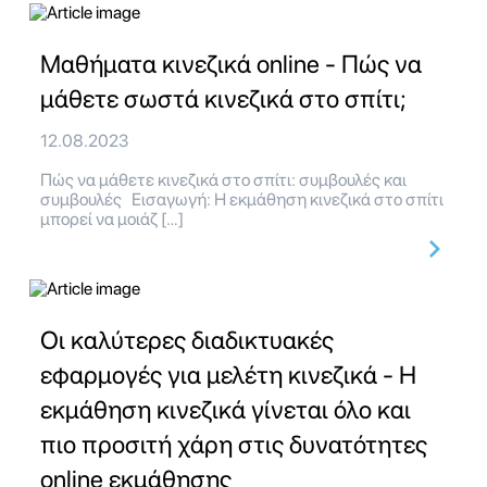
Μαθήματα κινεζικά online - Πώς να
μάθετε σωστά κινεζικά στο σπίτι;
12.08.2023
Πώς να μάθετε κινεζικά στο σπίτι: συμβουλές και
συμβουλές Εισαγωγή: Η εκμάθηση κινεζικά στο σπίτι
μπορεί να μοιάζ […]
Οι καλύτερες διαδικτυακές
εφαρμογές για μελέτη κινεζικά - Η
εκμάθηση κινεζικά γίνεται όλο και
πιο προσιτή χάρη στις δυνατότητες
online εκμάθησης