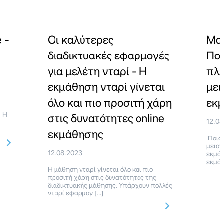
 -
Οι καλύτερες
Μα
διαδικτυακές εφαρμογές
Πο
για μελέτη νταρί - Η
πλ
εκμάθηση νταρί γίνεται
με
όλο και πιο προσιτή χάρη
εκ
: Η
στις δυνατότητες online
12.
εκμάθησης
Ποια
μειο
12.08.2023
εκμά
εκμά
Η μάθηση νταρί γίνεται όλο και πιο
προσιτή χάρη στις δυνατότητες της
διαδικτυακής μάθησης. Υπάρχουν πολλές
νταρί εφαρμογ […]