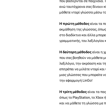
που βασίζονται σε παιχνίδια.
ενώ ταυτόχρονα σας δίνουν κ
μάθετε νταρί γλώσσα μέσω το
Η πρώτη μέθοδος
είναι τα 
εκμάθηση της γλώσσας, όπως σ
στο διαδίκτυο και άλλα μπορε
γραμματικής, του λεξιλογίου
Η δεύτερη μέθοδος
είναι η 
που σας βοηθούν να μάθετε μ
λεξιλόγιο, την ακρόαση και 
επιτρέπει να μιλάτε νταρί κα
μιας γλώσσας που μπορείτε ν
την εφαρμογή LinGo!
Η τρίτη μέθοδος
είναι τα πα
όπως το PlayStation, το Xbox 
και να μάθετε τη γλώσσα με π