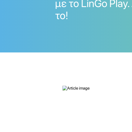
με το LinGo Play
το!