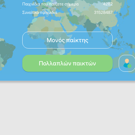
Παιχνίδια που παίξατε σήμερα
4282
Συνολικά παιχνίδια
31528487
Μονός παίκτης
Πολλαπλών παικτών