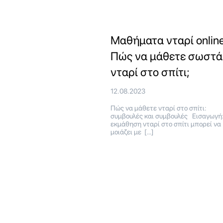
Μαθήματα νταρί online
Πώς να μάθετε σωστά
νταρί στο σπίτι;
12.08.2023
Πώς να μάθετε νταρί στο σπίτι:
συμβουλές και συμβουλές Εισαγωγή
εκμάθηση νταρί στο σπίτι μπορεί να
μοιάζει με […]