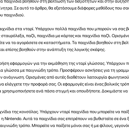
 Τα παιχνίδια βοηθούν στη βελτίωση των δεξιοτήτων και στην αύξηση
ίνητρα. Σε αυτό το άρθρο, θα εξετάσουμε διάφορες μεθόδους που σα
υ παιχνιδιού.
παιχνίδια στα νταρί. Υπάρχουν πολλά παιχνίδια που μπορούν να σας
ταυρόλεξα, παζλ, παιχνίδια με κάρτες και παιχνίδια παζλ. Ορισμένα
ίτε να τα αγοράσετε σε καταστήματα. Τα παιχνίδια βοηθούν στη βελ
 και επίσης βοηθούν στην ανάπτυξη της λογικής σκέψης.
χρήση εφαρμογών για την εκμάθηση της νταρί γλώσσας. Υπάρχουν 
ια γλώσσα με παιγνιώδη τρόπο. Προσφέρουν ασκήσεις για τη γραμμα
την ανάγνωση. Ορισμένες από αυτές διαθέτουν λειτουργία φωνητικού
ι να ελέγχετε την προφορά σας. Οι εφαρμογές είναι ένας βολικός τρ
α χρησιμοποιήσετε ανά πάσα στιγμή και οπουδήποτε. Δοκιμάστε να
ιχνίδια της κονσόλας. Υπάρχουν νταρί παιχνίδια που μπορείτε να παί
ή η Nintendo. Αυτά τα παιχνίδια σας επιτρέπουν να βυθιστείτε σε ένα
αιγνιώδη τρόπο. Μπορείτε να παίξετε μόνοι σας ή με φίλους, γεγονός