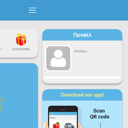
Προφίλ
Η
30 DAYS FREE
Επίπεδο
|
Πρόοδος
Δε
Τρ
Τε
Πε