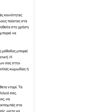
ές κοινότητες
λους παίκτες στα
κηθείτε στη χρήση
 μπορεί να
η μέθοδος μπορεί
τική. Η
των σας στην
 απλές κωμωδίες ή
θετε νταρί. Τα
λόγιό σας.
ας, να
 εκπομπές στα
σάς, ώστε να