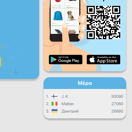
Πα
Σα
Κυ
Ημερήσια πρόοδος
Μηνιαία πρόοδος
Βεβαίωση
Συνολική πρόοδος
Μέρα
1.
J. K
50090
2.
Matteo
27060
3.
Дмитрий
26880