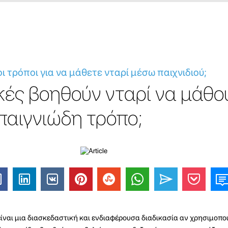
οι τρόποι για να μάθετε νταρί μέσω παιχνιδιού;
κές βοηθούν νταρί να μάθο
παιγνιώδη τρόπο;
ίναι μια διασκεδαστική και ενδιαφέρουσα διαδικασία αν χρησιμοποι