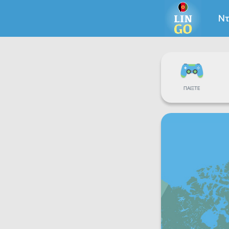
Ντ
ΠΑΊΞΤΕ