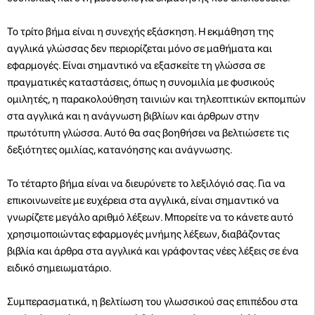
Το τρίτο βήμα είναι η συνεχής εξάσκηση. Η εκμάθηση της
αγγλικά γλώσσας δεν περιορίζεται μόνο σε μαθήματα και
εφαρμογές. Είναι σημαντικό να εξασκείτε τη γλώσσα σε
πραγματικές καταστάσεις, όπως η συνομιλία με φυσικούς
ομιλητές, η παρακολούθηση ταινιών και τηλεοπτικών εκπομπών
στα αγγλικά και η ανάγνωση βιβλίων και άρθρων στην
πρωτότυπη γλώσσα. Αυτό θα σας βοηθήσει να βελτιώσετε τις
δεξιότητες ομιλίας, κατανόησης και ανάγνωσης.
Το τέταρτο βήμα είναι να διευρύνετε το λεξιλόγιό σας. Για να
επικοινωνείτε με ευχέρεια στα αγγλικά, είναι σημαντικό να
γνωρίζετε μεγάλο αριθμό λέξεων. Μπορείτε να το κάνετε αυτό
χρησιμοποιώντας εφαρμογές μνήμης λέξεων, διαβάζοντας
βιβλία και άρθρα στα αγγλικά και γράφοντας νέες λέξεις σε ένα
ειδικό σημειωματάριο.
Συμπερασματικά, η βελτίωση του γλωσσικού σας επιπέδου στα