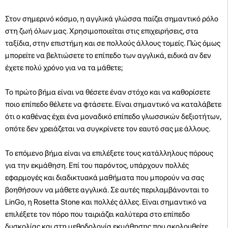
Στον σημερινό κόσμο, η αγγλικά γλώσσα παίζει σημαντικό ρόλο
στη ζωή όλων μας. Χρησιμοποιείται στις επιχειρήσεις, στα
ταξίδια, στην επιστήμη και σε πολλούς άλλους τομείς. Πώς όμως
μπορείτε να βελτιώσετε το επίπεδο των αγγλικά, ειδικά αν δεν
έχετε πολύ χρόνο για να τα μάθετε;
Το πρώτο βήμα είναι να θέσετε έναν στόχο και να καθορίσετε
ποιο επίπεδο θέλετε να φτάσετε. Είναι σημαντικό να καταλάβετε
ότι ο καθένας έχει ένα μοναδικό επίπεδο γλωσσικών δεξιοτήτων,
οπότε δεν χρειάζεται να συγκρίνετε τον εαυτό σας με άλλους.
Το επόμενο βήμα είναι να επιλέξετε τους κατάλληλους πόρους
για την εκμάθηση. Επί του παρόντος, υπάρχουν πολλές
εφαρμογές και διαδικτυακά μαθήματα που μπορούν να σας
βοηθήσουν να μάθετε αγγλικά. Σε αυτές περιλαμβάνονται το
LinGo, η Rosetta Stone και πολλές άλλες. Είναι σημαντικό να
επιλέξετε τον πόρο που ταιριάζει καλύτερα στο επίπεδο
δυσκολίας και στη μεθοδολογία εκμάθησης που ακολουθείτε.