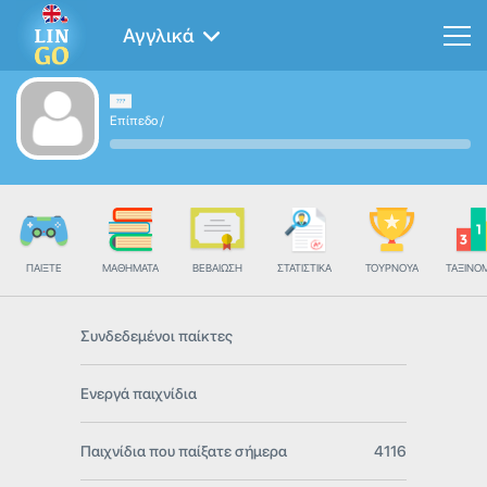
Αγγλικά
Επίπεδο
/
ΠΑΊΞΤΕ
ΜΑΘΉΜΑΤΑ
ΒΕΒΑΊΩΣΗ
ΣΤΑΤΙΣΤΙΚΆ
ΤΟΥΡΝΟΥΆ
ΤΑΞΙΝΌ
Συνδεδεμένοι παίκτες
Ενεργά παιχνίδια
Παιχνίδια που παίξατε σήμερα
4116