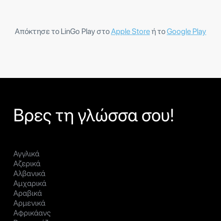
Απόκτησε το LinGo Play στο
Apple Store
ή το
Google Play
Βρες τη γλώσσα σου!
Αγγλικά
Αζερικά
Αλβανικά
Αμχαρικά
Αραβικά
Αρμενικά
Αφρικάανς