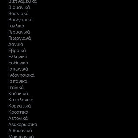
Βιετναμέζικα
Βιρμανικά
Βοσνιακά
Βουλγαρικά
Γαλλικά
Γερμανικά
Γεωργιανά
Δανικά
Εβραΐκά
Ελληνικά
Εσθονικά
Ιαπωνικά
Ινδονησιακά
Ισπανικά
Ιταλικά
Καζακικά
Καταλανικά
Κορεατικά
Κροατικά
Λετονικά
Λευκορωσικά
Λιθουανικά
Μακεδονικά