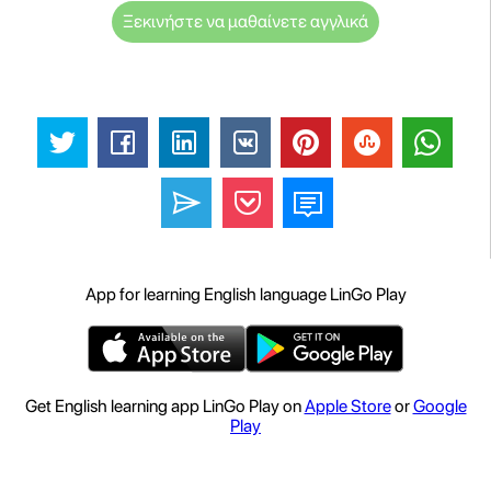
Ξεκινήστε να μαθαίνετε αγγλικά
App for learning English language LinGo Play
Get English learning app LinGo Play on
Apple Store
or
Google
Play