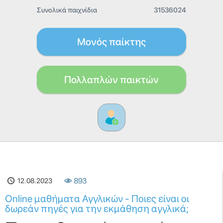
Συνολικά παιχνίδια
31536024
Μονός παίκτης
Πολλαπλών παικτών
12.08.2023
893
Online μαθήματα Αγγλικών - Ποιες είναι οι
δωρεάν πηγές για την εκμάθηση αγγλικά;