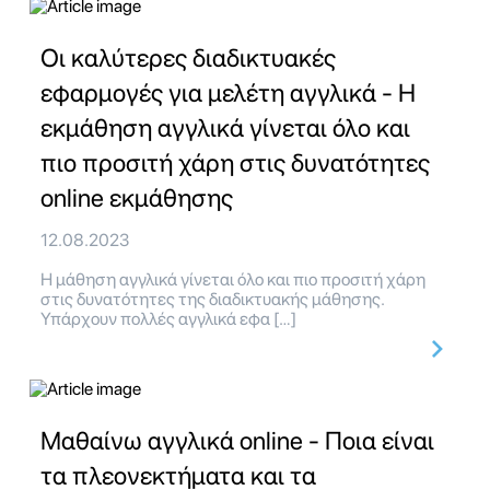
Οι καλύτερες διαδικτυακές
εφαρμογές για μελέτη αγγλικά - Η
εκμάθηση αγγλικά γίνεται όλο και
πιο προσιτή χάρη στις δυνατότητες
online εκμάθησης
12.08.2023
Η μάθηση αγγλικά γίνεται όλο και πιο προσιτή χάρη
στις δυνατότητες της διαδικτυακής μάθησης.
Υπάρχουν πολλές αγγλικά εφα […]
Μαθαίνω αγγλικά online - Ποια είναι
τα πλεονεκτήματα και τα