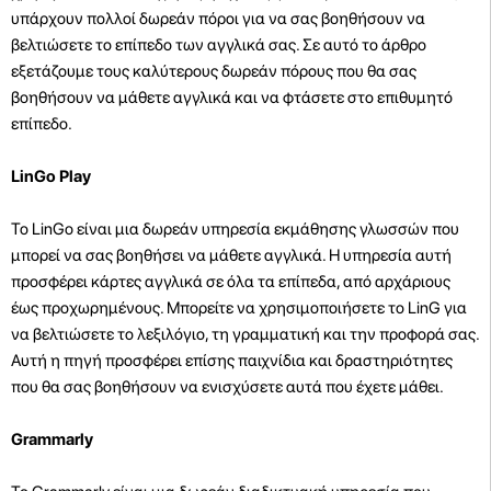
υπάρχουν πολλοί δωρεάν πόροι για να σας βοηθήσουν να
βελτιώσετε το επίπεδο των αγγλικά σας. Σε αυτό το άρθρο
εξετάζουμε τους καλύτερους δωρεάν πόρους που θα σας
βοηθήσουν να μάθετε αγγλικά και να φτάσετε στο επιθυμητό
επίπεδο.
LinGo Play
Το LinGo είναι μια δωρεάν υπηρεσία εκμάθησης γλωσσών που
μπορεί να σας βοηθήσει να μάθετε αγγλικά. Η υπηρεσία αυτή
προσφέρει κάρτες αγγλικά σε όλα τα επίπεδα, από αρχάριους
έως προχωρημένους. Μπορείτε να χρησιμοποιήσετε το LinG για
να βελτιώσετε το λεξιλόγιο, τη γραμματική και την προφορά σας.
Αυτή η πηγή προσφέρει επίσης παιχνίδια και δραστηριότητες
που θα σας βοηθήσουν να ενισχύσετε αυτά που έχετε μάθει.
Grammarly