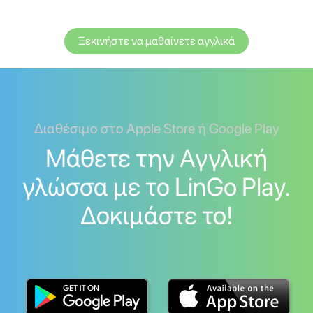
Ξεκινήστε να μαθαίνετε αγγλικά
Διαθέσιμο στο Apple Store ή Google Play
Μάθετε την Αγγλική
γλώσσα με το LinGo Play.
Δοκιμάστε το!