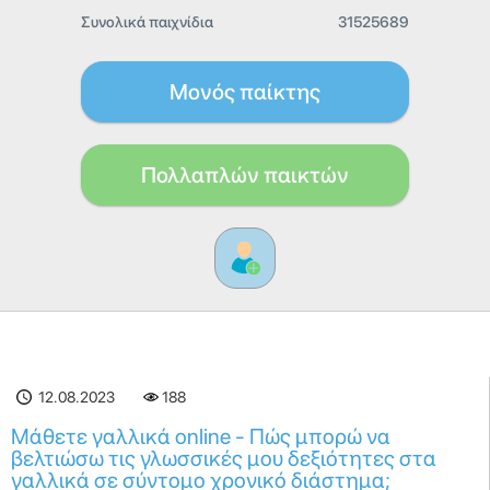
Συνολικά παιχνίδια
31525689
Μονός παίκτης
Πολλαπλών παικτών
12.08.2023
188
Μάθετε γαλλικά online - Πώς μπορώ να
βελτιώσω τις γλωσσικές μου δεξιότητες στα
γαλλικά σε σύντομο χρονικό διάστημα;