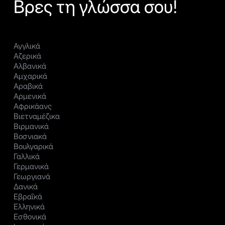
Βρες τη γλώσσα σου!
Αγγλικά
Αζερικά
Αλβανικά
Αμχαρικά
Αραβικά
Αρμενικά
Αφρικάανς
Βιετναμέζικα
Βιρμανικά
Βοσνιακά
Βουλγαρικά
Γαλλικά
Γερμανικά
Γεωργιανά
Δανικά
Εβραΐκά
Ελληνικά
Εσθονικά