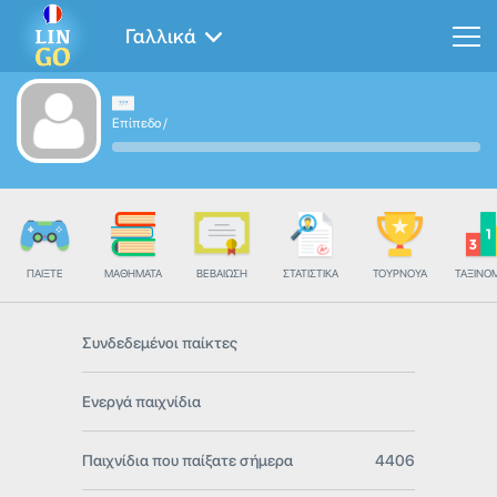
Γαλλικά
Επίπεδο
/
ΠΑΊΞΤΕ
ΜΑΘΉΜΑΤΑ
ΒΕΒΑΊΩΣΗ
ΣΤΑΤΙΣΤΙΚΆ
ΤΟΥΡΝΟΥΆ
ΤΑΞΙΝΌ
Συνδεδεμένοι παίκτες
Ενεργά παιχνίδια
Παιχνίδια που παίξατε σήμερα
4406