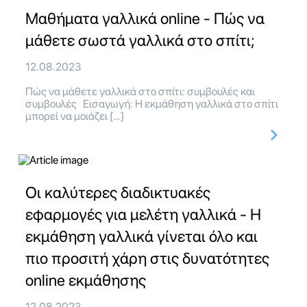
Μαθήματα γαλλικά online - Πώς να
μάθετε σωστά γαλλικά στο σπίτι;
12.08.2023
Πώς να μάθετε γαλλικά στο σπίτι: συμβουλές και
συμβουλές Εισαγωγή: Η εκμάθηση γαλλικά στο σπίτι
μπορεί να μοιάζει […]
Οι καλύτερες διαδικτυακές
εφαρμογές για μελέτη γαλλικά - Η
εκμάθηση γαλλικά γίνεται όλο και
πιο προσιτή χάρη στις δυνατότητες
online εκμάθησης
12.08.2023