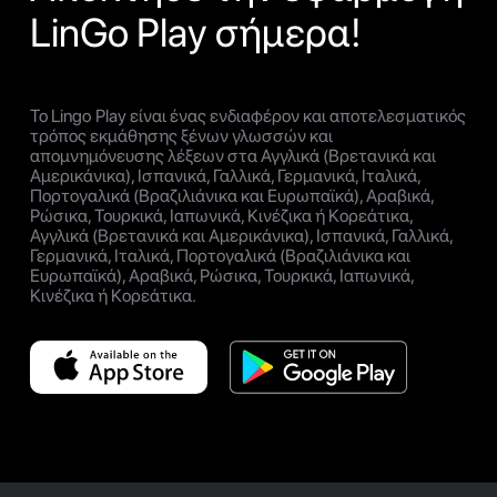
LinGo Play σήμερα!
Το Lingo Play είναι ένας ενδιαφέρον και αποτελεσματικός
τρόπος εκμάθησης ξένων γλωσσών και
απομνημόνευσης λέξεων στα Αγγλικά (Βρετανικά και
Αμερικάνικα), Ισπανικά, Γαλλικά, Γερμανικά, Ιταλικά,
Πορτογαλικά (Βραζιλιάνικα και Ευρωπαϊκά), Αραβικά,
Ρώσικα, Τουρκικά, Ιαπωνικά, Κινέζικα ή Κορεάτικα,
Αγγλικά (Βρετανικά και Αμερικάνικα), Ισπανικά, Γαλλικά,
Γερμανικά, Ιταλικά, Πορτογαλικά (Βραζιλιάνικα και
Ευρωπαϊκά), Αραβικά, Ρώσικα, Τουρκικά, Ιαπωνικά,
Κινέζικα ή Κορεάτικα.