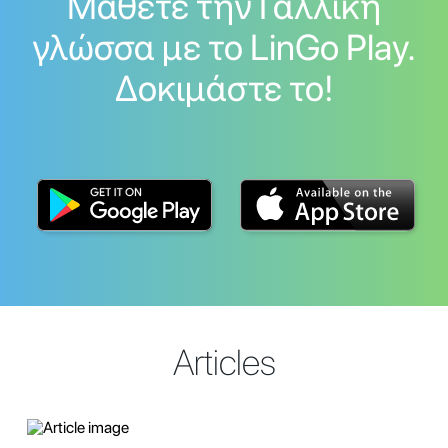
Μάθετε την Γαλλική
γλώσσα με το LinGo Play.
Δοκιμάστε το!
Articles