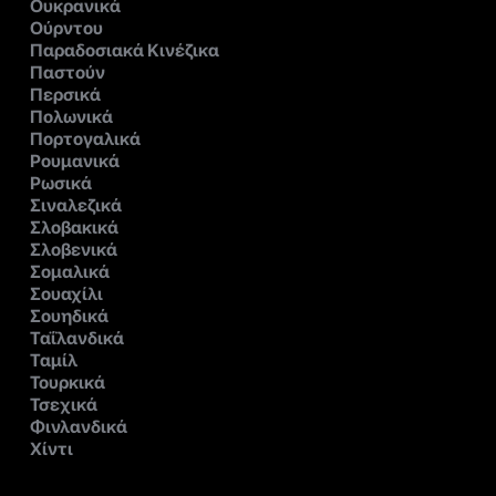
Ουκρανικά
Ούρντου
Παραδοσιακά Κινέζικα
Παστούν
Περσικά
Πολωνικά
Πορτογαλικά
Ρουμανικά
Ρωσικά
Σιναλεζικά
Σλοβακικά
Σλοβενικά
Σομαλικά
Σουαχίλι
Σουηδικά
Ταΐλανδικά
Ταμίλ
Τουρκικά
Τσεχικά
Φινλανδικά
Χίντι