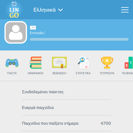
Ελληνικά
Επίπεδο
/
ΠΑΊΞΤΕ
ΜΑΘΉΜΑΤΑ
ΒΕΒΑΊΩΣΗ
ΣΤΑΤΙΣΤΙΚΆ
ΤΟΥΡΝΟΥΆ
ΤΑΞΙΝΌ
Συνδεδεμένοι παίκτες
Ενεργά παιχνίδια
Παιχνίδια που παίξατε σήμερα
4700