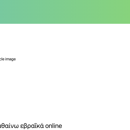
θαίνω εβραΐκά online