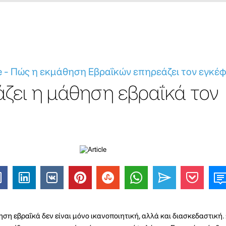
e - Πώς η εκμάθηση Εβραΐκών επηρεάζει τον εγκέφ
ζει η μάθηση εβραΐκά τον
θηση εβραΐκά δεν είναι μόνο ικανοποιητική, αλλά και διασκεδαστική.