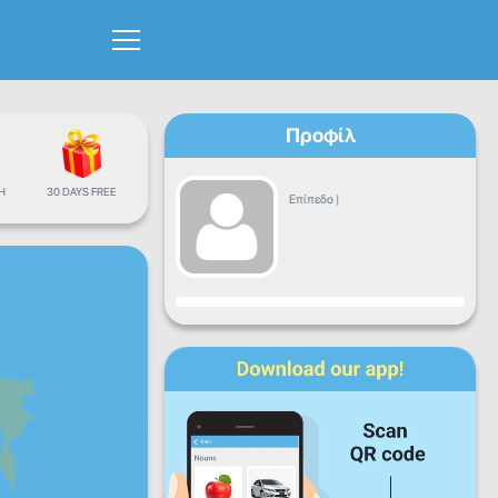
Προφίλ
Η
30 DAYS FREE
Επίπεδο
|
Πρόοδος
Δε
Τρ
Τε
Πε