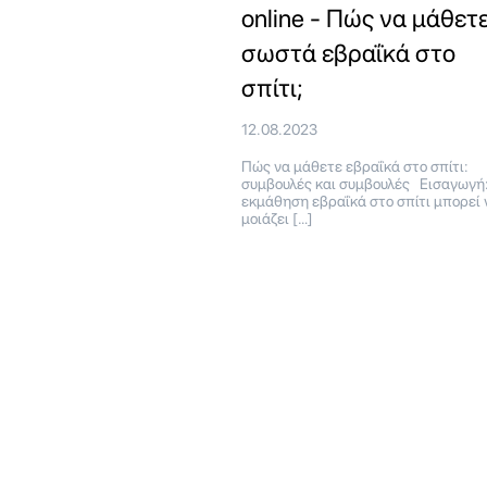
online - Πώς να μάθετ
σωστά εβραΐκά στο
σπίτι;
12.08.2023
Πώς να μάθετε εβραΐκά στο σπίτι:
συμβουλές και συμβουλές Εισαγωγή
εκμάθηση εβραΐκά στο σπίτι μπορεί 
μοιάζει […]