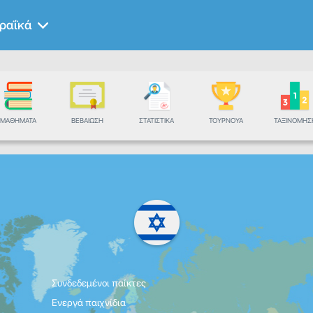
ραΐκά
ΜΑΘΉΜΑΤΑ
ΒΕΒΑΊΩΣΗ
ΣΤΑΤΙΣΤΙΚΆ
ΤΟΥΡΝΟΥΆ
ΤΑΞΙΝΌΜΗΣ
Συνδεδεμένοι παίκτες
Ενεργά παιχνίδια