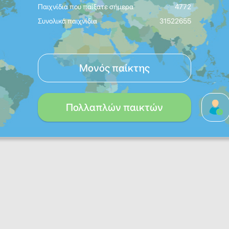
Παιχνίδια που παίξατε σήμερα
4772
Συνολικά παιχνίδια
31522655
Μονός παίκτης
Πολλαπλών παικτών