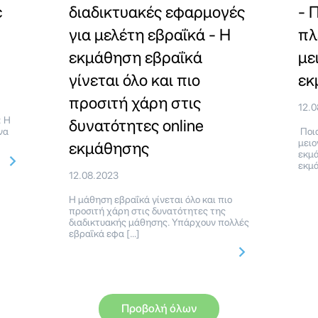
ε
διαδικτυακές εφαρμογές
- 
για μελέτη εβραΐκά - Η
πλ
εκμάθηση εβραΐκά
με
γίνεται όλο και πιο
εκ
προσιτή χάρη στις
12.
: Η
δυνατότητες online
να
Ποια
μειο
εκμάθησης
εκμά
εκμά
12.08.2023
Η μάθηση εβραΐκά γίνεται όλο και πιο
προσιτή χάρη στις δυνατότητες της
διαδικτυακής μάθησης. Υπάρχουν πολλές
εβραΐκά εφα […]
Προβολή όλων