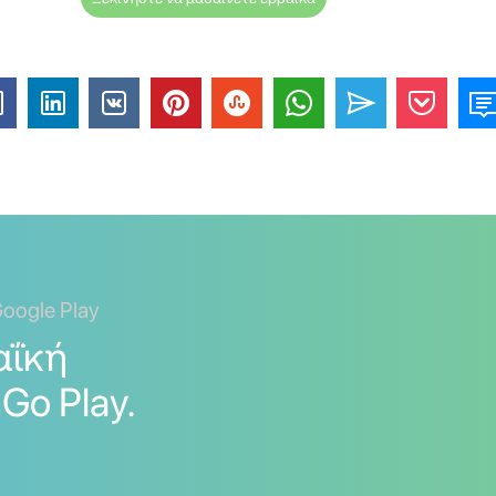
oogle Play
αΐκή
Go Play.