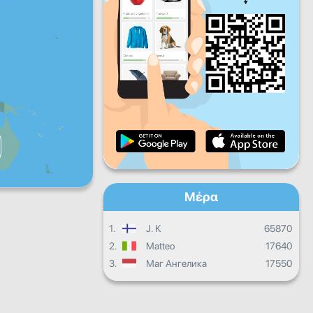
Πα
Σα
Κυ
Ημερήσια πρόοδος
Μηνιαία πρόοδος
Βεβαίωση
Συνολική πρόοδος
Μέρα
1.
J. K
65870
2.
Matteo
17640
3.
Маг Ангелика
17550