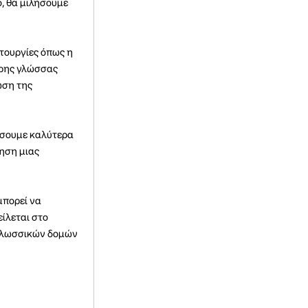
ο, θα μιλήσουμε
τουργίες όπως η
ερης γλώσσας
ωση της
ήσουμε καλύτερα
θηση μιας
μπορεί να
είλεται στο
 γλωσσικών δομών