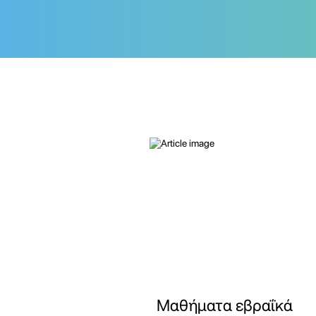
Μαθήματα εβραΐκά