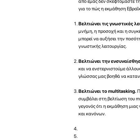
από εμάς δεν σκεφτόμαστε την
για το πώς η εκμάθηση Εβραΐκ
Βελτιώνει τις γνωστικές λε
μνήμη, η προσοχή και η συγκ
μπορεί να αυξήσει την ποσότη
γνωστικής λειτουργίας.
Βελτιώνει την ενσυναίσθη
και να ενστερνιστούμε άλλους
γλώσσας μας βοηθά να κατανο
Βελτιώνει το multitasking.
Π
συμβάλει στη βελτίωση του mu
γεγονός ότι η εκμάθηση μια
και κανόνων.