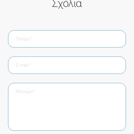
Σχόλια