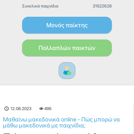
Συνολικά παιχνίδια
31522628
Μονός παίκτης
Πολλαπλών παικτών
12.08.2023
495
Μαθαίνω μακεδονικά online - Πώς μπορώ να
μάθω μακεδονικά με παιχνίδια;