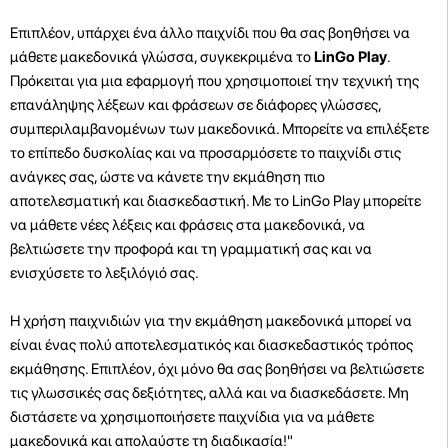
Επιπλέον, υπάρχει ένα άλλο παιχνίδι που θα σας βοηθήσει να
μάθετε μακεδονικά γλώσσα, συγκεκριμένα το
LinGo Play
.
Πρόκειται για μια εφαρμογή που χρησιμοποιεί την τεχνική της
επανάληψης λέξεων και φράσεων σε διάφορες γλώσσες,
συμπεριλαμβανομένων των μακεδονικά. Μπορείτε να επιλέξετε
το επίπεδο δυσκολίας και να προσαρμόσετε το παιχνίδι στις
ανάγκες σας, ώστε να κάνετε την εκμάθηση πιο
αποτελεσματική και διασκεδαστική. Με το LinGo Play μπορείτε
να μάθετε νέες λέξεις και φράσεις στα μακεδονικά, να
βελτιώσετε την προφορά και τη γραμματική σας και να
ενισχύσετε το λεξιλόγιό σας.
Η χρήση παιχνιδιών για την εκμάθηση μακεδονικά μπορεί να
είναι ένας πολύ αποτελεσματικός και διασκεδαστικός τρόπος
εκμάθησης. Επιπλέον, όχι μόνο θα σας βοηθήσει να βελτιώσετε
τις γλωσσικές σας δεξιότητες, αλλά και να διασκεδάσετε. Μη
διστάσετε να χρησιμοποιήσετε παιχνίδια για να μάθετε
μακεδονικά και απολαύστε τη διαδικασία!"