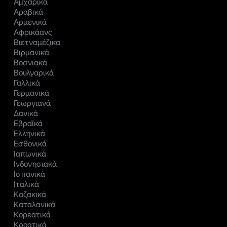
Αμχαρικά
Αραβικά
Αρμενικά
Αφρικάανς
Βιετναμέζικα
Βιρμανικά
Βοσνιακά
Βουλγαρικά
Γαλλικά
Γερμανικά
Γεωργιανά
Δανικά
Εβραΐκά
Ελληνικά
Εσθονικά
Ιαπωνικά
Ινδονησιακά
Ισπανικά
Ιταλικά
Καζακικά
Καταλανικά
Κορεατικά
Κροατικά