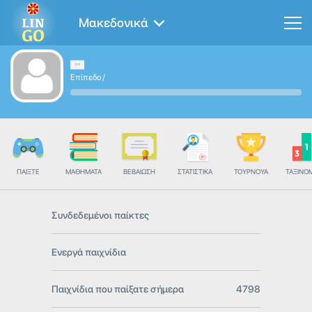
Μακεδονικά
Επίπεδο
/
ΠΑΊΞΤΕ
ΜΑΘΉΜΑΤΑ
ΒΕΒΑΊΩΣΗ
ΣΤΑΤΙΣΤΙΚΆ
ΤΟΥΡΝΟΥΆ
ΤΑΞΙΝΌ
Συνδεδεμένοι παίκτες
Ενεργά παιχνίδια
Παιχνίδια που παίξατε σήμερα
4798