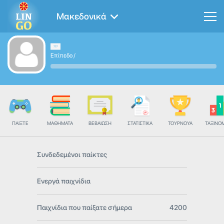
Μακεδονικά
Επίπεδο
/
ΠΑΊΞΤΕ
ΜΑΘΉΜΑΤΑ
ΒΕΒΑΊΩΣΗ
ΣΤΑΤΙΣΤΙΚΆ
ΤΟΥΡΝΟΥΆ
ΤΑΞΙΝΌ
Συνδεδεμένοι παίκτες
Ενεργά παιχνίδια
Παιχνίδια που παίξατε σήμερα
4200