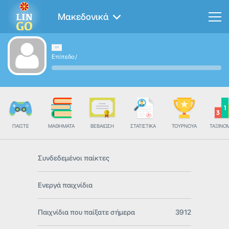
Μακεδονικά
Επίπεδο
/
ΠΑΊΞΤΕ
ΜΑΘΉΜΑΤΑ
ΒΕΒΑΊΩΣΗ
ΣΤΑΤΙΣΤΙΚΆ
ΤΟΥΡΝΟΥΆ
ΤΑΞΙΝΌ
Συνδεδεμένοι παίκτες
Ενεργά παιχνίδια
Παιχνίδια που παίξατε σήμερα
3912