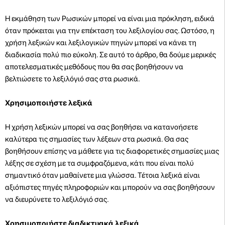
Η εκμάθηση των Ρωσικών μπορεί να είναι μια πρόκληση, ειδικά
όταν πρόκειται για την επέκταση του λεξιλογίου σας. Ωστόσο, η
χρήση λεξικών και λεξιλογικών πηγών μπορεί να κάνει τη
διαδικασία πολύ πιο εύκολη. Σε αυτό το άρθρο, θα δούμε μερικές
αποτελεσματικές μεθόδους που θα σας βοηθήσουν να
βελτιώσετε το λεξιλόγιό σας στα ρωσικά.
Χρησιμοποιήστε λεξικά
Η χρήση λεξικών μπορεί να σας βοηθήσει να κατανοήσετε
καλύτερα τις σημασίες των λέξεων στα ρωσικά. Θα σας
βοηθήσουν επίσης να μάθετε για τις διαφορετικές σημασίες μιας
λέξης σε σχέση με τα συμφραζόμενα, κάτι που είναι πολύ
σημαντικό όταν μαθαίνετε μια γλώσσα. Τέτοια λεξικά είναι
αξιόπιστες πηγές πληροφοριών και μπορούν να σας βοηθήσουν
να διευρύνετε το λεξιλόγιό σας.
Χρησιμοποιήστε διαδικτυακά λεξικά