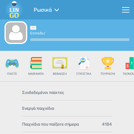
Ρωσικά
Επίπεδο
/
ΠΑΊΞΤΕ
ΜΑΘΉΜΑΤΑ
ΒΕΒΑΊΩΣΗ
ΣΤΑΤΙΣΤΙΚΆ
ΤΟΥΡΝΟΥΆ
ΤΑΞΙΝΌ
Συνδεδεμένοι παίκτες
Ενεργά παιχνίδια
Παιχνίδια που παίξατε σήμερα
4184