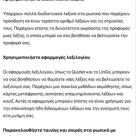
Υπάρχουν πολλά διαδικτυακά λεξικά στα ρωσικά που παρέχουν
πρόσβαση σε έναν τεράστιο αριθμό λέξεων και τις σημασίες
τους. Παρέχουν επίσης τη δυνατότητα ακρόασης της προφοράς
μιας λέξης, η οποία μπορεί να σας βοηθήσει να βελτιώσετε την
προφορά σας.
Χρησιμοποιήστε εφαρμογές λεξιλογίου
Οι εφαρμογές λεξιλογίου, όπως το Quizlet και το LinGo, μπορούν
να σας βοηθήσουν να θυμάστε νέες λέξεις και να βελτιώσετε το
λεξιλόγιό σας. Παρέχουν μια ποικιλία μεθόδων εκμάθησης, όπως
κάρτες μετάφρασης, ασκήσεις απομνημόνευσης λέξεων και
κουίζ. Αυτές οι εφαρμογές μπορούν επίσης να είναι χρήσιμες για
την επανάληψη ήδη διδαγμένων λέξεων και την ενίσχυσή τους
στη μνήμη σας.
Παρακολουθήστε ταινίες και σειρές στα ρωσικά με