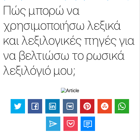
Πώς μπορώ να
χρησιμοποιήσω λεξικά
και λεξιλογικές πηγές για
να βελτιώσω το ρωσικά
λεξιλόγιό μου;