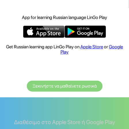
App for learning Russian language LinGo Play
Get Russian learning app LinGo Play on
Apple Store
or
Google
Play
Ξεκινήστε να μαθαίνετε ρωσικά
Διαθέσιμο στο Apple Store ή Google Play