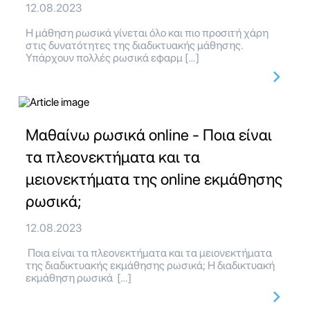
12.08.2023
Η μάθηση ρωσικά γίνεται όλο και πιο προσιτή χάρη
στις δυνατότητες της διαδικτυακής μάθησης.
Υπάρχουν πολλές ρωσικά εφαρμ […]
Μαθαίνω ρωσικά online - Ποια είναι
τα πλεονεκτήματα και τα
μειονεκτήματα της online εκμάθησης
ρωσικά;
12.08.2023
Ποια είναι τα πλεονεκτήματα και τα μειονεκτήματα
της διαδικτυακής εκμάθησης ρωσικά; Η διαδικτυακή
εκμάθηση ρωσικά […]