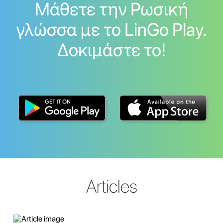
Μάθετε την Ρωσική
γλώσσα με το LinGo Play.
Δοκιμάστε το!
Articles