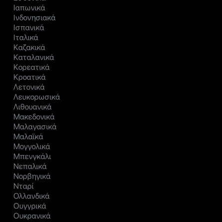
Ιαπωνικά
Ινδονησιακά
Ισπανικά
Ιταλικά
Καζακικά
Καταλανικά
Κορεατικά
Κροατικά
Λετονικά
Λευκορωσικά
Λιθουανικά
Μακεδονικά
Μαλαγασικά
Μαλαϊκά
Μογγολικά
Μπενγκάλι
Νεπαλικά
Νορβηγικά
Νταρί
Ολλανδικά
Ουγγρικά
Ουκρανικά