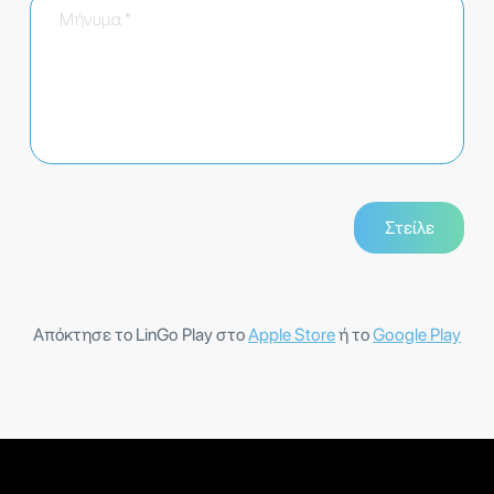
Απόκτησε το LinGo Play στο
Apple Store
ή το
Google Play