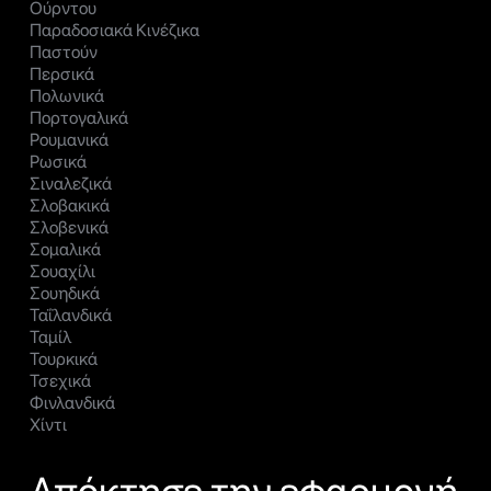
Ούρντου
Παραδοσιακά Κινέζικα
Παστούν
Περσικά
Πολωνικά
Πορτογαλικά
Ρουμανικά
Ρωσικά
Σιναλεζικά
Σλοβακικά
Σλοβενικά
Σομαλικά
Σουαχίλι
Σουηδικά
Ταΐλανδικά
Ταμίλ
Τουρκικά
Τσεχικά
Φινλανδικά
Χίντι