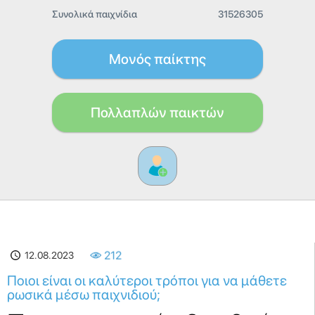
Συνολικά παιχνίδια
31526305
Μονός παίκτης
Πολλαπλών παικτών
12.08.2023
212
Ποιοι είναι οι καλύτεροι τρόποι για να μάθετε
ρωσικά μέσω παιχνιδιού;