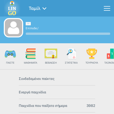
Ταμίλ
Επίπεδο
/
ΠΑΊΞΤΕ
ΜΑΘΉΜΑΤΑ
ΒΕΒΑΊΩΣΗ
ΣΤΑΤΙΣΤΙΚΆ
ΤΟΥΡΝΟΥΆ
ΤΑΞΙΝΌ
Συνδεδεμένοι παίκτες
Ενεργά παιχνίδια
Παιχνίδια που παίξατε σήμερα
3982