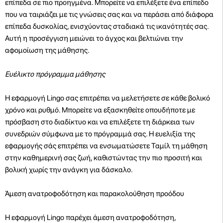
επίπεδα σε πιο προηγμένα. Μπορείτε να επιλέξετε ένα επίπεδο
που να ταιριάζει με τις γνώσεις σας και να περάσει από διάφορα
επίπεδα δυσκολίας, ενισχύοντας σταδιακά τις ικανότητές σας.
Αυτή η προσέγγιση μειώνει το άγχος και βελτιώνει την
αφομοίωση της μάθησης.
Ευέλικτο πρόγραμμα μάθησης
Η εφαρμογή Lingo σας επιτρέπει να μελετήσετε σε κάθε βολικό
χρόνο και ρυθμό. Μπορείτε να εξασκηθείτε οπουδήποτε με
πρόσβαση στο διαδίκτυο και να επιλέξετε τη διάρκεια των
συνεδριών σύμφωνα με το πρόγραμμά σας. Η ευελιξία της
εφαρμογής σάς επιτρέπει να ενσωματώσετε Ταμίλ τη μάθηση
στην καθημερινή σας ζωή, καθιστώντας την πιο προσιτή και
βολική χωρίς την ανάγκη για δάσκαλο.
Άμεση ανατροφοδότηση και παρακολούθηση προόδου
Η εφαρμογή Lingo παρέχει άμεση ανατροφοδότηση,