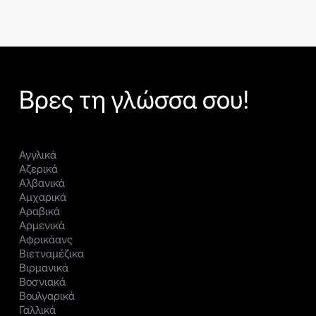
Βρες τη γλώσσα σου!
Αγγλικά
Αζερικά
Αλβανικά
Αμχαρικά
Αραβικά
Αρμενικά
Αφρικάανς
Βιετναμέζικα
Βιρμανικά
Βοσνιακά
Βουλγαρικά
Γαλλικά