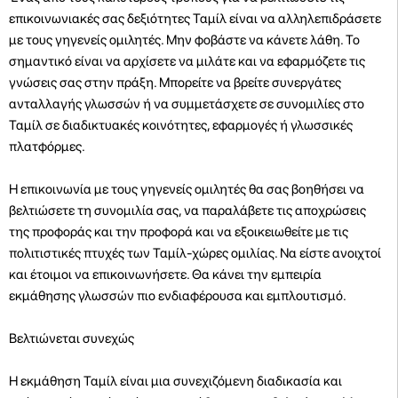
επικοινωνιακές σας δεξιότητες Ταμίλ είναι να αλληλεπιδράσετε
με τους γηγενείς ομιλητές. Μην φοβάστε να κάνετε λάθη. Το
σημαντικό είναι να αρχίσετε να μιλάτε και να εφαρμόζετε τις
γνώσεις σας στην πράξη. Μπορείτε να βρείτε συνεργάτες
ανταλλαγής γλωσσών ή να συμμετάσχετε σε συνομιλίες στο
Ταμίλ σε διαδικτυακές κοινότητες, εφαρμογές ή γλωσσικές
πλατφόρμες.
Η επικοινωνία με τους γηγενείς ομιλητές θα σας βοηθήσει να
βελτιώσετε τη συνομιλία σας, να παραλάβετε τις αποχρώσεις
της προφοράς και την προφορά και να εξοικειωθείτε με τις
πολιτιστικές πτυχές των Ταμίλ-χώρες ομιλίας. Να είστε ανοιχτοί
και έτοιμοι να επικοινωνήσετε. Θα κάνει την εμπειρία
εκμάθησης γλωσσών πιο ενδιαφέρουσα και εμπλουτισμό.
Βελτιώνεται συνεχώς
Η εκμάθηση Ταμίλ είναι μια συνεχιζόμενη διαδικασία και