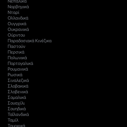
Νεπαλικά
Νορβηγικά
Νταρί
Ολλανδικά
Ουγγρικά
Ουκρανικά
Ούρντου
Παραδοσιακά Κινέζικα
Παστούν
Περσικά
Πολωνικά
Πορτογαλικά
Ρουμανικά
Ρωσικά
Σιναλεζικά
Σλοβακικά
Σλοβενικά
Σομαλικά
Σουαχίλι
Σουηδικά
Ταΐλανδικά
Ταμίλ
Τουρκικά