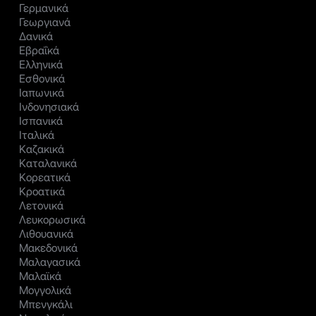
Γερμανικά
Γεωργιανά
Δανικά
Εβραΐκά
Ελληνικά
Εσθονικά
Ιαπωνικά
Ινδονησιακά
Ισπανικά
Ιταλικά
Καζακικά
Καταλανικά
Κορεατικά
Κροατικά
Λετονικά
Λευκορωσικά
Λιθουανικά
Μακεδονικά
Μαλαγασικά
Μαλαϊκά
Μογγολικά
Μπενγκάλι