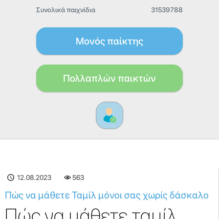
Συνολικά παιχνίδια
31539788
Μονός παίκτης
Πολλαπλών παικτών
12.08.2023
563
Πώς να μάθετε Ταμίλ μόνοι σας χωρίς δάσκαλο
Πώς να μάθετε ταμίλ