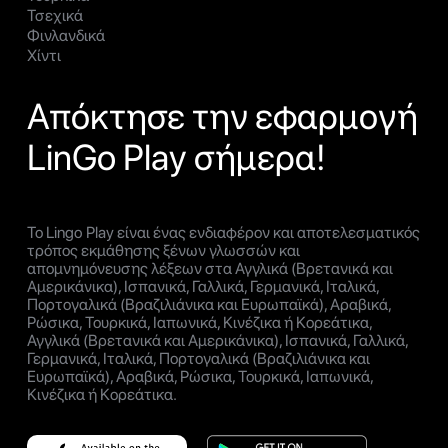
Τσεχικά
Φινλανδικά
Χίντι
Απόκτησε την εφαρμογή
LinGo Play σήμερα!
Το Lingo Play είναι ένας ενδιαφέρον και αποτελεσματικός
τρόπος εκμάθησης ξένων γλωσσών και
απομνημόνευσης λέξεων στα Αγγλικά (Βρετανικά και
Αμερικάνικα), Ισπανικά, Γαλλικά, Γερμανικά, Ιταλικά,
Πορτογαλικά (Βραζιλιάνικα και Ευρωπαϊκά), Αραβικά,
Ρώσικα, Τουρκικά, Ιαπωνικά, Κινέζικα ή Κορεάτικα,
Αγγλικά (Βρετανικά και Αμερικάνικα), Ισπανικά, Γαλλικά,
Γερμανικά, Ιταλικά, Πορτογαλικά (Βραζιλιάνικα και
Ευρωπαϊκά), Αραβικά, Ρώσικα, Τουρκικά, Ιαπωνικά,
Κινέζικα ή Κορεάτικα.