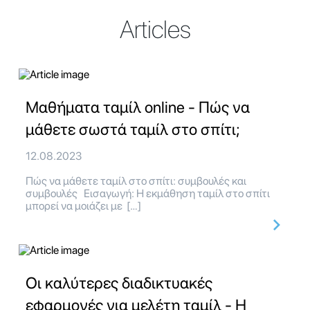
Articles
Μαθήματα ταμίλ online - Πώς να
μάθετε σωστά ταμίλ στο σπίτι;
12.08.2023
Πώς να μάθετε ταμίλ στο σπίτι: συμβουλές και
συμβουλές Εισαγωγή: Η εκμάθηση ταμίλ στο σπίτι
μπορεί να μοιάζει με […]
Οι καλύτερες διαδικτυακές
εφαρμογές για μελέτη ταμίλ - Η