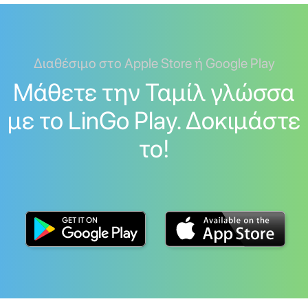
Διαθέσιμο στο Apple Store ή Google Play
Μάθετε την Ταμίλ γλώσσα
με το LinGo Play. Δοκιμάστε
το!