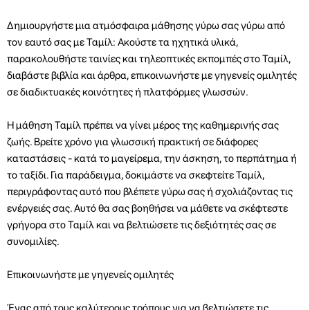
Δημιουργήστε μια ατμόσφαιρα μάθησης γύρω σας γύρω από
τον εαυτό σας με Ταμίλ: Ακούστε τα ηχητικά υλικά,
παρακολουθήστε ταινίες και τηλεοπτικές εκπομπές στο Ταμίλ,
διαβάστε βιβλία και άρθρα, επικοινωνήστε με γηγενείς ομιλητές
σε διαδικτυακές κοινότητες ή πλατφόρμες γλωσσών.
Η μάθηση Ταμίλ πρέπει να γίνει μέρος της καθημερινής σας
ζωής. Βρείτε χρόνο για γλωσσική πρακτική σε διάφορες
καταστάσεις - κατά το μαγείρεμα, την άσκηση, το περπάτημα ή
το ταξίδι. Για παράδειγμα, δοκιμάστε να σκεφτείτε Ταμίλ,
περιγράφοντας αυτό που βλέπετε γύρω σας ή σχολιάζοντας τις
ενέργειές σας. Αυτό θα σας βοηθήσει να μάθετε να σκέφτεστε
γρήγορα στο Ταμίλ και να βελτιώσετε τις δεξιότητές σας σε
συνομιλίες.
Επικοινωνήστε με γηγενείς ομιλητές
Ένας από τους καλύτερους τρόπους για να βελτιώσετε τις