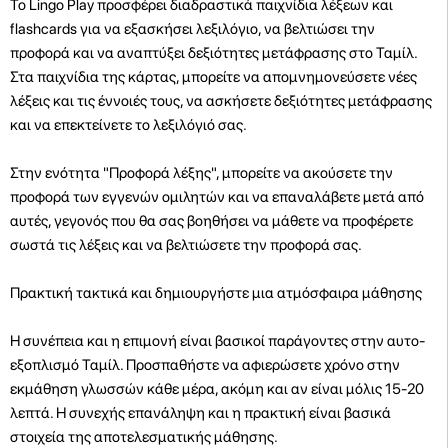
Το Lingo Play προσφέρει διαδραστικά παιχνίδια λέξεων και
flashcards για να εξασκήσει λεξιλόγιο, να βελτιώσει την
προφορά και να αναπτύξει δεξιότητες μετάφρασης στο Ταμίλ.
Στα παιχνίδια της κάρτας, μπορείτε να απομνημονεύσετε νέες
λέξεις και τις έννοιές τους, να ασκήσετε δεξιότητες μετάφρασης
και να επεκτείνετε το λεξιλόγιό σας.
Στην ενότητα "Προφορά λέξης", μπορείτε να ακούσετε την
προφορά των εγγενών ομιλητών και να επαναλάβετε μετά από
αυτές, γεγονός που θα σας βοηθήσει να μάθετε να προφέρετε
σωστά τις λέξεις και να βελτιώσετε την προφορά σας.
Πρακτική τακτικά και δημιουργήστε μια ατμόσφαιρα μάθησης
Η συνέπεια και η επιμονή είναι βασικοί παράγοντες στην αυτο-
εξοπλισμό Ταμίλ. Προσπαθήστε να αφιερώσετε χρόνο στην
εκμάθηση γλωσσών κάθε μέρα, ακόμη και αν είναι μόλις 15-20
λεπτά. Η συνεχής επανάληψη και η πρακτική είναι βασικά
στοιχεία της αποτελεσματικής μάθησης.