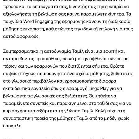
πρόοδο και τα επιτεύγματά σας, δίνοντάς σας την ευκαιρία να
αξιολογήσετε τη βελτίωση σας και να παραμείνετε κίνητρα. Τα
παιχνίδια Word Engaging της εφαρμογής κάνουν τη διαδικασία
μάθησης ευχάριστη, καθιστώντας την ιδανική επιλογή για τους
αυτοδιαφορικούς.
Συμπερασματικά, η αυτοδυναμία Ταμίλ είναι μια εφικτή και
ανταμείβοντας προσπάθεια, ειδικά με την αφθονία των online
πόρων και των εφαρμογών που διατίθενται σήμερα. Ορίστε
σαφείς στόχους, δημιουργήστε ένα σχέδιο μάθησης, βυθιστείτε
στο γλωσσικό περιβάλλον και χρησιμοποιήστε διάφορα
εκπαιδευτικά εργαλεία όπως η εφαρμογή Lingo Play για να
βελτιώσετε τις γλωσσικές σας δεξιότητες. Θυμηθείτε να
παραμείνετε συνεπείς και παρακινημένοι στο ταξίδι σας για να
κυριαρχήσετε ανεξάρτητα τη γλώσσα Ταμίλ. Καλή τύχη στη
συναρπαστική πορεία της μάθησης Ταμίλ από το μηδέν χωρίς
δάσκαλο!