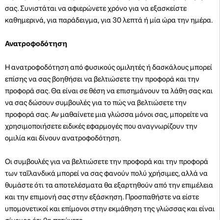
σας. Συνιστάται να αφιερώνετε χρόνο για να εξασκείστε
καθημερινά, για παράδειγμα, για 30 λεπτά ή μία ώρα την ημέρα.
Ανατροφοδότηση
Η ανατροφοδότηση από φυσικούς ομιλητές ή δασκάλους μπορεί
επίσης να σας βοηθήσει να βελτιώσετε την προφορά και την
προφορά σας. Θα είναι σε θέση να επισημάνουν τα λάθη σας και
να σας δώσουν συμβουλές για το πώς να βελτιώσετε την
προφορά σας. Αν μαθαίνετε μια γλώσσα μόνοι σας, μπορείτε να
χρησιμοποιήσετε ειδικές εφαρμογές που αναγνωρίζουν την
ομιλία και δίνουν ανατροφοδότηση.
Οι συμβουλές για να βελτιώσετε την προφορά και την προφορά
των ταΐλανδικά μπορεί να σας φανούν πολύ χρήσιμες, αλλά να
θυμάστε ότι τα αποτελέσματα θα εξαρτηθούν από την επιμέλεια
και την επιμονή σας στην εξάσκηση. Προσπαθήστε να είστε
υπομονετικοί και επίμονοι στην εκμάθηση της γλώσσας και είναι