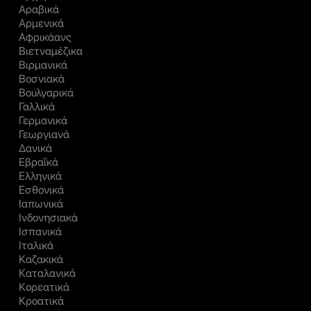
Αραβικά
Αρμενικά
Αφρικάανς
Βιετναμέζικα
Βιρμανικά
Βοσνιακά
Βουλγαρικά
Γαλλικά
Γερμανικά
Γεωργιανά
Δανικά
Εβραΐκά
Ελληνικά
Εσθονικά
Ιαπωνικά
Ινδονησιακά
Ισπανικά
Ιταλικά
Καζακικά
Καταλανικά
Κορεατικά
Κροατικά