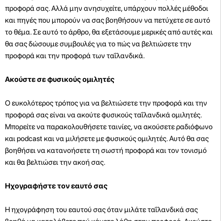
προφορά σας. Αλλά μην ανησυχείτε, υπάρχουν πολλές μέθοδοι
και πηγές που μπορούν να σας βοηθήσουν να πετύχετε σε αυτό
το θέμα. Σε αυτό το άρθρο, θα εξετάσουμε μερικές από αυτές και
θα σας δώσουμε συμβουλές για το πώς να βελτιώσετε την
προφορά και την προφορά των ταΐλανδικά.
Ακούστε σε φυσικούς ομιλητές
Ο ευκολότερος τρόπος για να βελτιώσετε την προφορά και την
προφορά σας είναι να ακούτε φυσικούς ταΐλανδικά ομιλητές.
Μπορείτε να παρακολουθήσετε ταινίες, να ακούσετε ραδιόφωνο
και podcast και να μιλήσετε με φυσικούς ομιλητές. Αυτό θα σας
βοηθήσει να κατανοήσετε τη σωστή προφορά και τον τονισμό
και θα βελτιώσει την ακοή σας.
Ηχογραφήστε τον εαυτό σας
Η ηχογράφηση του εαυτού σας όταν μιλάτε ταΐλανδικά σας