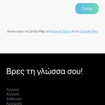
Απόκτησε το LinGo Play στο
Apple Store
ή το
Google Play
Βρες τη γλώσσα σου!
Αγγλικά
Αζερικά
Αλβανικά
Αμχαρικά