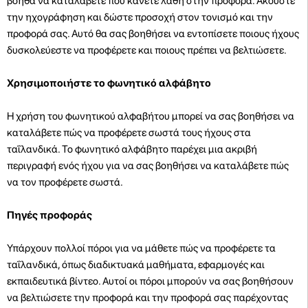
βοηθά να καταλάβετε πού κάνετε λάθη στην προφορά. Ακούστε
την ηχογράφηση και δώστε προσοχή στον τονισμό και την
προφορά σας. Αυτό θα σας βοηθήσει να εντοπίσετε ποιους ήχους
δυσκολεύεστε να προφέρετε και ποιους πρέπει να βελτιώσετε.
Χρησιμοποιήστε το φωνητικό αλφάβητο
Η χρήση του φωνητικού αλφαβήτου μπορεί να σας βοηθήσει να
καταλάβετε πώς να προφέρετε σωστά τους ήχους στα
ταΐλανδικά. Το φωνητικό αλφάβητο παρέχει μια ακριβή
περιγραφή ενός ήχου για να σας βοηθήσει να καταλάβετε πώς
να τον προφέρετε σωστά.
Πηγές προφοράς
Υπάρχουν πολλοί πόροι για να μάθετε πώς να προφέρετε τα
ταΐλανδικά, όπως διαδικτυακά μαθήματα, εφαρμογές και
εκπαιδευτικά βίντεο. Αυτοί οι πόροι μπορούν να σας βοηθήσουν
να βελτιώσετε την προφορά και την προφορά σας παρέχοντας