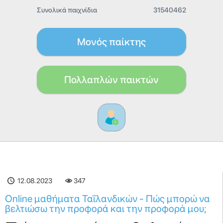
Συνολικά παιχνίδια
31540462
Μονός παίκτης
Πολλαπλών παικτών
12.08.2023
347
Online μαθήματα Ταΐλανδικών - Πώς μπορώ να
βελτιώσω την προφορά και την προφορά μου;