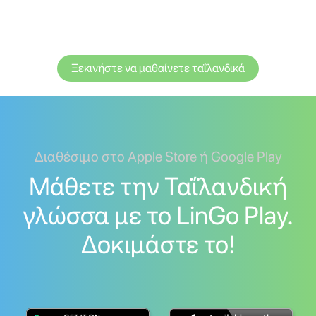
Ξεκινήστε να μαθαίνετε ταΐλανδικά
Διαθέσιμο στο Apple Store ή Google Play
Μάθετε την Ταΐλανδική
γλώσσα με το LinGo Play.
Δοκιμάστε το!