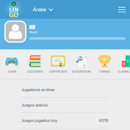
Árabe
Nivel
/
JUGAR
LECCIONES
CERTIFICADO
ESTADÍSTICAS
TORNEO
CLASIFIC
Jugadores en línea
Juegos activos
Juegos jugados hoy
4376