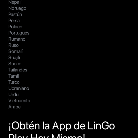
Nepalí
Noruego
Pastún
Persa
Polaco
Portugués
Rumano
Ruso
Somalí
Suajili
Sueco
Tailandés
Tamil
Turco
Ucraniano
Urdu
Vietnamita
Árabe
¡Obtén la App de LinGo