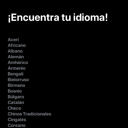
¡Encuentra tu idioma!
Acerí
Africano
Albano
Alemán
Amhárico
Armenio
Bengalí
Bielorruso
Birmano
Bosnio
Búlgaro
Catalán
Checo
Chinos Tradicionales
Cingalés
Coreano