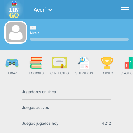
Acerí
Nivel
/
JUGAR
LECCIONES
CERTIFICADO
ESTADÍSTICAS
TORNEO
CLASIFIC
Jugadores en línea
Juegos activos
Juegos jugados hoy
4212