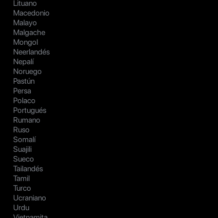
Lituano
Macedonio
Malayo
Malgache
Mongol
Neerlandés
Nepalí
Noruego
Pastún
Persa
Polaco
Portugués
Rumano
Ruso
Somalí
Suajili
Sueco
Tailandés
Tamil
Turco
Ucraniano
Urdu
Vietnamita