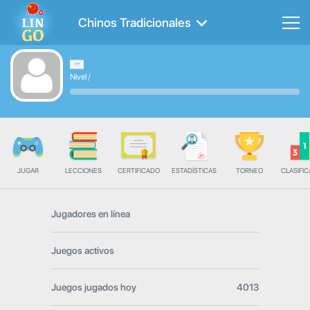
Chinos Tradicionales
Nivel
/
JUGAR
LECCIONES
CERTIFICADO
ESTADÍSTICAS
TORNEO
CLASIFIC
Jugadores en línea
Juegos activos
Juegos jugados hoy
4013