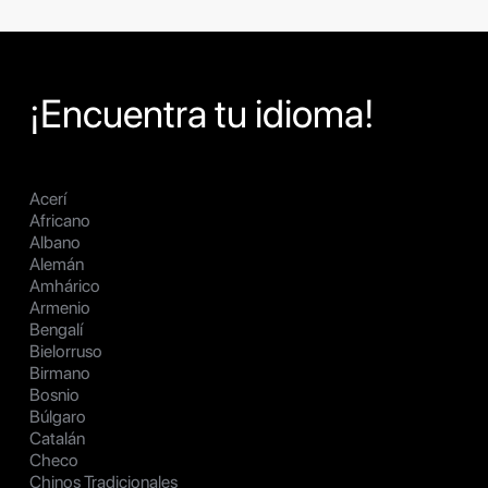
¡Encuentra tu idioma!
Acerí
Africano
Albano
Alemán
Amhárico
Armenio
Bengalí
Bielorruso
Birmano
Bosnio
Búlgaro
Catalán
Checo
Chinos Tradicionales