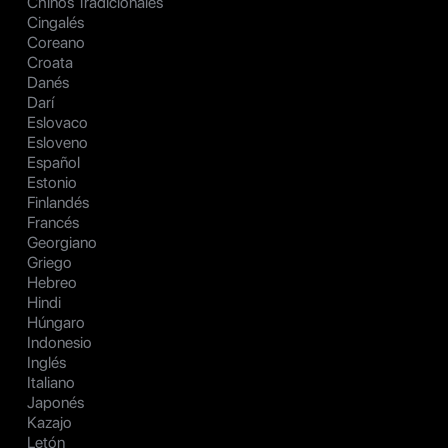
Chinos Tradicionales
Cingalés
Coreano
Croata
Danés
Darí
Eslovaco
Esloveno
Español
Estonio
Finlandés
Francés
Georgiano
Griego
Hebreo
Hindi
Húngaro
Indonesio
Inglés
Italiano
Japonés
Kazajo
Letón