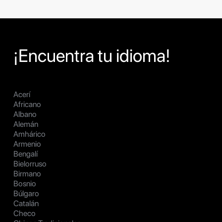
¡Encuentra tu idioma!
Acerí
Africano
Albano
Alemán
Amhárico
Armenio
Bengalí
Bielorruso
Birmano
Bosnio
Búlgaro
Catalán
Checo