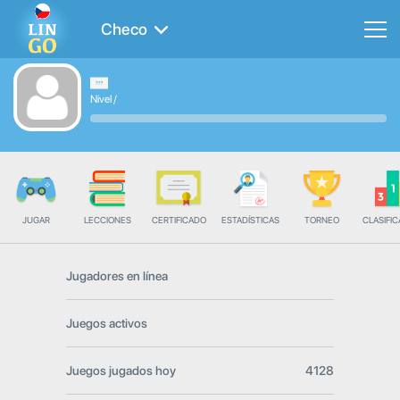
Checo
Nivel
/
JUGAR
LECCIONES
CERTIFICADO
ESTADÍSTICAS
TORNEO
CLASIFIC
Jugadores en línea
Juegos activos
Juegos jugados hoy
4128