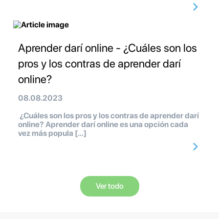
Aprender darí online - ¿Cuáles son los
pros y los contras de aprender darí
online?
08.08.2023
¿Cuáles son los pros y los contras de aprender darí
online? Aprender darí online es una opción cada
vez más popula […]
Ver todo