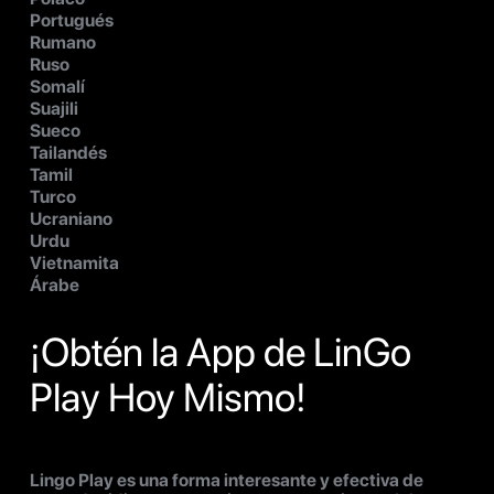
Portugués
Rumano
Ruso
Somalí
Suajili
Sueco
Tailandés
Tamil
Turco
Ucraniano
Urdu
Vietnamita
Árabe
¡Obtén la App de LinGo
Play Hoy Mismo!
Lingo Play es una forma interesante y efectiva de