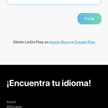
Obtén LinGo Play en
Apple Store
o
Google Play
¡Encuentra tu idioma!
Acerí
Africano