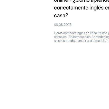
correctamente inglés e
casa?
08.08.2023
Cómo aprender inglés en casa: trucos 
consejos En introducción:Aprender in
en casa puede parecer una tarea d […]