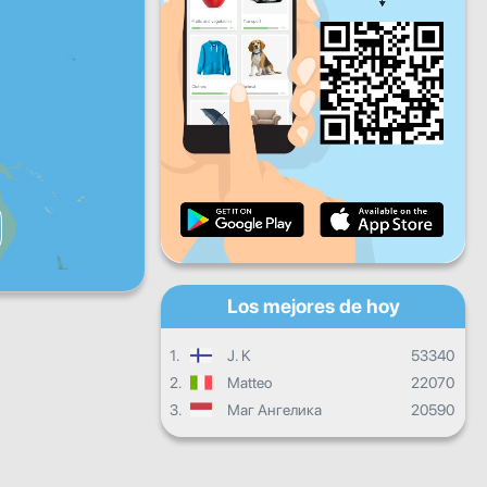
Vie
Sáb
Dom
Progreso diario
Progreso mensual
Certificado
Progreso general
Los mejores de hoy
1.
J. K
53340
2.
Matteo
22070
3.
Маг Ангелика
20590