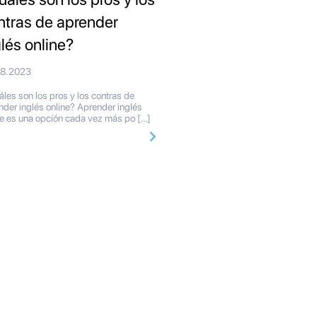
ntras de aprender
glés online?
08.2023
les son los pros y los contras de
nder inglés online? Aprender inglés
ne es una opción cada vez más po […]