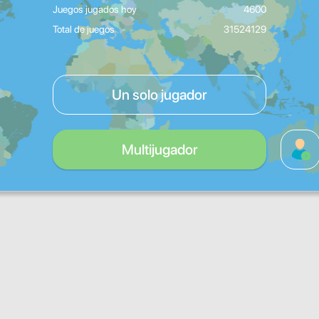
Juegos jugados hoy
4600
Total de juegos
31524129
Un solo jugador
Multijugador