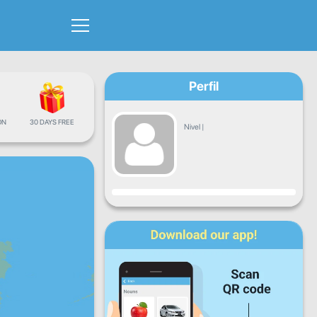
Perfil
ÓN
30 DAYS FREE
Nivel
|
Progreso
Lun
Mar
Mié
Jue