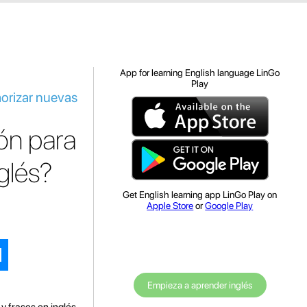
App for learning English language LinGo
Play
morizar nuevas
ión para
glés?
Get English learning app LinGo Play on
Apple Store
or
Google Play
Empieza a aprender inglés
y frases en inglés